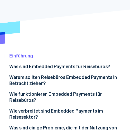
Betrugsprävention
Ecosystem
Atlas
Start-up-Gründung
Partner
Stripe App-Marktplatz
Climate
CO₂-Entnahme
Identity
Online-Identitätsprüfung
Einführung
Was sind Embedded Payments für Reisebüros?
Warum sollten Reisebüros Embedded Payments in
Stripe-Sessions 2026
Betracht ziehen?
Erfahren Sie, wie Stripe Lösungen für die Wirts
Jetzt ansehen
Wie funktionieren Embedded Payments für
Reisebüros?
Nutzung einer Buchungsplattform
Wie verbreitet sind Embedded Payments im
Reisesektor?
Betrieb eines proprietären oder nutzerdefinierten
Buchungssystems
Was sind einige Probleme, die mit der Nutzung von