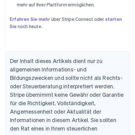
mehr auf Ihrer Plattform ermöglichen.
Erfahren Sie mehr
über Stripe Connect oder
starten
Sie
noch heute.
Der Inhalt dieses Artikels dient nur zu
allgemeinen Informations- und
Bildungszwecken und sollte nicht als Rechts-
oder Steuerberatung interpretiert werden.
Australien
English
Stripe übernimmt keine Gewähr oder Garantie
Belgien
für die Richtigkeit, Vollständigkeit,
Nederlands
Français
Deutsch
English
Brasilien
Angemessenheit oder Aktualität der
Português
English
Informationen in diesem Artikel. Sie sollten
Bulgarien
den Rat eines in Ihrem steuerlichen
English
Dänemark