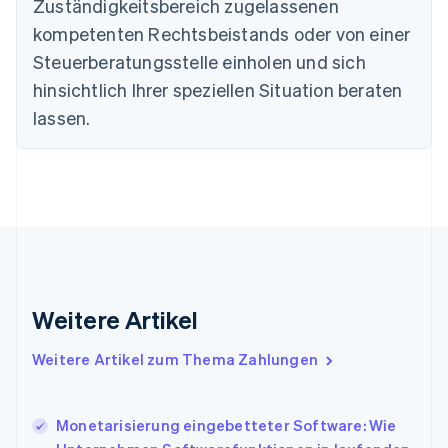
Zuständigkeitsbereich zugelassenen
English
kompetenten Rechtsbeistands oder von einer
Deutschland
Steuerberatungsstelle einholen und sich
Deutsch
English
Estland
hinsichtlich Ihrer speziellen Situation beraten
English
lassen.
Festlandchina
简体中文
English
Finnland
English
Svenska
Frankreich
Français
English
Gibraltar
English
Griechenland
English
Weitere Artikel
Indien
English
Weitere Artikel zum Thema Zahlungen
Irland
English
Italien
Monetarisierung eingebetteter Software: Wie
Italiano
English
Japan