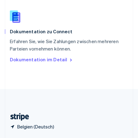
China
English
简体中文
Spanien
Español
English
Dokumentation zu Connect
Thailand
ไทย
English
Erfahren Sie, wie Sie Zahlungen zwischen mehreren
Tschechische Republik
Parteien vornehmen können.
English
Ungarn
Dokumentation im Detail
English
Vereinigte Arabische Emirate
English
Vereinigte Staaten
English
Español
简体中文
Vereinigtes Königreich
English
Zypern
English
Belgien (Deutsch)