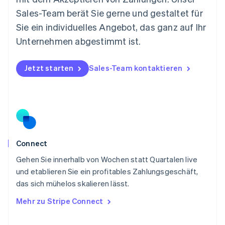
Nederlands
English
Sales-Team berät Sie gerne und gestaltet für
Norwegen
Sie ein individuelles Angebot, das ganz auf Ihr
English
Österreich
Unternehmen abgestimmt ist.
Deutsch
English
Polen
Jetzt starten
Sales-Team kontaktieren
English
Portugal
Português
English
Rumänien
English
Schweden
Svenska
English
Schweiz
Connect
Deutsch
Français
Italiano
English
Gehen Sie innerhalb von Wochen statt Quartalen live
Singapur
English
简体中文
und etablieren Sie ein profitables Zahlungsgeschäft,
Slowakei
das sich mühelos skalieren lässt.
English
Mehr zu Stripe Connect
Slowenien
English
Italiano
Sonderverwaltungsregion Hongkong,