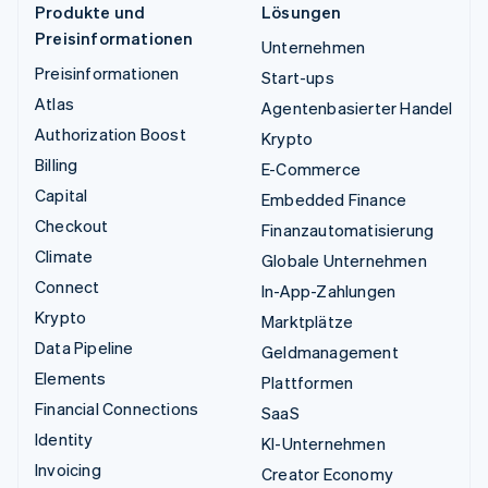
Produkte und
Lösungen
Preisinformationen
Unternehmen
Preisinformationen
Start-ups
Atlas
Agentenbasierter Handel
Authorization Boost
Krypto
Billing
E-Commerce
Capital
Embedded Finance
Checkout
Finanzautomatisierung
Climate
Globale Unternehmen
Connect
In-App-Zahlungen
Krypto
Marktplätze
Data Pipeline
Geldmanagement
Elements
Plattformen
Financial Connections
SaaS
Identity
KI-Unternehmen
Invoicing
Creator Economy