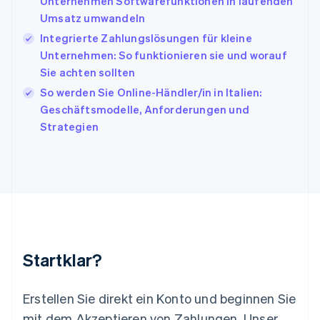
Unternehmen Softwarefunktionen in laufenden
日本語
English
Umsatz umwandeln
Kanada
Integrierte Zahlungslösungen für kleine
English
Français
Unternehmen: So funktionieren sie und worauf
Kroatien
English
Italiano
Sie achten sollten
Lettland
So werden Sie Online-Händler/in in Italien:
English
Geschäftsmodelle, Anforderungen und
Liechtenstein
Strategien
Deutsch
English
Litauen
English
Luxemburg
Français
Deutsch
English
Malaysia
English
简体中文
Malta
English
Startklar?
Mexiko
Español
English
Neuseeland
Erstellen Sie direkt ein Konto und beginnen Sie
English
mit dem Akzeptieren von Zahlungen. Unser
Niederlande