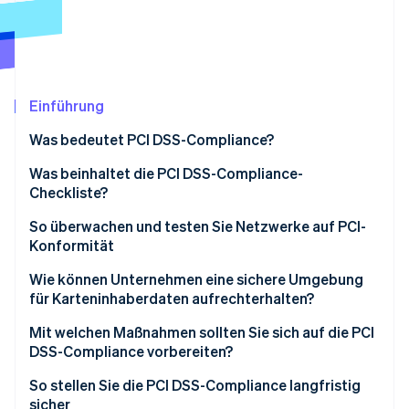
Betrugsprävention
Ecosystem
Atlas
Start-up-Gründung
Partner
Stripe App-Marktplatz
Climate
CO₂-Entnahme
Einführung
Identity
Was bedeutet PCI DSS-Compliance?
Online-Identitätsprüfung
Was beinhaltet die PCI DSS-Compliance-
Checkliste?
1. Firewalls installieren und warten
So überwachen und testen Sie Netzwerke auf PCI-
Konformität
Stripe-Sessions 2026
2. Standardpasswörter und -einstellungen
Erfahren Sie, wie Stripe Lösungen für die Wirts
vermeiden
Protokollierung und Überwachung
Wie können Unternehmen eine sichere Umgebung
Jetzt ansehen
für Karteninhaberdaten aufrechterhalten?
3. Gespeicherte Karteninhaberdaten schützen
Schwachstellen-Scans
Umfang definieren und maximieren
Mit welchen Maßnahmen sollten Sie sich auf die PCI
4. Daten während der Übertragung verschlüsseln
Penetrationstests
DSS-Compliance vorbereiten?
Nichts speichern, was Sie nicht benötigen
5. Vor Malware schützen
Kontinuierliche Validierung
Umfang
So stellen Sie die PCI DSS-Compliance langfristig
Tokenisieren und verschlüsseln
sicher