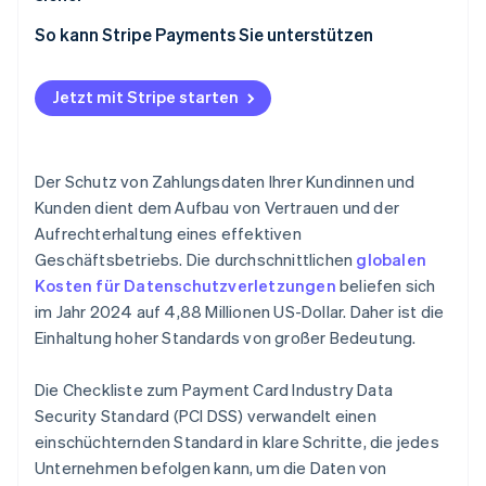
6. Systeme und -Anwendungen patchen
Bestandsaufnahme
Ihr Netzwerk segmentieren
Wiederkehrende Überprüfungen planen
So kann Stripe Payments Sie unterstützen
7. Datenzugriff nach Rollen beschränken
Lückenanalyse
Zugriff beschränken und überwachen
Wiederholte Schulungen durchführen
8. Nutzer/innen eindeutig authentifizieren
Validierungsweg
Jetzt mit Stripe starten
Lieferanten beobachten
9. Physischen Zugriff kontrollieren
Zeitplan und Rollen
Bereit sein, zu reagieren
10. Zugriff verfolgen und überwachen
Der Schutz von Zahlungsdaten Ihrer Kundinnen und
11. Sicherheit regelmäßig testen
Kunden dient dem Aufbau von Vertrauen und der
Aufrechterhaltung eines effektiven
12. Sicherheitsrichtlinien einhalten und
Geschäftsbetriebs. Die durchschnittlichen
globalen
Mitarbeitende schulen
Kosten für Datenschutzverletzungen
beliefen sich
im Jahr 2024 auf 4,88 Millionen US-Dollar. Daher ist die
Einhaltung hoher Standards von großer Bedeutung.
Die Checkliste zum Payment Card Industry Data
Security Standard (PCI DSS) verwandelt einen
einschüchternden Standard in klare Schritte, die jedes
Unternehmen befolgen kann, um die Daten von