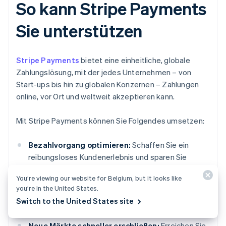
So kann Stripe Payments
Sie unterstützen
Stripe Payments
bietet eine einheitliche, globale
Zahlungslösung, mit der jedes Unternehmen – von
Start-ups bis hin zu globalen Konzernen – Zahlungen
online, vor Ort und weltweit akzeptieren kann.
Mit Stripe Payments können Sie Folgendes umsetzen:
Bezahlvorgang optimieren:
Schaffen Sie ein
reibungsloses Kundenerlebnis und sparen Sie
Tausende von Entwicklungsstunden mit
You’re viewing our website for Belgium, but it looks like
vorgefertigten Zahlungs-Nutzeroberflächen,
you’re in the United States.
Zugang zu über 125 Zahlungsmethoden und Link,
Switch to the United States site
einer von Stripe entwickelten Wallet.
Neue Märkte schneller erschließen:
Erreichen Sie