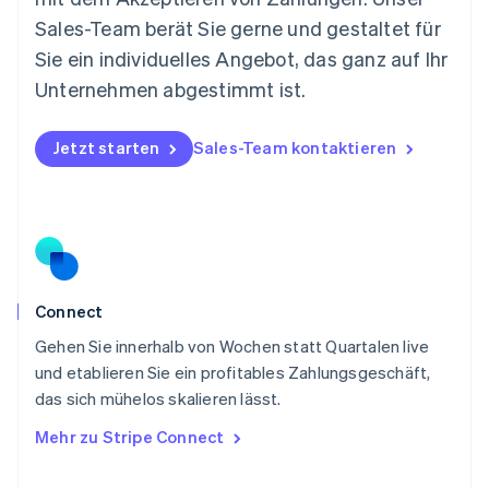
Nederlands
English
Sales-Team berät Sie gerne und gestaltet für
Norwegen
Sie ein individuelles Angebot, das ganz auf Ihr
English
Österreich
Unternehmen abgestimmt ist.
Deutsch
English
Polen
Jetzt starten
Sales-Team kontaktieren
English
Portugal
Português
English
Rumänien
English
Schweden
Svenska
English
Schweiz
Connect
Deutsch
Français
Italiano
English
Gehen Sie innerhalb von Wochen statt Quartalen live
Singapur
English
简体中文
und etablieren Sie ein profitables Zahlungsgeschäft,
Slowakei
das sich mühelos skalieren lässt.
English
Mehr zu Stripe Connect
Slowenien
English
Italiano
Sonderverwaltungsregion Hongkong,