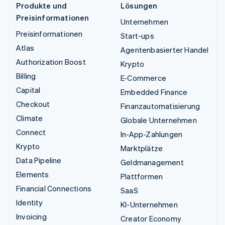
Produkte und
Lösungen
Preisinformationen
Unternehmen
Preisinformationen
Start-ups
Atlas
Agentenbasierter Handel
Authorization Boost
Krypto
Billing
E-Commerce
Capital
Embedded Finance
Checkout
Finanzautomatisierung
Climate
Globale Unternehmen
Connect
In-App-Zahlungen
Krypto
Marktplätze
Data Pipeline
Geldmanagement
Elements
Plattformen
Financial Connections
SaaS
Identity
KI-Unternehmen
Invoicing
Creator Economy