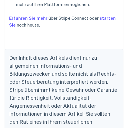
mehr auf Ihrer Plattform ermöglichen.
Erfahren Sie mehr
über Stripe Connect oder
starten
Sie
noch heute.
Der Inhalt dieses Artikels dient nur zu
allgemeinen Informations- und
Bildungszwecken und sollte nicht als Rechts-
oder Steuerberatung interpretiert werden.
Australien
English
Stripe übernimmt keine Gewähr oder Garantie
Belgien
für die Richtigkeit, Vollständigkeit,
Nederlands
Français
Deutsch
English
Brasilien
Angemessenheit oder Aktualität der
Português
English
Informationen in diesem Artikel. Sie sollten
Bulgarien
den Rat eines in Ihrem steuerlichen
English
Dänemark