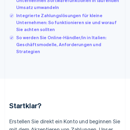
Unternehmen Softwarefunktionen in laufenden
日本語
English
Umsatz umwandeln
Kanada
Integrierte Zahlungslösungen für kleine
English
Français
Unternehmen: So funktionieren sie und worauf
Kroatien
English
Italiano
Sie achten sollten
Lettland
So werden Sie Online-Händler/in in Italien:
English
Geschäftsmodelle, Anforderungen und
Liechtenstein
Strategien
Deutsch
English
Litauen
English
Luxemburg
Français
Deutsch
English
Malaysia
English
简体中文
Malta
English
Startklar?
Mexiko
Español
English
Neuseeland
Erstellen Sie direkt ein Konto und beginnen Sie
English
mit dem Akzeptieren von Zahlungen. Unser
Niederlande