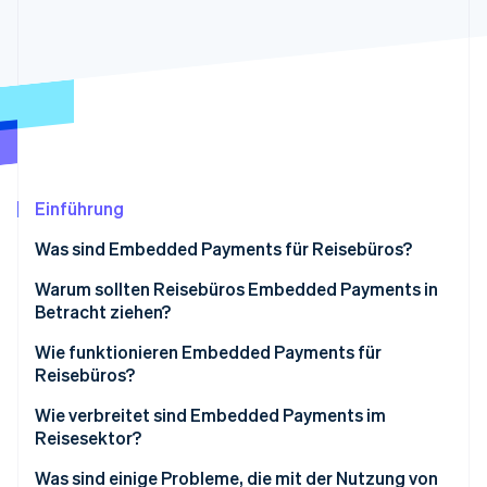
Betrugsprävention
Ecosystem
Atlas
Start-up-Gründung
Partner
Stripe App-Marktplatz
Climate
CO₂-Entnahme
Identity
Online-Identitätsprüfung
Einführung
Was sind Embedded Payments für Reisebüros?
Warum sollten Reisebüros Embedded Payments in
Stripe-Sessions 2026
Betracht ziehen?
Erfahren Sie, wie Stripe Lösungen für die W
Jetzt ansehen
Wie funktionieren Embedded Payments für
Reisebüros?
Nutzung einer Buchungsplattform
Wie verbreitet sind Embedded Payments im
Reisesektor?
Betrieb eines proprietären oder nutzerdefinierten
Buchungssystems
Was sind einige Probleme, die mit der Nutzung von