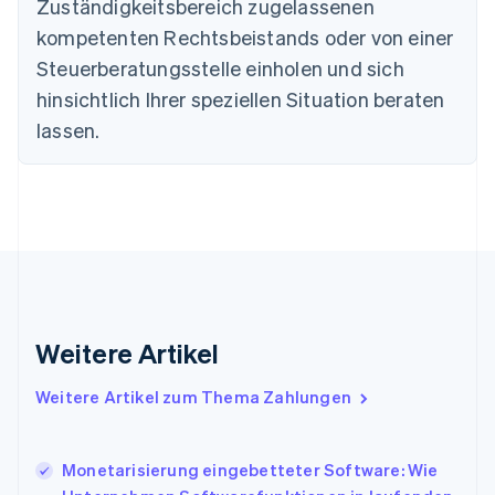
Zuständigkeitsbereich zugelassenen
English
kompetenten Rechtsbeistands oder von einer
Deutschland
Steuerberatungsstelle einholen und sich
Deutsch
English
Estland
hinsichtlich Ihrer speziellen Situation beraten
English
lassen.
Festlandchina
简体中文
English
Finnland
English
Svenska
Frankreich
Français
English
Gibraltar
English
Griechenland
English
Weitere Artikel
Indien
English
Weitere Artikel zum Thema Zahlungen
Irland
English
Italien
Monetarisierung eingebetteter Software: Wie
Italiano
English
Japan