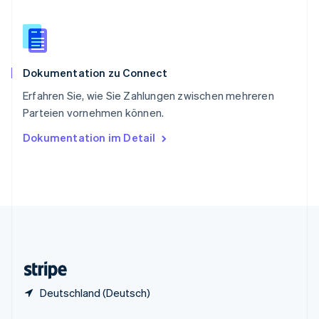
China
English
简体中文
Spanien
Español
English
Dokumentation zu Connect
Thailand
ไทย
English
Erfahren Sie, wie Sie Zahlungen zwischen mehreren
Tschechische Republik
Parteien vornehmen können.
English
Ungarn
Dokumentation im Detail
English
Vereinigte Arabische Emirate
English
Vereinigte Staaten
English
Español
简体中文
Vereinigtes Königreich
English
Zypern
English
Deutschland (Deutsch)