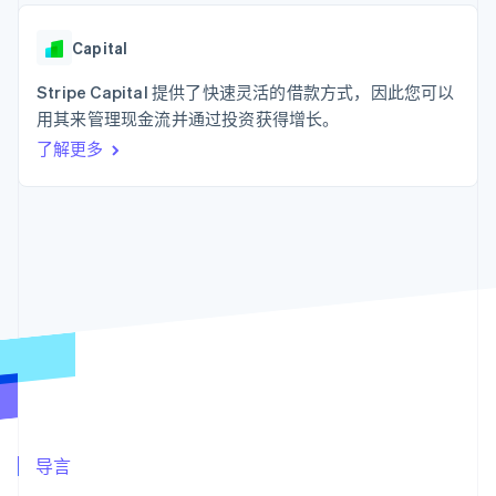
支付成功率优
Stripe Sigma
产品路线图
SaaS
化
自定义报告
Sessions 年度大会
Link
Data Pipeline
Capital
招聘
加速结账
数据同步
资讯中心
资源
Stripe Capital 提供了快速灵活的借款方式，因此您可以
Stripe Press
按行业
用其来管理现金流并通过投资获得增长。
应用集成
了解更多
AI 企业
代码示例
更多
创作者经济
开发者博客
联系
Product roadmap
游戏
API 状态
了解未来规划
酒店、旅游与休闲
联系销售
保险
Radar
成为合作伙伴
媒体与娱乐
欺诈防范
非营利组织
Atlas
专业服务
初创企业注册
公共部门
零售
Climate
碳移除
生态系统
合作伙伴
导言
Stripe App Marketplace
Stripe Sessions 2026