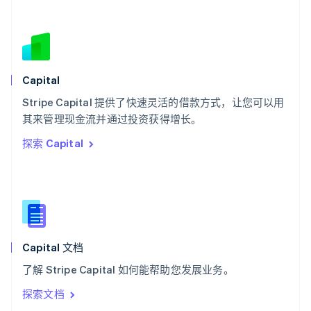
塞浦路斯
English
斯洛伐克
English
斯洛文尼亚
English
Italiano
Capital
泰国
ไทย
English
Stripe Capital 提供了快速灵活的借款方式，让您可以用
希腊
其来管理现金流并通过投资获得增长。
English
探索 Capital
西班牙
Español
English
新加坡
English
简体中文
新西兰
English
匈牙利
English
Capital 文档
意大利
了解 Stripe Capital 如何能帮助您发展业务。
Italiano
English
印度
探索文档
English