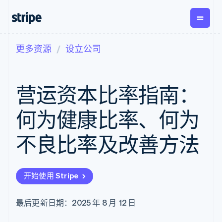
更多资源
设立公司
按企业阶段
文档
学习
支付
营收
资金管
平台
理
易市
大型企业
Stripe 文档
博客
Payments
Billing
初创企业
API 参考文档
客户案例
营运资本比率指南：
在线支付
经常性收入
Global
Conn
库与 SDK
指南
Payment links
Metronome
Payouts
Stripe Apps
按用量计费
平台
何为健康比率、何为
无代码支付
Subscriptions
向第三
按应用场景
Checkout
方打款
支持
预构建支付界
订阅管理
不良比率及改善方法
指南
智能体商务
面
Invoicing
加密货币
获取支持
一次性或定期
Elements
电子商务
接受线上付款
托管支持方案
灵活的 UI 组件
账单
嵌入式金融
实施预置结账流程
专业服务
Payment
Tax
开始使用 Stripe
财务自动化
构建平台或交易市场
methods
销售税和增值
全球化企业
管理订阅
接入 125+ 种支
税自动化
应用内支付
提供按用量计费
付方式
Revenue
最后更新日期：2025 年 8 月 12 日
交易市场
发行稳定币支持的支付卡
Authorization
Recognition
公司
资金管理
通过智能体配置和管理服
Boost
会计自动化
平台
务