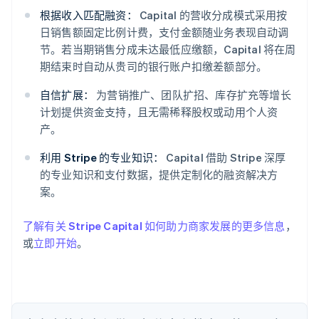
根据收入匹配融资：
Capital 的营收分成模式采用按
日销售额固定比例计费，支付金额随业务表现自动调
节。若当期销售分成未达最低应缴额，Capital 将在周
阿联酋
期结束时自动从贵司的银行账户扣缴差额部分。
English
爱尔兰
自信扩展：
为营销推广、团队扩招、库存扩充等增长
English
计划提供资金支持，且无需稀释股权或动用个人资
爱沙尼亚
产。
English
奥地利
利用 Stripe 的专业知识：
Capital 借助 Stripe 深厚
Deutsch
English
的专业知识和支付数据，提供定制化的融资解决方
澳大利亚
案。
English
巴西
Português
English
了解有关 Stripe Capital 如何助力商家发展的更多信息
，
保加利亚
或
立即开始
。
English
比利时
Nederlands
Français
Deutsch
English
波兰
English