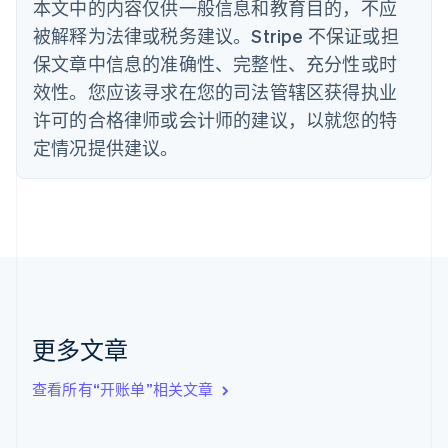
丹麦
本文中的内容仅供一般信息和教育目的，不应
English
被解释为法律或税务建议。Stripe 不保证或担
德国
保文章中信息的准确性、完整性、充分性或时
Deutsch
English
法国
效性。您应该寻求在您的司法管辖区获得执业
Français
English
许可的合格律师或会计师的建议，以就您的特
芬兰
定情况提供建议。
English
Svenska
荷兰
Nederlands
English
加拿大
English
Français
捷克
English
克罗地亚
English
Italiano
拉脱维亚
更多文章
English
立陶宛
查看所有“开账单”相关文章
English
列支敦士登
Deutsch
English