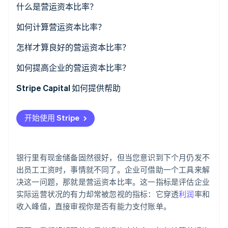
什么是营运资本比率？
了解 Stripe 如何为 AI 构建经济基础设施。
立即观看
如何计算营运资本比率？
怎样才算良好的营运资本比率？
如何提高企业的营运资本比率？
增加流动资产
Stripe Capital 如何提供帮助
减少流动负债
开始使用 Stripe
银行里有现金储备固然很好，但当您意识到下个月仍发不
出员工工资时，事情就不同了。企业可借助一个工具来解
决这一问题，那就是营运资本比率。这一指标是评估企业
实际运营状况的有力却常被忽视的指标：它穿透
利润
率和
收入峰值，直接审视你是否有能力支付账单。