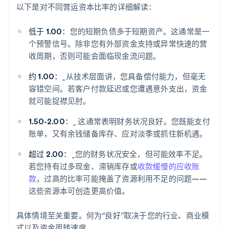
以下是对不同营运资本比率的详细解读：
低于 1.00：
您的短期负债多于短期资产。这通常是一
个预警信号。除非您有外部资金支持或异常快速的营
收周期，否则可能会面临现金流问题。
约 1.00：
_从技术层面讲，您具备偿付能力，但毫无
容错空间。若客户付款延迟或您遭遇意外支出，资金
就可能捉襟见肘。
1.50-2.00：
_ 这通常表明财务状况良好。您既能支付
账单，又有余钱储备库存、应对淡季或抓住新机遇。
超过 2.00：
_您的财务状况安全，但可能效率不足。
若您持有过多现金、滞销库存或
收款缓慢的应收账
款
，过高的比率可能掩盖了资源利用不足的问题——
这些资源本可创造更高价值。
具体情境至关重要。何为“良好”取决于您的行业、商业模
式以及资金周转速度。