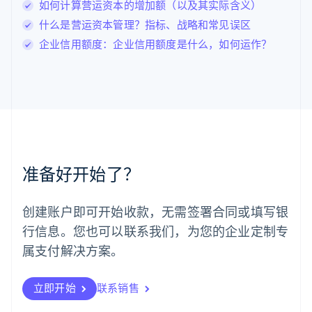
卢森堡
如何计算营运资本的增加额（以及其实际含义）
Français
Deutsch
English
什么是营运资本管理？指标、战略和常见误区
罗马尼亚
企业信用额度：企业信用额度是什么，如何运作？
English
马尔他
English
马来西亚
English
简体中文
美国
English
Español
简体中文
墨西哥
Español
English
准备好开始了？
挪威
English
葡萄牙
创建账户即可开始收款，无需签署合同或填写银
Português
English
行信息。您也可以联系我们，为您的企业定制专
日本
日本語
English
属支付解决方案。
瑞典
Svenska
English
瑞士
立即开始
联系销售
Deutsch
Français
Italiano
English