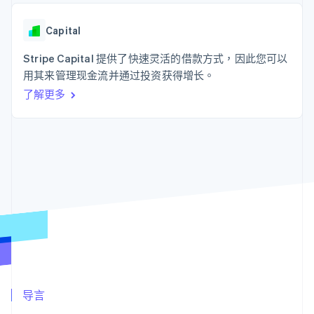
接入 125+ 种支
Stripe Sigma
产品路线图
SaaS
付方式
自定义报告
Sessions 年度大会
Authorization
Data Pipeline
Capital
招聘
Boost
数据同步
资讯中心
支付成功率优
资源
Stripe Capital 提供了快速灵活的借款方式，因此您可以
Stripe Press
化
按行业
用其来管理现金流并通过投资获得增长。
Link
应用集成
加速结账
了解更多
AI 企业
代码示例
创作者经济
开发者博客
联系
游戏
API 状态
酒店、旅游与休闲
联系销售
保险
成为合作伙伴
更多
媒体与娱乐
Product roadmap
非营利组织
了解未来规划
专业服务
公共部门
Radar
零售
欺诈防范
Atlas
初创企业注册
生态系统
Climate
碳移除
合作伙伴
导言
Stripe App Marketplace