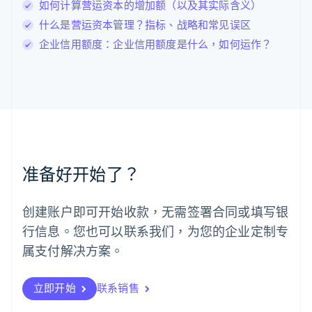
卢森堡
如何计算营运资本的增加额（以及其实际含义）
Français
Deutsch
English
什么是营运资本管理？指标、战略和常见误区
罗马尼亚
企业信用额度：企业信用额度是什么，如何运作？
English
马尔他
English
马来西亚
English
简体中文
美国
English
Español
简体中文
墨西哥
Español
English
准备好开始了？
挪威
English
葡萄牙
创建账户即可开始收款，无需签署合同或填写银
Português
English
行信息。您也可以联系我们，为您的企业定制专
日本
日本語
English
属支付解决方案。
瑞典
Svenska
English
瑞士
立即开始
联系销售
Deutsch
Français
Italiano
English