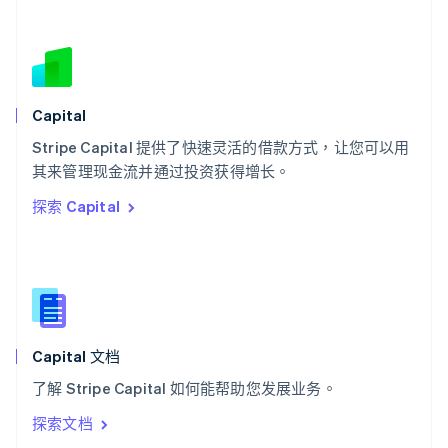
塞浦路斯
English
斯洛伐克
English
斯洛文尼亚
English
Italiano
Capital
泰国
ไทย
English
Stripe Capital 提供了快速灵活的借款方式，让您可以用
希腊
其来管理现金流并通过投资获得增长。
English
探索 Capital
西班牙
Español
English
新加坡
English
简体中文
新西兰
English
匈牙利
English
Capital 文档
意大利
了解 Stripe Capital 如何能帮助您发展业务。
Italiano
English
印度
探索文档
English