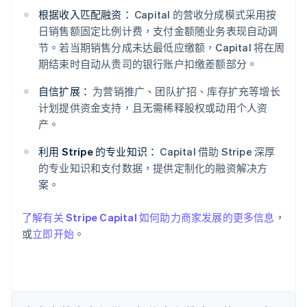
根据收入匹配融资：
Capital 的营收分成模式采用按
日销售额固定比例计费，支付金额随业务表现自动调
节。若当期销售分成未达最低应缴额，Capital 将在周
阿联酋
期结束时自动从贵司的银行账户扣缴差额部分。
English
爱尔兰
自信扩展：
为营销推广、团队扩招、库存扩充等增长
English
计划提供资金支持，且无需稀释股权或动用个人资
爱沙尼亚
产。
English
奥地利
利用 Stripe 的专业知识：
Capital 借助 Stripe 深厚
Deutsch
English
的专业知识和支付数据，提供定制化的融资解决方
澳大利亚
案。
English
巴西
Português
English
了解有关 Stripe Capital 如何助力商家发展的更多信息
，
保加利亚
或
立即开始
。
English
比利时
Nederlands
Français
Deutsch
English
波兰
English