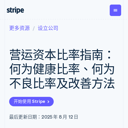
更多资源
设立公司
按企业阶段
文档
学习
支付
营收
资金管
平台
理
易市
大型企业
Stripe 文档
博客
Payments
Billing
初创企业
API 参考文档
客户案例
营运资本比率指南：
在线支付
经常性收入
Global
Conn
库与 SDK
指南
Managed
Metronome
Payouts
Stripe Apps
Payments
按用量计费
平台
何为健康比率、何为
备案商家解决
Subscriptions
向第三
按应用场景
方案
方打款
支持
订阅管理
Payment links
Crypto
不良比率及改善方法
指南
智能体商务
Invoicing
钱包、
加密货币
获取支持
无代码支付
一次性或定期
稳定币
电子商务
接受线上付款
托管支持方案
Checkout
账单
发行和
嵌入式金融
实施预置结账流程
专业服务
预构建支付界
Tax
发卡基
开始使用 Stripe
财务自动化
构建平台或交易市场
面
销售税和增值
础设施
全球化企业
管理订阅
Elements
税自动化
应用内支付
提供按用量计费
灵活的 UI 组件
Revenue
最后更新日期：2025 年 8 月 12 日
交易市场
发行稳定币支持的支付卡
Payment
Recognition
公司
资金管理
通过智能体配置和管理服
methods
会计自动化
平台
务