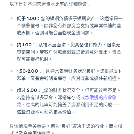
以下是对不同营运资本比率的详细解读：
低于 1.00：
您的短期负债多于短期资产。这通常是一
个预警信号。除非您有外部资金支持或异常快速的营
收周期，否则可能会面临现金流问题。
约 1.00：
_从技术层面讲，您具备偿付能力，但毫无
容错空间。若客户付款延迟或您遭遇意外支出，资金
就可能捉襟见肘。
1.50-2.00：
_ 这通常表明财务状况良好。您既能支付
账单，又有余钱储备库存、应对淡季或抓住新机遇。
超过 2.00：
_您的财务状况安全，但可能效率不足。
若您持有过多现金、滞销库存或
收款缓慢的应收账
款
，过高的比率可能掩盖了资源利用不足的问题——
这些资源本可创造更高价值。
具体情境至关重要。何为“良好”取决于您的行业、商业模
式以及资金周转速度。