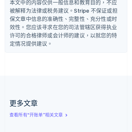
丹麦
本文中的内容仅供一般信息和教育目的，不应
English
被解释为法律或税务建议。Stripe 不保证或担
德国
保文章中信息的准确性、完整性、充分性或时
Deutsch
English
法国
效性。您应该寻求在您的司法管辖区获得执业
Français
English
许可的合格律师或会计师的建议，以就您的特
芬兰
定情况提供建议。
English
Svenska
荷兰
Nederlands
English
加拿大
English
Français
捷克
English
克罗地亚
English
Italiano
拉脱维亚
更多文章
English
立陶宛
查看所有“开账单”相关文章
English
列支敦士登
Deutsch
English