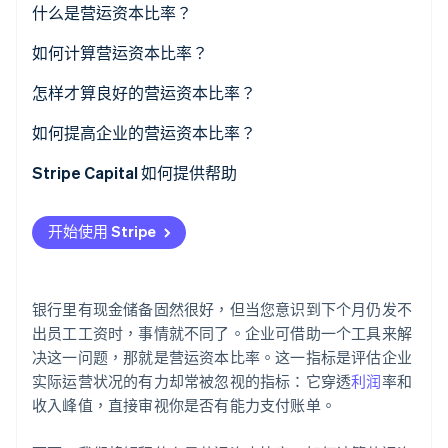
什么是营运资本比率？
如何计算营运资本比率？
Stripe Sessions 2026
了解 Stripe 如何为 AI 构建经济基础设施。
怎样才算良好的营运资本比率？
立即观看
如何提高企业的营运资本比率？
增加流动资产
Stripe Capital 如何提供帮助
减少流动负债
开始使用 Stripe
银行里有现金储备固然很好，但当您意识到下个月仍发不
出员工工资时，事情就不同了。企业可借助一个工具来解
决这一问题，那就是营运资本比率。这一指标是评估企业
实际运营状况的有力却常被忽视的指标：它穿透
利润
率和
收入峰值，直接审视你是否有能力支付账单。