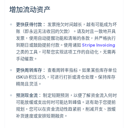
增加流动资产
更快获得付款：
发票拖欠时间越长，越有可能成为坏
账（即永远无法收回的欠款）。请及时且一致地开具
发票，使用自动提醒功能和清晰的条款，并严格执行
到期日或鼓励提前付款。使用诸如
Stripe Invoicing
之类的工具，可帮您实现这项工作的自动化，无需再
手动催款。
更快周转库存：
查看周转率指标。如果某些库存单位
(SKU) 积压过久，可进行打折或清仓处理。保持库存
精简且灵活。
预测现金流：
制定短期预测，以便了解资金流入何时
可能放缓或支出何时可能达到峰值。这有助于您提前
规划。您可以在资金流动性趋紧前，削减开支、放缓
补货速度或安排短期融资。