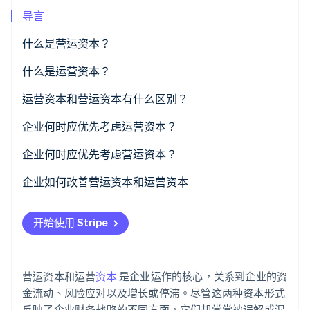
导言
Stripe Sessions 2026
什么是营运资本？
了解 Stripe 如何为 AI 构建经济基础设施。
立即观看
什么是运营资本？
运营资本和营运资本有什么区别？
范围
企业何时应优先考虑运营资本？
目的
您正在扩大规模或拓展版图
企业何时应优先考虑营运资本？
企业使用
您正在改进业务引擎
现金流越来越紧张
企业如何改善营运资本和运营资本
面临销售淡季或市场下行
开始使用 Stripe
销售额快速增长，但现金却没有增长
融资成本高且难度大
营运资本和运营
资本
是企业运作的核心，关系到企业的资
出现战略机遇
金流动、风险应对以及增长或停滞。尽管这两种资本形式
反映了企业财务战略的不同方面，它们却常常被误解或混