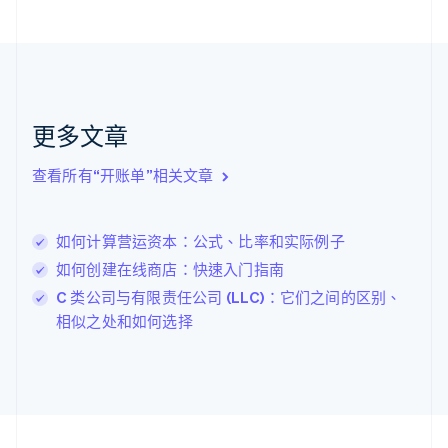
Nederlands
English
加拿大
English
Français
捷克
English
克罗地亚
English
Italiano
更多文章
拉脱维亚
English
查看所有“开账单”相关文章
立陶宛
English
列支敦士登
如何计算营运资本：公式、比率和实际例子
Deutsch
English
卢森堡
如何创建在线商店：快速入门指南
Français
Deutsch
English
C 类公司与有限责任公司 (LLC)：它们之间的区别、
罗马尼亚
相似之处和如何选择
English
马尔他
English
马来西亚
English
简体中文
美国