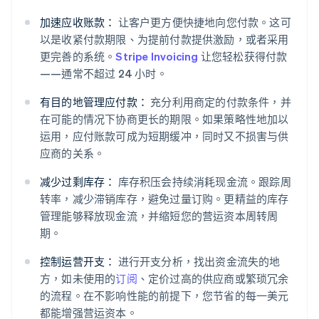
加速应收账款：
让客户更方便快捷地向您付款。这可
以是收紧付款期限、为提前付款提供激励，或者采用
更完善的系统。
Stripe Invoicing
让您轻松获得付款
——通常不超过 24 小时。
有目的地管理应付款：
充分利用商定的付款条件，并
在可能的情况下协商更长的期限。如果策略性地加以
运用，应付账款可成为短期缓冲，同时又不损害与供
应商的关系。
减少过剩库存：
库存积压会持续消耗现金流。跟踪周
转率，减少滞销库存，避免过量订购。更精益的库存
管理能够释放现金流，并缩短您的营运资本周转周
期。
控制运营开支：
进行开支分析，找出资金流失的地
方，如未使用的
订阅
、定价过高的供应商或繁琐冗余
的流程。在不影响性能的前提下，您节省的每一美元
都能增强营运资本。