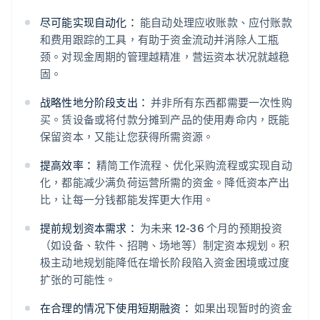
尽可能实现自动化：
能自动处理应收账款、应付账款
和费用跟踪的工具，有助于资金流动并消除人工瓶
颈。对现金周期的管理越精准，营运资本状况就越稳
固。
战略性地分阶段支出：
并非所有东西都需要一次性购
买。赁设备或将付款分摊到产品的使用寿命内，既能
保留资本，又能让您获得所需资源。
提高效率：
精简工作流程、优化采购流程或实现自动
化，都能减少满负荷运营所需的资金。降低资本产出
比，让每一分钱都能发挥更大作用。
提前规划资本需求：
为未来 12-36 个月的预期投资
（如设备、软件、招聘、场地等）制定资本规划。积
阿联酋
极主动地规划能降低在增长阶段陷入资金困境或过度
English
爱尔兰
扩张的可能性。
English
爱沙尼亚
在合理的情况下使用短期融资：
如果出现暂时的资金