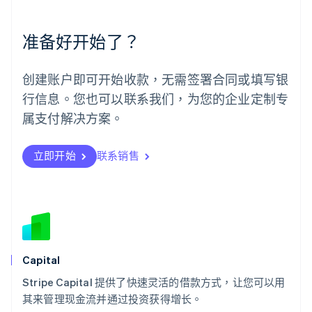
English
Español
简体中文
墨西哥
Español
English
准备好开始了？
挪威
English
葡萄牙
创建账户即可开始收款，无需签署合同或填写银
Português
English
行信息。您也可以联系我们，为您的企业定制专
日本
日本語
English
属支付解决方案。
瑞典
Svenska
English
瑞士
立即开始
联系销售
Deutsch
Français
Italiano
English
塞浦路斯
English
斯洛伐克
English
斯洛文尼亚
English
Italiano
Capital
泰国
ไทย
English
Stripe Capital 提供了快速灵活的借款方式，让您可以用
希腊
其来管理现金流并通过投资获得增长。
English