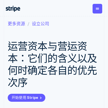
更多资源
设立公司
按企业阶段
文档
学习
支付
营收
资金管
平台
理
易市
大型企业
Stripe 文档
博客
Payments
Billing
初创企业
API 参考文档
客户案例
运营资本与营运资
在线支付
经常性收入
Global
Conn
库与 SDK
指南
Managed
Metronome
Payouts
Stripe Apps
Payments
按用量计费
平台
本：它们的含义以及
备案商家解决
Subscriptions
向第三
按应用场景
方案
方打款
支持
订阅管理
Payment links
Crypto
何时确定各自的优先
指南
智能体商务
Invoicing
钱包、
加密货币
获取支持
无代码支付
一次性或定期
稳定币
电子商务
接受线上付款
管理支持方案
Checkout
账单
次序
发行和
嵌入式金融
实施预建结账流程
专业服务
预构建支付界
Tax
发卡基
财务自动化
构建平台或交易市场
面
销售税和增值
础设施
全球化企业
管理订阅
Elements
税自动化
应用内支付
提供按用量计费
灵活的 UI 组件
Revenue
开始使用 Stripe
交易市场
发行稳定币支持的支付卡
支付方式
Recognition
公司
资金管理
使用代理预配和管理服务
Access to
会计自动化
平台