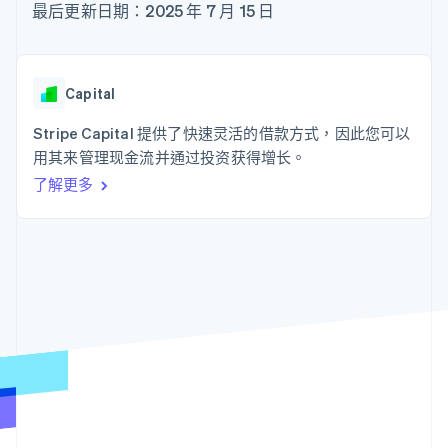
125+
Stripe Sigma
最后更新日期：2025 年 7 月 15 日
产品路线图
SaaS
自定义报告
Authorization
Sessions 年度大会
Boost
Data Pipeline
招聘
支付成功率优
数据同步
资源
新闻编辑室
化
Stripe Press
Capital
Link
按行业
应用程序集成
加速结账
代码示例
Stripe Capital 提供了快速灵活的借款方式，因此您可以
AI 企业
开发者博客
创作者经济
API 状态
用其来管理现金流并通过投资获得增长。
联系
游戏
了解更多
酒店、旅游与休闲
联系销售
更多
保险
成为合作伙伴
Product roadmap
媒体与娱乐
了解未来规划
非营利组织
专业服务
Radar
公共部门
欺诈防范
零售
Atlas
初创企业注册
Climate
生态系统
碳移除
合作伙伴
Stripe App Marketplace