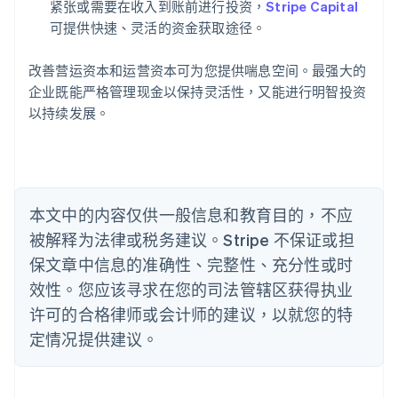
English
紧张或需要在收入到账前进行投资，
Stripe Capital
奥地利
可提供快速、灵活的资金获取途径。
Deutsch
English
澳大利亚
改善营运资本和运营资本可为您提供喘息空间。最强大的
English
巴西
企业既能严格管理现金以保持灵活性，又能进行明智投资
Português
English
以持续发展。
保加利亚
English
比利时
Nederlands
Français
Deutsch
English
波兰
本文中的内容仅供一般信息和教育目的，不应
English
丹麦
被解释为法律或税务建议。Stripe 不保证或担
English
保文章中信息的准确性、完整性、充分性或时
德国
效性。您应该寻求在您的司法管辖区获得执业
Deutsch
English
法国
许可的合格律师或会计师的建议，以就您的特
Français
English
定情况提供建议。
芬兰
English
Svenska
荷兰