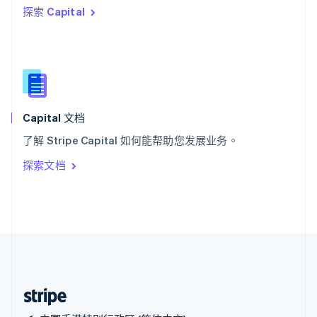
探索 Capital
西班牙
Español
English
新加坡
English
简体中文
新西兰
English
匈牙利
English
Capital 文档
意大利
了解 Stripe Capital 如何能帮助您发展业务。
Italiano
English
印度
探索文档
English
英国
English
直布罗陀
English
中国内地
简体中文
English
中国香港特别行政区
English
简体中文