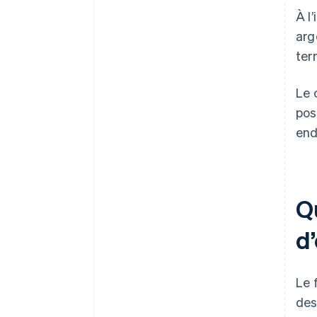
À l
arg
ter
Le 
pos
end
Qu
d’
Le 
des