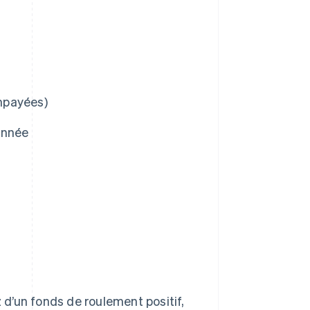
impayées)
année
z d’un fonds de roulement positif,