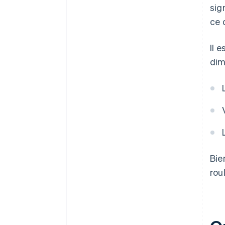
sig
ce 
Il 
dim
Bie
rou