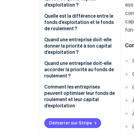
ess
d’exploitation ?
con
Quelle est la différence entre le
cap
fonds d’exploitation et le fonds
de roulement ?
fon
Champ d’application
Quand une entreprise doit-elle
Con
donner la priorité à son capital
Objectif
d’exploitation ?
Utilisation par les entreprises
Vous êtes en phase de montée
Quand une entreprise doit-elle
en puissance ou d’expansion.
accorder la priorité au fonds de
roulement ?
Vous améliorez le moteur de
votre entreprise
La trésorerie se resserre
Comment les entreprises
peuvent optimiser leur fonds de
Vous entrez dans une saison
roulement et leur capital
creuse ou un ralentissement
d’exploitation
Les ventes progressent, mais les
liquidités ne suivent pas.
Démarrer sur Stripe
Le financement est cher ou