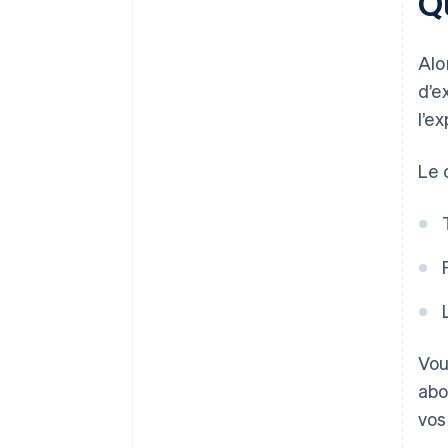
Qu
Alo
d’e
l’e
Le 
Vou
abo
vos