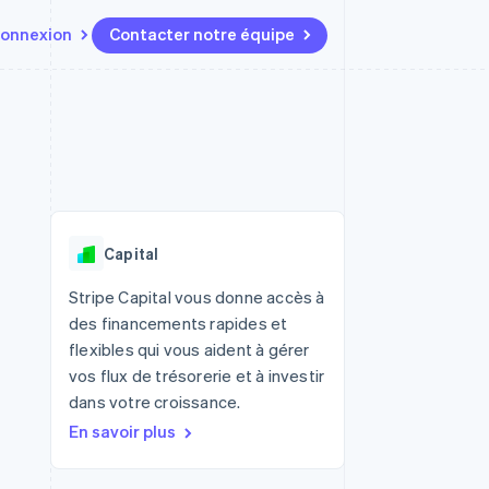
onnexion
Contacter notre équipe
Ressources
Écosystème
Contact
t marketplaces
Plus
Intégrations d'applications
Partenaires
Contacter notre équipe
Product roadmap
elle
Exemples de code
Stripe App Marketplace
Devenir partenaire
Découvrez les prochaines
r les
Blog des développeurs
évolutions
rs
État de l'API
 platforms
Radar
ciers intégrés
Capital
Prévention de la fraude
ratif
es et virtuelles
Atlas
Stripe Capital vous donne accès à
Constitution de start-up
des financements rapides et
Climate
flexibles qui vous aident à gérer
Élimination du carbone
vos flux de trésorerie et à investir
Identity
dans votre croissance.
Vérification de l'identité
En savoir plus