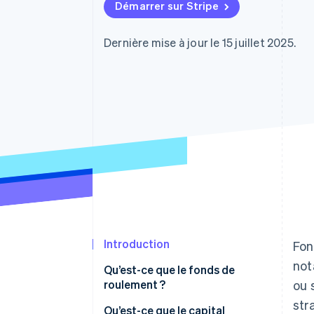
Authorization Boost
Démarrer sur Stripe
Acceptation optimisée
Link
Paiements accélérés
Dernière mise à jour le 15 juillet 2025.
Financial Connections
Comptes financiers associés
Introduction
Fon
not
Qu’est-ce que le fonds de
roulement ?
ou 
str
Qu’est-ce que le capital