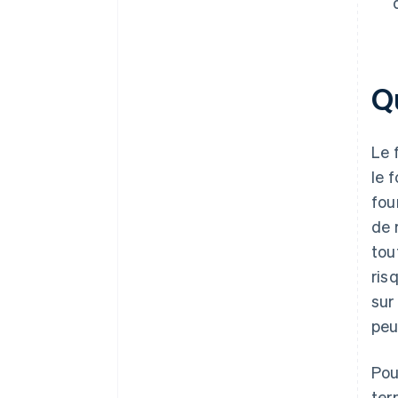
difficile à obtenir
Une opportunité stratégique se
présente
Q
Le 
le 
fou
de 
tou
ris
sur
peu
Pou
ter