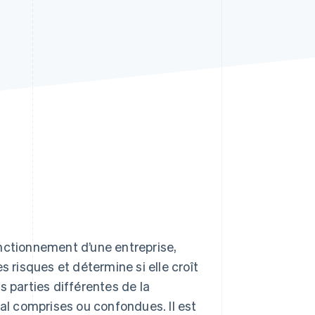
Stripe Sessions 2026
Découvrez comment
Stripe construit
l’infrastructure
économique de l’IA.
Regarder la vidéo
nctionnement d’une entreprise,
s risques et détermine si elle croît
s parties différentes de la
mal comprises ou confondues. Il est