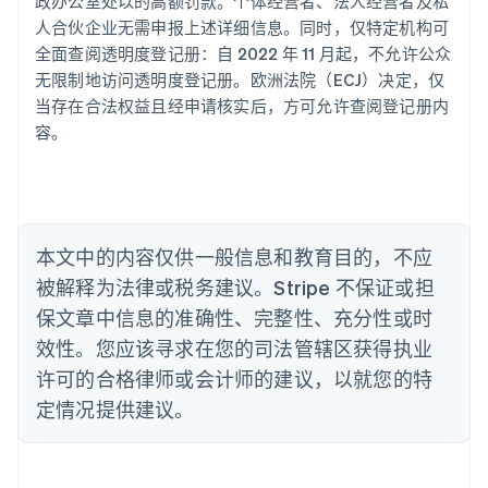
政办公室处以的高额罚款。个体经营者、法人经营者及私
澳大利亚
人合伙企业无需申报上述详细信息。同时，仅特定机构可
English
巴西
全面查阅透明度登记册：自 2022 年 11 月起，不允许公众
Português
English
无限制地访问透明度登记册。欧洲法院（ECJ）决定，仅
保加利亚
当存在合法权益且经申请核实后，方可允许查阅登记册内
English
容。
比利时
Nederlands
Français
Deutsch
English
波兰
English
丹麦
English
本文中的内容仅供一般信息和教育目的，不应
德国
被解释为法律或税务建议。Stripe 不保证或担
Deutsch
English
法国
保文章中信息的准确性、完整性、充分性或时
Français
English
效性。您应该寻求在您的司法管辖区获得执业
芬兰
许可的合格律师或会计师的建议，以就您的特
English
Svenska
定情况提供建议。
荷兰
Nederlands
English
加拿大
English
Français