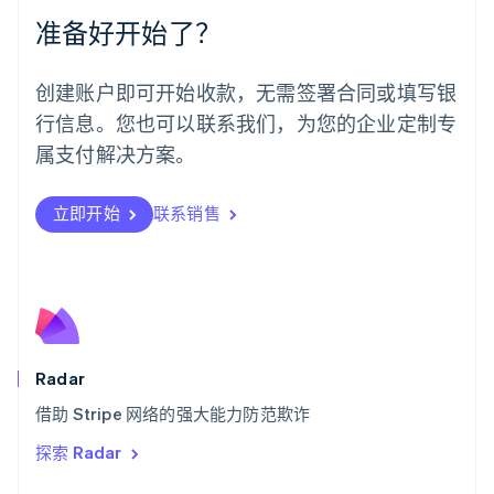
挪威
准备好开始了？
English
葡萄牙
Português
English
创建账户即可开始收款，无需签署合同或填写银
日本
行信息。您也可以联系我们，为您的企业定制专
日本語
English
瑞典
属支付解决方案。
Svenska
English
瑞士
Deutsch
Français
Italiano
English
立即开始
联系销售
塞浦路斯
English
斯洛伐克
English
斯洛文尼亚
English
Italiano
泰国
Radar
ไทย
English
希腊
借助 Stripe 网络的强大能力防范欺诈
English
探索 Radar
西班牙
Español
English