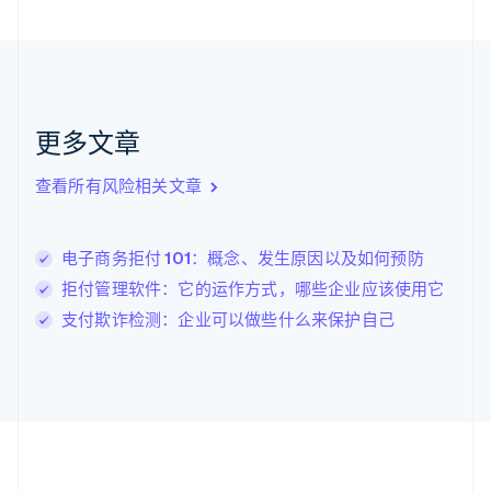
捷克
English
克罗地亚
English
Italiano
拉脱维亚
English
更多文章
立陶宛
English
列支敦士登
查看所有风险相关文章
Deutsch
English
卢森堡
Français
Deutsch
English
电子商务拒付 101：概念、发生原因以及如何预防
罗马尼亚
拒付管理软件：它的运作方式，哪些企业应该使用它
English
马尔他
支付欺诈检测：企业可以做些什么来保护自己
English
马来西亚
English
简体中文
美国
English
Español
简体中文
墨西哥
Español
English