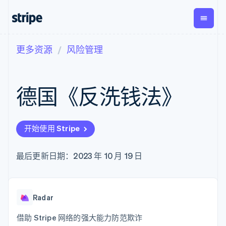
更多资源
风险管理
按企业阶段
文档
学习
支付
营收
资金管
平台
理
易市
大型企业
Stripe 文档
博客
Payments
Billing
初创企业
API 参考文档
客户案例
德国《反洗钱法》
在线支付
经常性收入
Global
Conn
库与 SDK
指南
Payment links
Metronome
Payouts
Stripe Apps
按用量计费
平台
无代码支付
Subscriptions
向第三
按应用场景
Checkout
方打款
开始使用 Stripe
支持
预构建支付界
订阅管理
指南
智能体商务
面
Invoicing
加密货币
获取支持
一次性或定期
Elements
最后更新日期：2023 年 10 月 19 日
电子商务
接受线上付款
托管支持方案
灵活的 UI 组件
账单
嵌入式金融
实施预置结账流程
专业服务
Payment
Tax
财务自动化
构建平台或交易市场
methods
销售税和增值
全球化企业
管理订阅
接入 125+ 种支
税自动化
应用内支付
提供按用量计费
Radar
付方式
Revenue
交易市场
发行稳定币支持的支付卡
Authorization
Recognition
公司
资金管理
通过智能体配置和管理服
借助 Stripe 网络的强大能力防范欺诈
Boost
会计自动化
平台
务