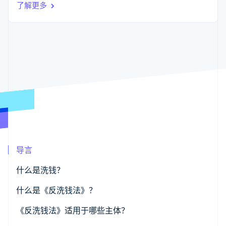
支付成功率优
Stripe Sigma
了解更多
产品路线图
SaaS
化
自定义报告
Sessions 年度大会
Link
Data Pipeline
招聘
加速结账
数据同步
资讯中心
资源
Stripe Press
按行业
应用集成
AI 企业
代码示例
更多
创作者经济
开发者博客
联系
Product roadmap
游戏
API 状态
了解未来规划
酒店、旅游与休闲
联系销售
保险
Radar
成为合作伙伴
媒体与娱乐
欺诈防范
非营利组织
Atlas
专业服务
初创企业注册
公共部门
导言
零售
Climate
碳移除
什么是洗钱？
生态系统
洗钱的运作机制是什么？
什么是《反洗钱法》？
合作伙伴
《反洗钱法》适用于哪些主体？
Stripe App Marketplace
Stripe Sessions 2026