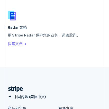
新加坡
English
简体中文
新西兰
English
匈牙利
English
Radar 文档
意大利
用 Stripe Radar 保护您的业务，远离欺诈。
Italiano
English
印度
探索文档
English
英国
English
直布罗陀
English
中国内地
简体中文
English
中国香港特别行政区
English
简体中文
中国内地 (简体中文)
产品和定价
解决方案