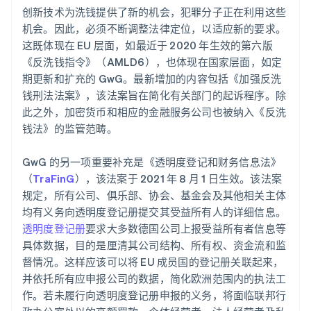
创新技术为洗钱提供了新的机会，犯罪分子正在利用这些
机会。因此，必须不断调整法律定位，以适应新的要求。
这既体现在 EU 层面，如最近于 2020 年生效的第六版
《反洗钱指令》（AMLD6），也体现在国家层面，如定
期更新和扩充的 GwG。最新增加的内容包括《加强反洗
钱刑法法案》，该法案旨在简化有关部门的起诉程序。除
此之外，加密货币和相应的金融服务公司也被纳入《反洗
钱法》的监管范畴。
GwG 的另一项重要补充是《透明度登记和财务信息法》
（
TraFinG
），该法案于 2021 年 8 月 1 日生效。该法案
规定，所有公司、俱乐部、协会、基金会及其他相关主体
阿联酋
均有义务向透明度登记册提交其受益所有人的详细信息。
English
透明度登记册
要求大多数德国公司上报受益所有者信息等
爱尔兰
具体数据，目的是厘清其公司结构、所有权、资金流和监
English
爱沙尼亚
督情况。这样应该可以将 EU 成员国的登记册关联起来，
English
并依托所有应申报公司的数据，简化欧洲范围内的执法工
奥地利
作。若未履行向透明度登记册申报的义务，将面临联邦行
Deutsch
English