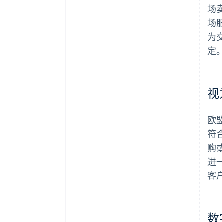
场
场
为
定
视
欧
符
购
进
客
数