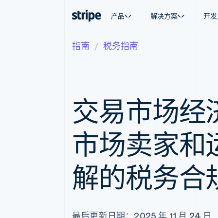
产品
解决方案
开发
指南
税务指南
按企业阶段
文档
学习
按应用场
支持
支付
营收
大型企业
Stripe 文档
博客
智能体
获取支
Payments
Billing
初创企业
API 参考文档
客户案例
加密货
管理支
在线支付
经常性收入
库与 SDK
指南
电子商
专业服
Payment links
Metronome
Stripe Apps
嵌入式
交易市场经
无代码支付
按用量计费
财务自
Checkout
Subscriptions
全球化
预构建支付界面
订阅管理
应用内
Elements
Invoicing
市场卖家和
交易市
灵活的 UI 组件
一次性或定期账单
资金管
支付方式
Tax
平台
Access to 125+
销售税和增值税自动
SaaS
Authorization Boost
解的税务合
Revenue Recogniti
支付成功率优化
会计自动化
Link
Stripe Sigma
加速结账
自定义报告
Data Pipeline
数据同步
最后更新日期：2025 年 11 月 24 日