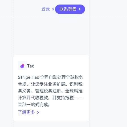
登录
联系销售
资源
生态系统
联系
场
更多
应用程序集成
合作伙伴
联系销售
Product roadmap
代码示例
Stripe App Marketplace
成为合作伙伴
了解未来规划
开发者博客
API 状态
Radar
欺诈防范
Tax
Atlas
初创企业注册
Stripe Tax 全程自动处理全球税务
合规，让您专注业务扩展。识别税
Climate
碳移除
务义务、管理税务注册、全球精准
计算并代收税款，并支持报税——
全部一站式完成。
了解更多