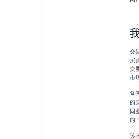
交
买
交
市场
各
的
同
的“
该