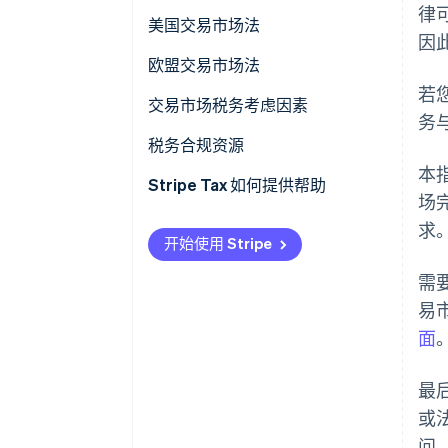
律
交易市场服务商
美国交易市场法
因
视为卖方
如何管理卖家的销售税和交易市
欧盟交易市场法
场销售
若
数字平台运营商
交易市场税务考虑因素
务
电子分销平台 (EDP) 运营商
税务合规资源
本
Stripe Tax 如何提供帮助
场
求
开始使用 Stripe
需
易
面
最
或
问