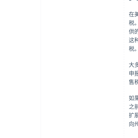
在
税
供
这
税
大
申
售
如
之
扩
向