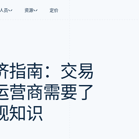
人员
资源
定价
景
指南
按行业
公司
资金管理
平台和交易市
商务
持
接受线上付款
AI 企业
产品路线图
Global Payouts
Connect
币
持方案
实施预建结账流程
创作者经济
Sessions 年度大会
向第三方打款
平台支付
务
务
构建平台或交易市场
游戏
招聘
金融
管理订阅
酒店、旅游与休闲
新闻编辑室
济指南：交易
动化
提供按用量计费
保险
Stripe Press
企业
发行稳定币支持的支付卡
媒体与娱乐
支付
使用代理预配和管理服务
非营利组织
运营商需要了
场
专业服务
理
公共部门
零售
化
规知识
on