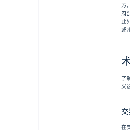
方
府
此
或
了
义
交
在