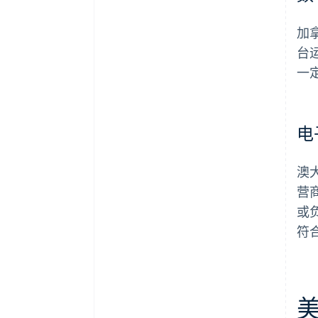
加
台
一
电
澳
营
或
符合