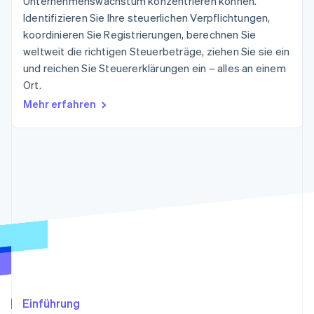
Unternehmenswachstum konzentrieren können.
Betrugsprävention
Ecosystem
Identifizieren Sie Ihre steuerlichen Verpflichtungen,
Atlas
koordinieren Sie Registrierungen, berechnen Sie
Start-up-Gründung
Partner
weltweit die richtigen Steuerbeträge, ziehen Sie sie ein
Stripe App-Marktplatz
Climate
und reichen Sie Steuererklärungen ein – alles an einem
CO₂-Entnahme
Ort.
Identity
Mehr erfahren
Online-Identitätsprüfung
Stripe-Sessions 2026
Erfahren Sie, wie Stripe Lösungen für die W
Jetzt ansehen
Einführung