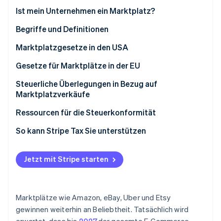
Ist mein Unternehmen ein Marktplatz?
Begriffe und Definitionen
Marketplace Facilitator
Marktplatzgesetze in den USA
Fiktiver Verkäufer (Deemed Seller)
Verkaufssteuerliche Behandlung von
Gesetze für Marktplätze in der EU
Marktplatzverkäufen
Digital Platform Operator
Steuerliche Überlegungen in Bezug auf
Marktplatzverkäufe
Electronic Distribution Platform (EDP) Operator
Ressourcen für die Steuerkonformität
So kann Stripe Tax Sie unterstützen
Jetzt mit Stripe starten
Marktplätze wie Amazon, eBay, Uber und Etsy
gewinnen weiterhin an Beliebtheit. Tatsächlich wird