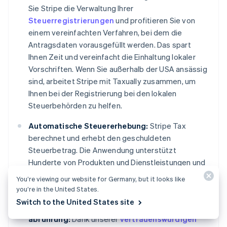
Sie Stripe die Verwaltung Ihrer
Steuerregistrierungen
und profitieren Sie von
einem vereinfachten Verfahren, bei dem die
Antragsdaten vorausgefüllt werden. Das spart
Ihnen Zeit und vereinfacht die Einhaltung lokaler
Vorschriften. Wenn Sie außerhalb der USA ansässig
sind, arbeitet Stripe mit Taxually zusammen, um
Ihnen bei der Registrierung bei den lokalen
Steuerbehörden zu helfen.
Automatische Steuererhebung:
Stripe Tax
berechnet und erhebt den geschuldeten
Steuerbetrag. Die Anwendung unterstützt
Australien
Hunderte von Produkten und Dienstleistungen und
English
Belgien
ist hinsichtlich Steuerregelungen und
You’re viewing our website for Germany, but it looks like
Nederlands
Français
Deutsch
English
Steuersatzänderungen auf dem neuesten Stand.
you’re in the United States.
Brasilien
Switch to the United States site
Português
English
Vereinfachung der Steuererklärung und -
Bulgarien
abführung:
Dank unserer
vertrauenswürdigen
English