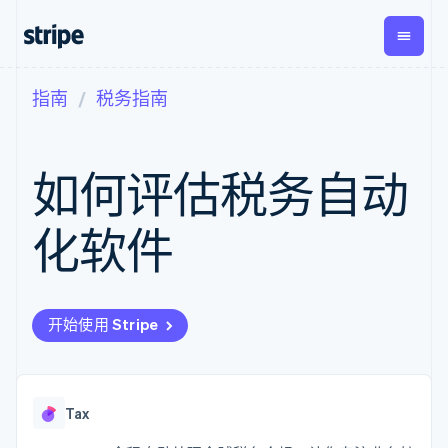
指南
税务指南
按企业阶段
文档
学习
支付
营收
资金管
平台
理
易市
大型企业
Stripe 文档
博客
Payments
Billing
初创企业
API 参考文档
客户案例
如何评估税务自动
在线支付
经常性收入
Global
Conn
库与 SDK
指南
Payment links
Metronome
Payouts
Stripe Apps
按用量计费
平台
化软件
无代码支付
Subscriptions
向第三
按应用场景
Checkout
方打款
支持
预构建支付界
订阅管理
指南
智能体商务
面
Invoicing
加密货币
获取支持
一次性或定期
Elements
电子商务
接受线上付款
托管支持方案
灵活的 UI 组件
账单
开始使用 Stripe
嵌入式金融
实施预置结账流程
专业服务
支付方式
Tax
财务自动化
构建平台或交易市场
支持 125 种以
销售税和增值
全球化企业
管理订阅
上
税自动化
应用内支付
提供按用量计费
Authorization
Revenue
交易市场
发行稳定币支持的支付卡
Tax
Boost
Recognition
公司
资金管理
通过智能体配置和管理服
支付成功率优
会计自动化
平台
务