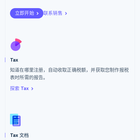
日本語
English
瑞典
立即开始
联系销售
Svenska
English
瑞士
Deutsch
Français
Italiano
English
塞浦路斯
English
斯洛伐克
English
斯洛文尼亚
Tax
English
Italiano
知道在哪里注册，自动收取正确税额，并获取您制作报税
泰国
ไทย
English
表时所需的报告。
希腊
探索 Tax
English
西班牙
Español
English
新加坡
English
简体中文
新西兰
English
Tax 文档
匈牙利