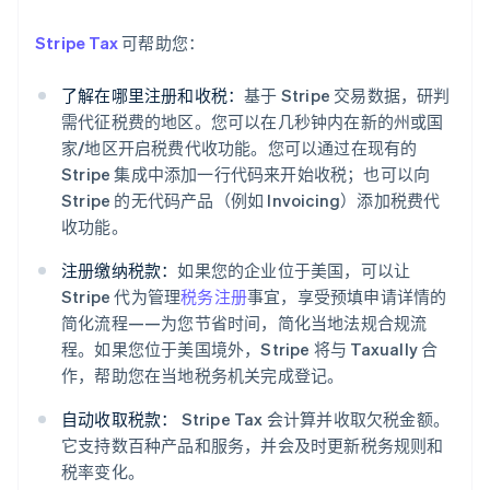
English
比利时
Stripe Tax
可帮助您：
Nederlands
Français
Deutsch
English
波兰
English
了解在哪里注册和收税：
基于 Stripe 交易数据，研判
丹麦
需代征税费的地区。您可以在几秒钟内在新的州或国
English
家/地区开启税费代收功能。您可以通过在现有的
德国
Stripe 集成中添加一行代码来开始收税；也可以向
Deutsch
English
Stripe 的无代码产品（例如 Invoicing）添加税费代
法国
Français
English
收功能。
芬兰
注册缴纳税款：
如果您的企业位于美国，可以让
English
Svenska
Stripe 代为管理
税务注册
事宜，享受预填申请详情的
荷兰
Nederlands
English
简化流程——为您节省时间，简化当地法规合规流
加拿大
程。如果您位于美国境外，Stripe 将与 Taxually 合
English
Français
作，帮助您在当地税务机关完成登记。
捷克
English
自动收取税款：
Stripe Tax 会计算并收取欠税金额。
克罗地亚
它支持数百种产品和服务，并会及时更新税务规则和
English
Italiano
税率变化。
拉脱维亚