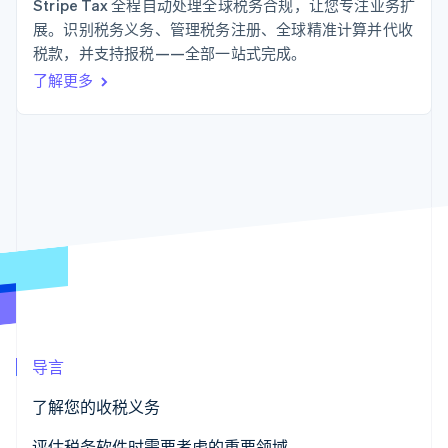
化
Stripe Sigma
Stripe Tax 全程自动处理全球税务合规，让您专注业务扩
产品路线图
SaaS
自定义报告
Link
展。识别税务义务、管理税务注册、全球精准计算并代收
Sessions 年度大会
加速结账
Data Pipeline
招聘
税款，并支持报税——全部一站式完成。
数据同步
资讯中心
资源
了解更多
Stripe Press
按行业
应用集成
AI 企业
代码示例
更多
创作者经济
开发者博客
联系
Product roadmap
游戏
API 状态
了解未来规划
酒店、旅游与休闲
联系销售
保险
Radar
成为合作伙伴
媒体与娱乐
欺诈防范
非营利组织
Atlas
专业服务
初创企业注册
公共部门
零售
Climate
碳移除
导言
生态系统
了解您的收税义务
合作伙伴
Stripe App Marketplace
Stripe Sessions 2026
评估税务软件时需要考虑的重要领域