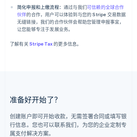
English
简化申报和上缴流程：
通过与我们
可信赖的全球合作
立陶宛
English
伙伴
的合作，用户可以体验到与您的 Stripe 交易数据
列支敦士登
无缝链接，我们的合作伙伴会帮助您管理申报事宜，
Deutsch
English
让您能够专注于发展业务。
卢森堡
Français
Deutsch
English
了解有关
Stripe Tax
的更多信息。
罗马尼亚
English
马尔他
English
马来西亚
English
简体中文
美国
English
Español
简体中文
墨西哥
准备好开始了？
Español
English
挪威
English
创建账户即可开始收款，无需签署合同或填写银
葡萄牙
行信息。您也可以联系我们，为您的企业定制专
Português
English
日本
属支付解决方案。