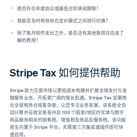
是否存在年度协议或最低合同承诺期限？
我能否及时有效地在定价模式之间进行切换？
除了每月软件支出之外，是否还有其他我现在应该了
解的费用？
阿联酋
English
Stripe Tax 如何提供帮助
爱尔兰
English
爱沙尼亚
English
Stripe 助力交易市场以更低成本构建并扩展全球支付与金
奥地利
融服务业务，开拓更广阔的增长机遇。Stripe Tax 显著简
Deutsch
English
化全球税务合规复杂度，让您专注业务发展。该系统全自
澳大利亚
动计算并征收全美各州及 100 个国家/地区的实体与数字
English
商品服务相关的销售税、增值税及商品及服务税。该功能
巴西
Português
English
原生内置于 Stripe 平台，无需第三方集成或插件即可快
保加利亚
速启用。