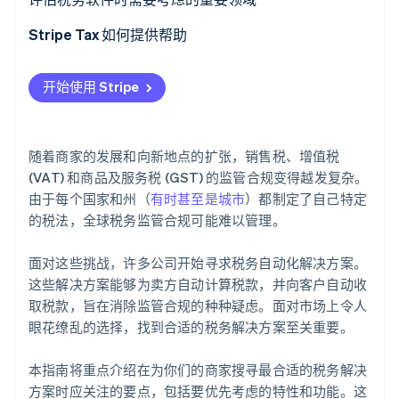
了解 Stripe 如何为 AI 构建经济基础设施。
立即观看
设置和实施
Stripe Tax 如何提供帮助
地区支持
开始使用 Stripe
准确、实时的税率
报税与缴税
随着商家的发展和向新地点的扩张，销售税、增值税
定价
(VAT) 和商品及服务税 (GST) 的监管合规变得越发复杂。
由于每个国家和州（
有时甚至是城市
）都制定了自己特定
的税法，全球税务监管合规可能难以管理。
面对这些挑战，许多公司开始寻求税务自动化解决方案。
这些解决方案能够为卖方自动计算税款，并向客户自动收
取税款，旨在消除监管合规的种种疑虑。面对市场上令人
眼花缭乱的选择，找到合适的税务解决方案至关重要。
本指南将重点介绍在为你们的商家搜寻最合适的税务解决
方案时应关注的要点，包括要优先考虑的特性和功能。这