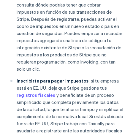
consulta dónde podrías tener que cobrar
impuestos en función de tus transacciones de
Stripe. Después de registrarte, puedes activar el
cobro de impuestos en un nuevo estado o país en
cuestión de segundos. Puedes empezar a recaudar
impuestos agregando una línea de código a tu
integración existente de Stripe o la recaudación de
impuestos a los productos de Stripe que no
Alemania
requieran programación, como Invoicing, con tan
Deutsch
English
Australia
solo un clic.
English
Austria
Inscribirte para pagar impuestos:
si tu empresa
Deutsch
English
está en EE. UU., deja que Stripe gestione tus
Bélgica
registros fiscales
y benefíciate de un proceso
Nederlands
Français
Deutsch
English
simplificado que completa previamente los datos
Brasil
de la solicitud, lo que te ahorra tiempo y simplifica el
Português
English
Bulgaria
cumplimiento de la normativa local. Si estás ubicado
English
fuera de EE. UU., Stripe trabaja con Taxually para
Canadá
ayudarte a registrarte ante las autoridades fiscales