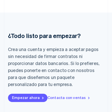
English
Svenska
Francia
Français
English
Gibraltar
English
Grecia
English
¿Todo listo para empezar?
Hungría
English
India
Crea una cuenta y empieza a aceptar pagos
English
Irlanda
sin necesidad de firmar contratos ni
English
proporcionar datos bancarios. Si lo prefieres,
Italia
puedes ponerte en contacto con nosotros
Italiano
English
para que diseñemos un paquete
Japón
日本語
English
personalizado para tu empresa.
Letonia
English
Liechtenstein
Empezar ahora
Contacta con ventas
Deutsch
English
Lituania