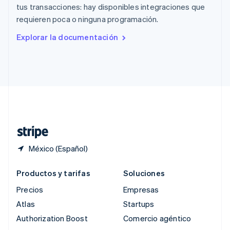
English
tus transacciones: hay disponibles integraciones que
República Checa
requieren poca o ninguna programación.
English
Rumania
Explorar la documentación
English
Singapur
English
简体中文
Suecia
Svenska
English
Suiza
Deutsch
Français
Italiano
English
Tailandia
ไทย
English
México (Español)
Productos y tarifas
Soluciones
Precios
Empresas
Atlas
Startups
Authorization Boost
Comercio agéntico