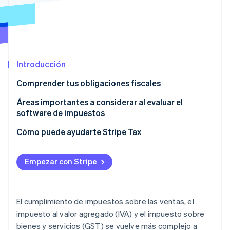
Ecosistema
Sesiones de Stripe 2026
Socios
Descubre cómo Stripe construye la infraestructura económi
Introducción
Stripe App Marketplace
Mirar ahora
Comprender tus obligaciones fiscales
Áreas importantes a considerar al evaluar el
software de impuestos
Configuración e implementación
Cómo puede ayudarte Stripe Tax
Soporte geográfico
Empezar con Stripe
Tasas de impuestos precisas y en tiempo real
Presentación y envío
El cumplimiento de impuestos sobre las ventas, el
Precios
impuesto al valor agregado (IVA) y el impuesto sobre
bienes y servicios (GST) se vuelve más complejo a