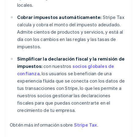
English
Français
locales.
China continental
简体中文
English
Cobrar impuestos automáticamente:
Stripe Tax
Chipre
calcula y cobra el monto del impuesto adeudado.
English
Croacia
Admite cientos de productos y servicios, y está al
English
Italiano
día con los cambios en las reglas y las tasas de
Dinamarca
impuestos.
English
Emiratos Árabes Unidos
Simplificar la declaración fiscal y la remisión de
English
impuestos:
con nuestros
socios globales de
Eslovaquia
confianza
, los usuarios se benefician de una
English
experiencia fluida que se conecta con los datos de
Eslovenia
tus transacciones con Stripe, lo que les permite a
English
Italiano
España
nuestros socios gestionar las declaraciones
Español
English
fiscales para que puedas concentrarte en el
Estados Unidos
crecimiento de tu empresa.
English
Español
简体中文
Estonia
Obtén más información sobre
Stripe Tax
.
English
Finlandia