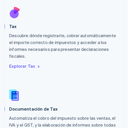
English
Luxemburgo
Français
Deutsch
English
Malasia
English
简体中文
Tax
Malta
English
Descubre dónde registrarte, cobrar automáticamente
México
el importe correcto de impuestos y acceder a los
Español
English
informes necesarios para presentar declaraciones
Noruega
fiscales.
English
Nueva Zelandia
Explorar Tax
English
Países Bajos
Nederlands
English
Polonia
English
Portugal
Português
English
Documentación de Tax
RAE de Hong Kong, China
English
简体中文
Automatiza el cobro del impuesto sobre las ventas, el
Reino Unido
IVA y el GST, y la elaboración de informes sobre todas