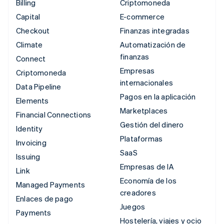
Billing
Criptomoneda
Capital
E-commerce
Checkout
Finanzas integradas
Climate
Automatización de
finanzas
Connect
Empresas
Criptomoneda
internacionales
Data Pipeline
Pagos en la aplicación
Elements
Marketplaces
Financial Connections
Gestión del dinero
Identity
Plataformas
Invoicing
SaaS
Issuing
Empresas de IA
Link
Economía de los
Managed Payments
creadores
Enlaces de pago
Juegos
Payments
Hostelería, viajes y ocio