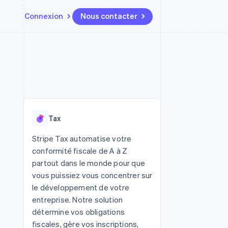
Connexion
Nous contacter
Ressources
Écosystème
Contact
t places de
Plus
Intégrations d'applications
Partenaires
Nous contacter
Product roadmap
ssions
Exemples de code
Stripe App Marketplace
Devenir partenaire
Découvrez ce qui vous attend
Blog des développeurs
r les
rs
État des API
Radar
Prévention de la fraude
Tax
Atlas
tif
Constitution d'une entreprise
Stripe Tax automatise votre
conformité fiscale de A à Z
Climate
Élimination du carbone
partout dans le monde pour que
vous puissiez vous concentrer sur
Identity
Vérification de l'identité
le développement de votre
entreprise. Notre solution
détermine vos obligations
fiscales, gère vos inscriptions,