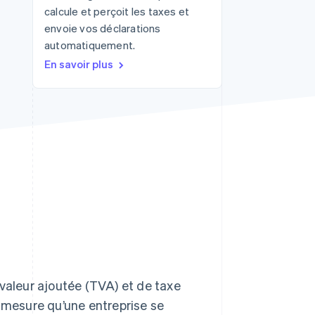
calcule et perçoit les taxes et
envoie vos déclarations
automatiquement.
Stripe Sessions 2026
Découvrez comment
En savoir plus
Stripe construit
l’infrastructure
économique pour l’IA.
Regarder
 valeur ajoutée (TVA) et de taxe
à mesure qu’une entreprise se