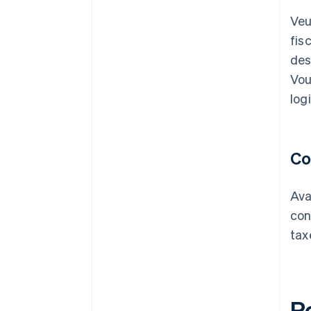
Veu
fis
des
Vou
log
Co
Ava
con
tax
P