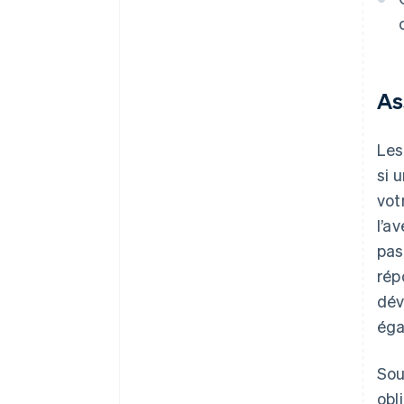
As
Les
si 
vot
l’a
pas
rép
dév
éga
Sou
obl