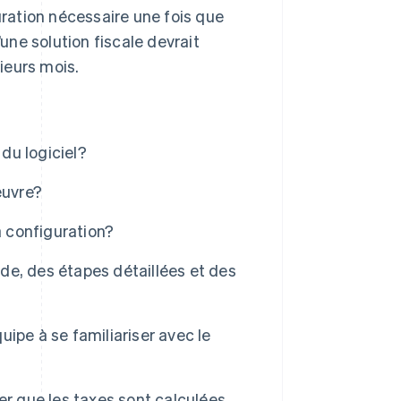
ration nécessaire une fois que
’une solution fiscale devrait
ieurs mois.
 du logiciel?
œuvre?
a configuration?
e, des étapes détaillées et des
ipe à se familiariser avec le
er que les taxes sont calculées