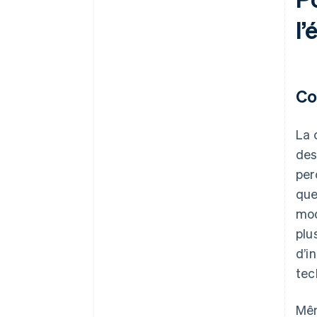
l’
Co
La 
des
per
que
mod
plu
d’i
tec
Mêm