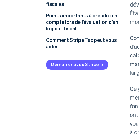
fiscales
dév
Éta
Points importants à prendre en
mon
compte lors de l’évaluation d’un
logiciel fiscal
Con
Configuration et mise en œuvre
Comment Stripe Tax peut vous
d’a
aider
Assistance géographique
cal
Des taux d’imposition précis et
mar
Démarrer avec Stripe
en temps réel
lar
Déclaration et versement
Ce 
Tarification
mei
fon
ont
vou
à c