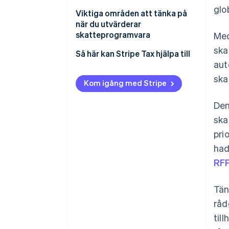
glo
Viktiga områden att tänka på
när du utvärderar
skatteprogramvara
Med
ska
Installation och implementering
Så här kan Stripe Tax hjälpa till
aut
Geografiskt stöd
ska
Kom igång med Stripe
Exakta skattesatser i realtid
Den
Deklaration och betalning
ska
Prissättning
pri
had
RFP
Tän
råd
til