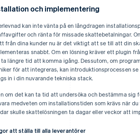
stallation och implementering
erlevnad kan inte vänta på en långdragen installations
affavgifter och ränta för missade skattebetalningar. O
tt från dina kunder nu är det viktigt att se till att din
lementeras snabbt. Om en lösning kräver ett plugin från
 ta längre tid att komma igång. Dessutom, om programv
niker för att integreras, kan introduktionsprocessen s
gs in i din nuvarande tekniska stack.
n om det kan ta tid att undersöka och bestämma sig för 
vara medveten om installationstiden som krävs när du väl
ldar skulle skattelösningen ta dagar eller veckor att i
gor att ställa till alla leverantörer