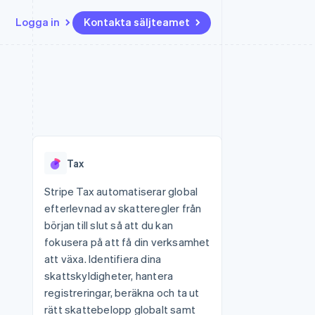
Logga in
Kontakta säljteamet
Resurser
Ecosystem
Kontakt
ch
Mer
er
Appintegrationer
Partner
Kontakta säljteamet
Product roadmap
Kodexempel
Stripe App Marketplace
Bli partner
Se vad som kommer härnäst
Utvecklarblogg
r plattformar
tid
API-status
Radar
 plattformar
Bedrägeribekämpning
nanstjänster
Tax
Atlas
tuella kort
Bolagsbildning för startups
Stripe Tax automatiserar global
efterlevnad av skatteregler från
Climate
Koldioxidinfångning
början till slut så att du kan
fokusera på att få din verksamhet
Identity
Identitetsverifiering online
att växa. Identifiera dina
skattskyldigheter, hantera
registreringar, beräkna och ta ut
rätt skattebelopp globalt samt