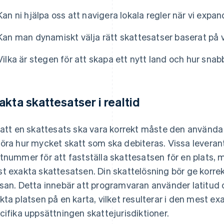
Kan ni hjälpa oss att navigera lokala regler när vi expa
Kan man dynamiskt välja rätt skattesatser baserat på v
Vilka är stegen för att skapa ett nytt land och hur sna
akta skattesatser i realtid
 att en skattesats ska vara korrekt måste den använda
öra hur mycket skatt som ska debiteras. Vissa leverantö
tnummer för att fastställa skattesatsen för en plats, m
t exakta skattesatsen. Din skattelösning bör ge korrekta
san. Detta innebär att programvaran använder latitud o
kta platsen på en karta, vilket resulterar i den mest e
cifika uppsättningen skattejurisdiktioner.