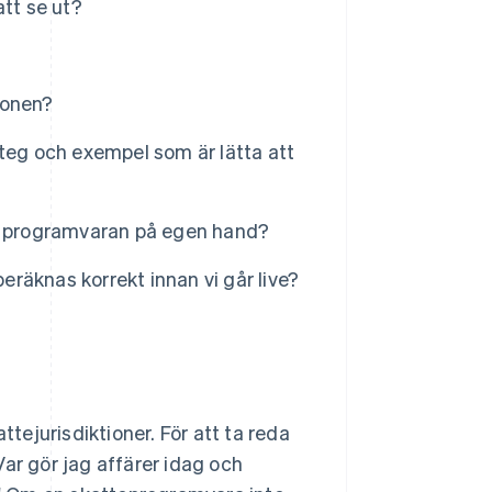
tt se ut?
tionen?
teg och exempel som är lätta att
 sig programvaran på egen hand?
beräknas korrekt innan vi går live?
ttejurisdiktioner. För att ta reda
ar gör jag affärer idag och