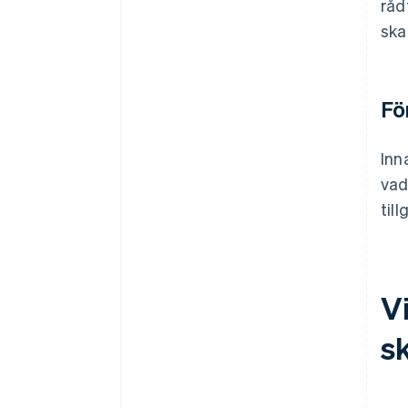
råd
ska
Fö
Inn
vad
til
V
s