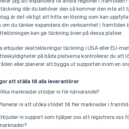
nerar jag att expandera till andra regioner i framtide
 täckning där du behöver den så kommer den inte att tjä
etag är det viktigt att hitta en lösning som kan uppfyll
 om du tänker expandera din verksamhet i framtiden 
ttelösningen kan ge täckning även på dessa platser.
a erbjuder skattelösningar täckning i USA
eller
EU-mark
tteskyldigheter på båda platserna kontrollerar du att l
åden eller planerar att bygga ut supporten inom en sna
gor att ställa till alla leverantörer
Vilka marknader stödjer ni för närvarande?
Planerar ni att utöka stödet till fler marknader i framti
Erbjuder ni support som hjälper oss att registrera oss fö
marknader?