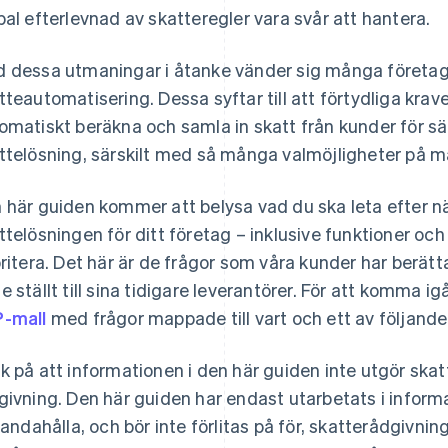
bal efterlevnad av skatteregler vara svår att hantera.
 dessa utmaningar i åtanke vänder sig många företag ti
tteautomatisering. Dessa syftar till att förtydliga kra
omatiskt beräkna och samla in skatt från kunder för sälja
ttelösning, särskilt med så många valmöjligheter på 
 här guiden kommer att belysa vad du ska leta efter nä
ttelösningen för ditt företag – inklusive funktioner och
oritera. Det här är de frågor som våra kunder har berätt
e ställt till sina tidigare leverantörer. För att komma 
-mall
med frågor mappade till vart och ett av följand
k på att informationen i den här guiden inte utgör skatt
givning. Den här guiden har endast utarbetats i inform
lhandahålla, och bör inte förlitas på för, skatterådgivning