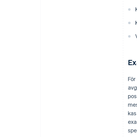
Ex
För
avg
pos
mes
kas
exa
spe