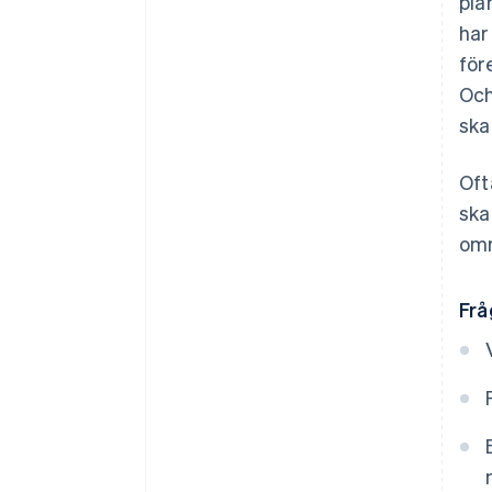
pla
har
för
Och
ska
Oft
ska
omr
Frå