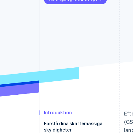
Accelererad kassaprocess
Financial Connections
Länkade finanskontodata
Introduktion
Eft
(GS
Förstå dina skattemässiga
skyldigheter
lan