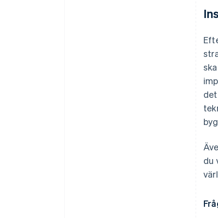
In
Eft
str
ska
imp
det
tek
byg
Äve
du 
vär
Frå