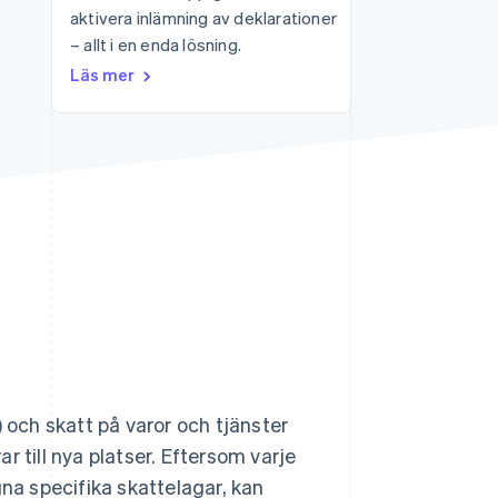
aktivera inlämning av deklarationer
– allt i en enda lösning.
Stripe Sessions 2026
Läs mer
Se hur Stripe bygger den
ekonomiska
infrastrukturen för AI.
Titta nu
och skatt på varor och tjänster
 till nya platser. Eftersom varje
gna specifika skattelagar, kan