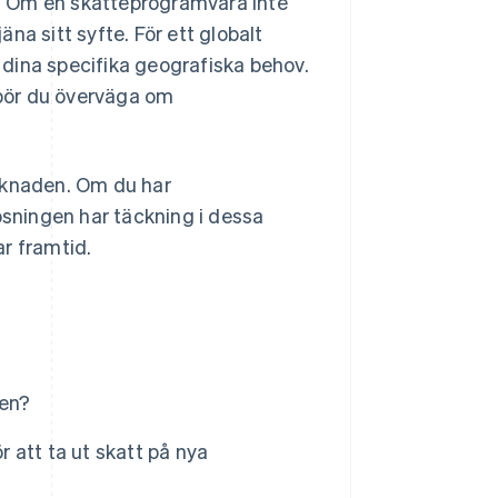
n?" Om en skatteprogramvara inte
na sitt syfte. För ett globalt
a dina specifika geografiska behov.
bör du överväga om
naden. Om du har
ösningen har täckning i dessa
r framtid.
den?
r att ta ut skatt på nya