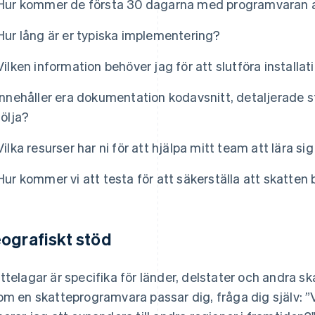
Hur kommer de första 30 dagarna med programvaran a
Hur lång är er typiska implementering?
Vilken information behöver jag för att slutföra installa
Innehåller era dokumentation kodavsnitt, detaljerade s
följa?
Vilka resurser har ni för att hjälpa mitt team att lära
Hur kommer vi att testa för att säkerställa att skatten 
ografiskt stöd
ttelagar är specifika för länder, delstater och andra ska
om en skatteprogramvara passar dig, fråga dig själv: ”V