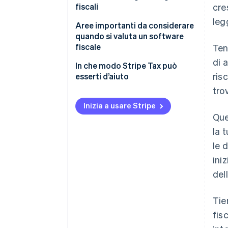
fiscali
cre
leg
Aree importanti da considerare
quando si valuta un software
fiscale
Ten
di 
Configurazione e
In che modo Stripe Tax può
ris
implementazione
esserti d’aiuto
tro
Supporto geografico
Inizia a usare Stripe
Aliquote fiscali accurate, in
Que
tempo reale
la 
Dichiarazione e rimessa
le 
ini
Tariffe
del
Tie
fis