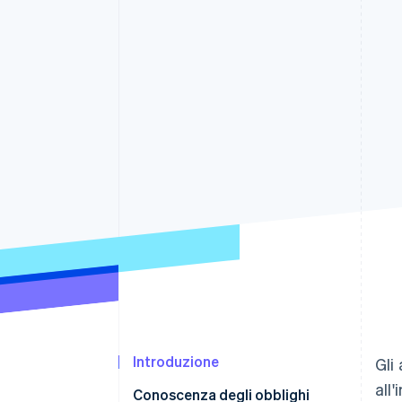
Link
Pagamento accelerato
Financial Connections
Conti finanziari collegati
Introduzione
Gli
all
Conoscenza degli obblighi