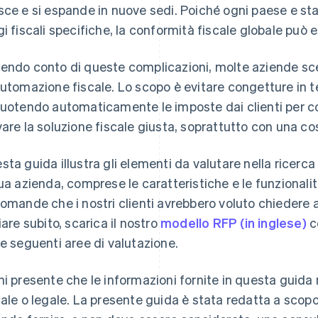
sce e si espande in nuove sedi. Poiché ogni paese e sta
gi fiscali specifiche, la conformità fiscale globale può e
endo conto di queste complicazioni, molte aziende sc
automazione fiscale. Lo scopo è evitare congetture in 
cuotendo automaticamente le imposte dai clienti per c
vare la soluzione fiscale giusta, soprattutto con una co
sta guida illustra gli elementi da valutare nella ricerca
tua azienda, comprese le caratteristiche e le funzionalit
domande che i nostri clienti avrebbero voluto chiedere ai
ziare subito, scarica il nostro
modello RFP (in inglese)
c
le seguenti aree di valutazione.
ni presente che le informazioni fornite in questa guid
cale o legale. La presente guida è stata redatta a sco