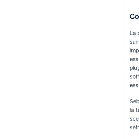
Co
La 
san
imp
ess
plu
sof
ess
Seb
la 
sce
set