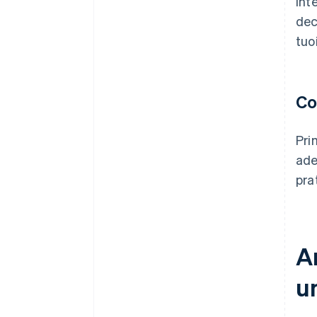
int
dec
tuoi
Co
Pri
ade
pra
A
un