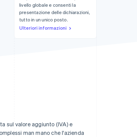
livello globale e consenti la
presentazione delle dichiarazioni,
tutto in un unico posto.
Stripe Sessions 2026
Scopri come Stripe sta
Ulteriori informazioni
costruendo
l'infrastruttura
economica per l'IA.
Guarda ora
sta sul valore aggiunto (IVA) e
 complessi man mano che l'azienda