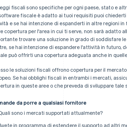
leggi fiscali sono specifiche per ogni paese, stato e altre
software fiscale è adatto ai tuoi requisiti puoi chiedert
ività e se hai intenzione di espanderti in altre regioni i
re copertura per l'area in cui ti serve, non sarà adatto a
ortante trovare una soluzione in grado di soddisfare l
ltre, se hai intenzione di espandere l'attività in futuro, 
cale può offrirti una copertura adeguata anche in quelle
sso le soluzioni fiscali offrono copertura per il mercat
opeo. Se hai obblighi fiscali in entrambi i mercati, assi
ertura in queste aree o che preveda di sviluppare tale 
ande da porre a qualsiasi fornitore
Quali sono i mercati supportati attualmente?
Avete in programma di estendere il supporto ad altri me