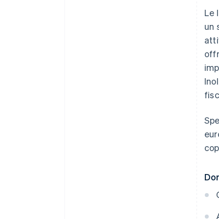
Le 
un 
att
off
imp
Ino
fis
Spe
eur
cop
Dom