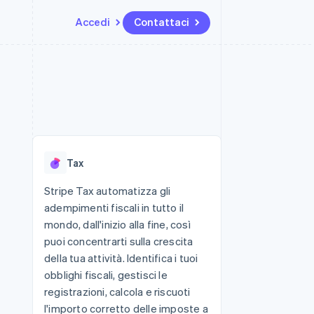
Accedi
Contattaci
Risorse
Ecosistema
Recapiti
me e marketplace
Altro
Integrazioni app
Partner
Contattaci
Product roadmap
ns
Esempi di codice
Stripe App Marketplace
Diventa nostro partner
Scopri cosa ti aspetta
 piattaforme
Blog per sviluppatori
 platforms
ibero
Stato dell'API
Radar
ari integrati
Prevenzione delle frodi
Tax
 fisiche
Atlas
Costituzione di start-up
Stripe Tax automatizza gli
adempimenti fiscali in tutto il
Climate
Rimozione del carbonio
mondo, dall'inizio alla fine, così
puoi concentrarti sulla crescita
Identity
Verifica online dell'identità
della tua attività. Identifica i tuoi
obblighi fiscali, gestisci le
registrazioni, calcola e riscuoti
l'importo corretto delle imposte a