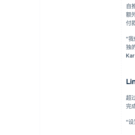
自推
额外
付款
“
独
Ka
L
超过
完
“设