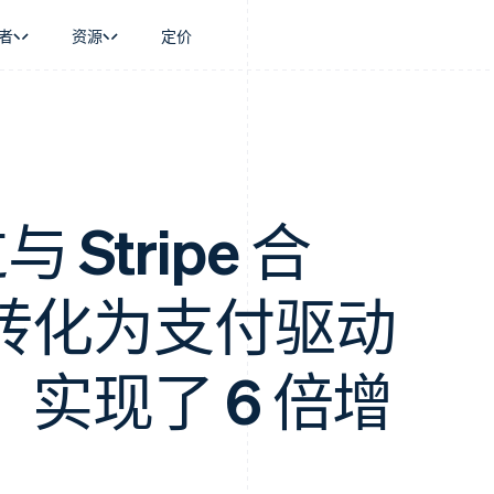
者
资源
定价
景
指南
按行业
公司
资金管理
平台和交易市
商务
持
接受线上付款
AI 企业
产品路线图
Global Payouts
Connect
币
持方案
实施预置结账流程
创作者经济
Sessions 年度大会
向第三方打款
平台支付
务
务
构建平台或交易市场
游戏
招聘
金融
管理订阅
酒店、旅游与休闲
资讯中心
与 Stripe 合
动化
提供按用量计费
保险
Stripe Press
企业
发行稳定币支持的支付卡
媒体与娱乐
支付
通过智能体配置和管理服务
非营利组织
转化为支付驱动
场
专业服务
理
公共部门
零售
化
实现了 6 倍增
on