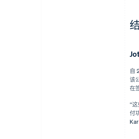
J
自 
该
在
“
付
Ka