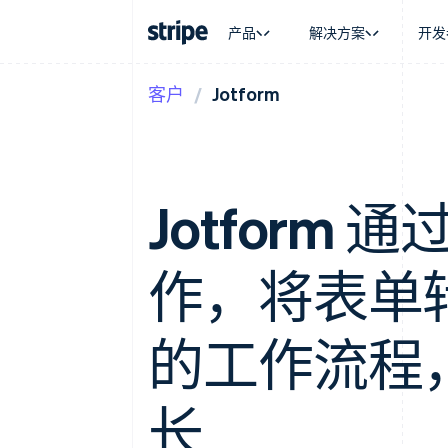
产品
解决方案
开发
客户
Jotform
按企业阶段
文档
学习
按应用场
支持
支付
营收
大型企业
Stripe 文档
博客
智能体
获取支
Payments
Billing
初创企业
API 参考文档
客户案例
加密货
托管支
在线支付
经常性收入
库与 SDK
指南
电子商
专业服
Payment links
Metronome
Stripe Apps
嵌入式
Jotform 通过
无代码支付
按用量计费
财务自
Checkout
Subscriptions
全球化
预构建支付界面
订阅管理
应用内
Elements
Invoicing
作，将表单
交易市
灵活的 UI 组件
一次性或定期账单
资金管
Payment methods
Tax
平台
接入 125+ 种支付方式
销售税和增值税自动
SaaS
Authorization Boost
的工作流程，
Revenue Recogniti
支付成功率优化
会计自动化
Link
Stripe Sigma
加速结账
自定义报告
长
Data Pipeline
数据同步