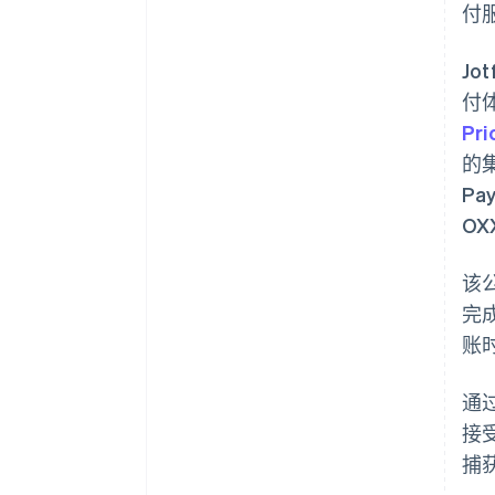
付
Jo
付
Pri
的集
Pa
OX
该
完
账
通
接
捕