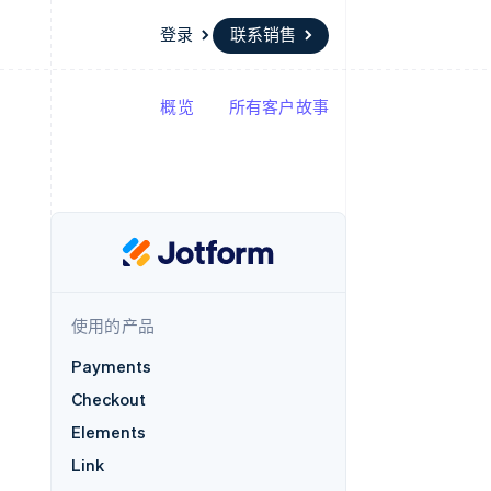
登录
联系销售
概览
所有客户故事
资源
生态系统
联系
场
更多
应用集成
合作伙伴
联系销售
Product roadmap
代码示例
Stripe App Marketplace
成为合作伙伴
了解未来规划
开发者博客
API 状态
Radar
欺诈防范
Atlas
初创企业注册
使用的产品
Climate
碳移除
Payments
Checkout
Elements
Link