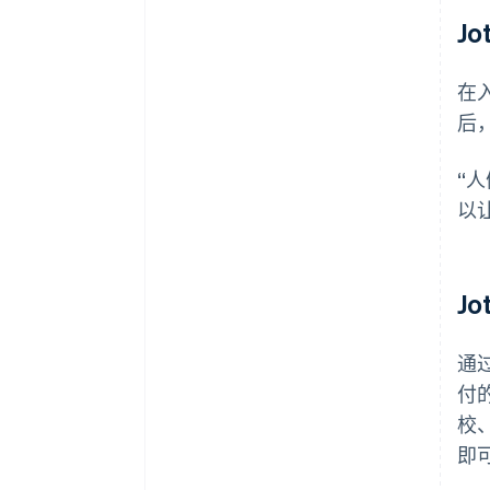
J
在入
后
“
以让
J
通过
付
校
即