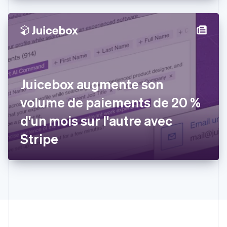
English
États-Unis
English
Español
简体中文
Finlande
English
Svenska
France
Français
English
Gibraltar
Juicebox augmente son
English
Grèce
volume de paiements de 20 %
English
Hongrie
d'un mois sur l'autre avec
English
Inde
Stripe
English
Irlande
English
Italie
Italiano
English
Japon
日本語
English
Lettonie