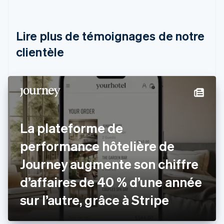
Deutsch
English
Belgique
Nederlands
Français
Deutsch
English
Brésil
Lire plus de témoignages de notre
Português
English
clientèle
Bulgarie
English
Canada
English
Français
Chine continentale
简体中文
English
Chypre
English
La plateforme de
Croatie
English
Italiano
performance hôtelière de
Danemark
Journey augmente son chiffre
English
Émirats arabes unis
d’affaires de 40 % d’une année
English
Espagne
sur l’autre, grâce à Stripe
Español
English
Estonie