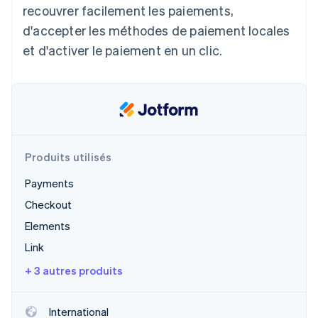
recouvrer facilement les paiements,
Découvrez les prochaines évolutions
Commerce en ligne
d'accepter les méthodes de paiement locales
Radar
Prévention de la fraude
et d'activer le paiement en un clic.
Écosystème
Atlas
Constitution de start-up
Partenaires
Climate
Stripe App Marketplace
Élimination du carbone
Identity
Vérification de l'identité
Produits utilisés
Payments
Checkout
Elements
Stripe Sessions 2026
Découvrez comment Stripe construit l’infrastructure écono
Link
Regarder la vidéo
+ 3 autres produits
International