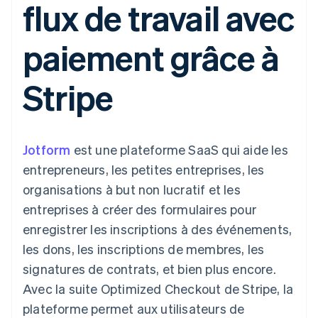
flux de travail avec
UI flexibles
Recognition
l’application
Gérer des
Moyens de
Comptabilité
Entreprise
Marketplaces
abonnements
paiement
automatisée
Gestion financière
Proposer une
paiement grâce à
Accès à plus
Stripe Sigma
Roadmap produit
Plateformes
facturation à l'usage
de 125
Rapports
Sessions : conférence
SaaS
Émettre des cartes
Terminal
personnalisés
annuelle
bancaires adossées à
Stripe
Paiements en
Data Pipeline
Carrières
des stablecoins
personne
Synchronisation
Communiqués de
Fournir et gérer des
Authorization
des données
presse
services avec des
Par secteur
Boost
Stripe Press
agents
Acceptation
Jotform
optimisée
est une plateforme SaaS qui aide les
Entreprises d'IA
Link
Économie des
entrepreneurs, les petites entreprises, les
Paiements
créateurs
Contact
Ressources
Jeux
organisations à but non lucratif et les
accélérés
Hôtellerie, voyages et
Financial
Contacter notre équipe
entreprises à créer des formulaires pour
loisirs
Intégrations
Connections
Assurance
d'applications
Comptes
enregistrer les inscriptions à des événements,
Devenir partenaire
Médias et
Exemples de code
financiers
les dons, les inscriptions de membres, les
divertissements
Blog des développeurs
associés
Organisations à but
signatures de contrats, et bien plus encore.
non lucratif
État de l'API
Avec la suite Optimized Checkout de Stripe, la
Services aux
Plus
entreprises
plateforme permet aux utilisateurs de
Product roadmap
Secteur public