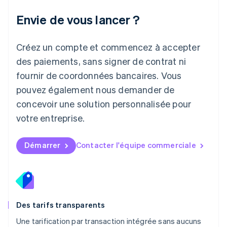
English
Liechtenstein
Envie de vous lancer ?
Deutsch
English
Lituanie
English
Créez un compte et commencez à accepter
Luxembourg
des paiements, sans signer de contrat ni
Français
Deutsch
English
Malaisie
fournir de coordonnées bancaires. Vous
English
简体中文
pouvez également nous demander de
Malte
concevoir une solution personnalisée pour
English
Mexique
votre entreprise.
Español
English
Norvège
English
Démarrer
Contacter l'équipe commerciale
Nouvelle-Zélande
English
Pays-Bas
Nederlands
English
Pologne
English
Des tarifs transparents
Portugal
Une tarification par transaction intégrée sans aucuns
Português
English