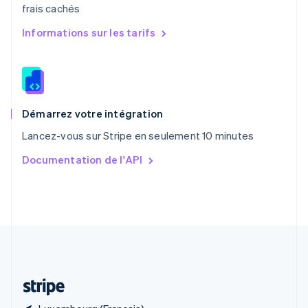
frais cachés
R.A.S. de Hong Kong, Chine
English
简体中文
Informations sur les tarifs
République tchèque
English
Roumanie
English
Royaume-Uni
English
Démarrez votre intégration
Singapour
Lancez-vous sur Stripe en seulement 10 minutes
English
简体中文
Slovaquie
Documentation de l'API
English
Slovénie
English
Italiano
Suède
Svenska
English
Suisse
Deutsch
Français
Italiano
English
Thaïlande
ไทย
English