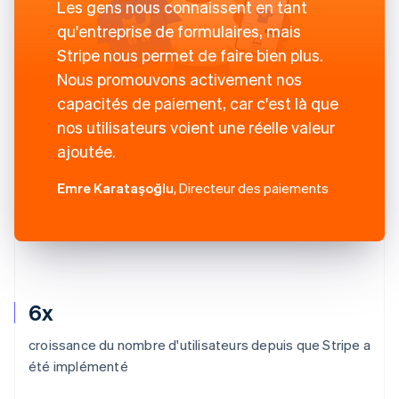
Les gens nous connaissent en tant
qu'entreprise de formulaires, mais
Stripe nous permet de faire bien plus.
Nous promouvons activement nos
capacités de paiement, car c'est là que
nos utilisateurs voient une réelle valeur
ajoutée.
Emre Karataşoğlu
, Directeur des paiements
6x
croissance du nombre d'utilisateurs depuis que Stripe a
été implémenté