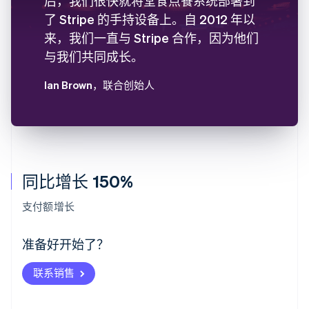
后，我们很快就将堂食点餐系统部署到
了 Stripe 的手持设备上。自 2012 年以
来，我们一直与 Stripe 合作，因为他们
与我们共同成长。
Ian Brown
，联合创始人
同比增长 150%
阿联酋
English
支付额增长
爱尔兰
English
爱沙尼亚
准备好开始了？
English
奥地利
联系销售
Deutsch
English
澳大利亚
English