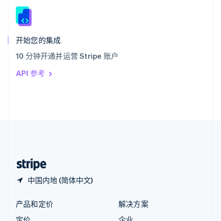
新西兰
English
匈牙利
English
开始您的集成
意大利
10 分钟开通并运营 Stripe 账户
Italiano
English
印度
API 参考
English
英国
English
直布罗陀
English
中国内地
简体中文
English
中国香港特别行政区
English
简体中文
中国内地 (简体中文)
产品和定价
解决方案
定价
企业