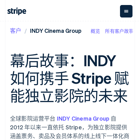
客户
INDY Cinema Group
概览
所有客户故事
按企业阶段
文档
学习
支付
营收
资金管
平台
理
易市
大型企业
Stripe 文档
博客
Payments
Billing
初创企业
API 参考文档
客户案例
幕后故事：INDY
在线支付
经常性收入
Global
Conn
库与 SDK
指南
Payment links
Metronome
Payouts
Stripe Apps
按用量计费
平台
如何携手 Stripe 赋
无代码支付
Subscriptions
向第三
按应用场景
Checkout
方打款
支持
预构建支付界
订阅管理
指南
智能体商务
能独立影院的未来
面
Invoicing
加密货币
获取支持
一次性或定期
Elements
电子商务
接受线上付款
托管支持方案
灵活的 UI 组件
账单
嵌入式金融
实施预置结账流程
专业服务
支付方式
Tax
财务自动化
构建平台或交易市场
支持 125 种以
销售税和增值
全球化企业
管理订阅
全球影院运营平台
INDY Cinema Group
自
上
税自动化
应用内支付
提供按用量计费
Authorization
Revenue
2012 年以来一直依托 Stripe，为独立影院提供
交易市场
发行稳定币支持的支付卡
Boost
Recognition
公司
资金管理
通过智能体配置和管理服
涵盖票务、卖品及会员体系的线上线下一体化商
支付成功率优
会计自动化
平台
务