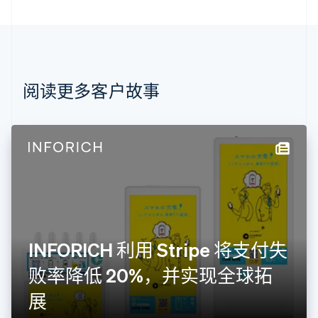
巴西
Português
English
保加利亚
English
比利时
Nederlands
Français
Deutsch
English
阅读更多客户故事
波兰
English
丹麦
English
德国
Deutsch
English
法国
Français
English
芬兰
English
Svenska
INFORICH 利用 Stripe 将支付失
荷兰
Nederlands
English
败率降低 20%，并实现全球拓
加拿大
English
Français
展
捷克
English