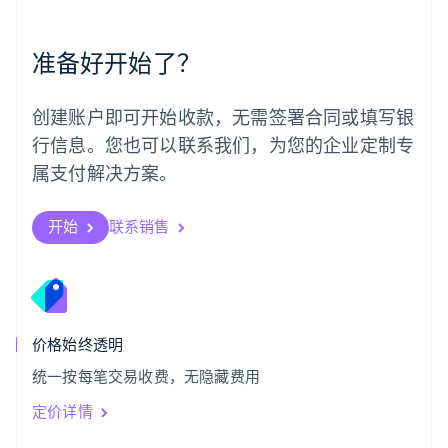
葡萄牙
Português
English
准备好开始了？
日本
日本語
English
瑞典
创建账户即可开始收款，无需签署合同或填写银
Svenska
English
瑞士
行信息。您也可以联系我们，为您的企业定制专
Deutsch
Français
Italiano
English
属支付解决方案。
塞浦路斯
English
斯洛伐克
开始
联系销售
English
斯洛文尼亚
English
Italiano
泰国
ไทย
English
希腊
价格始终透明
English
统一按每笔交易收费，无隐藏费用
西班牙
Español
English
定价详情
新加坡
English
简体中文