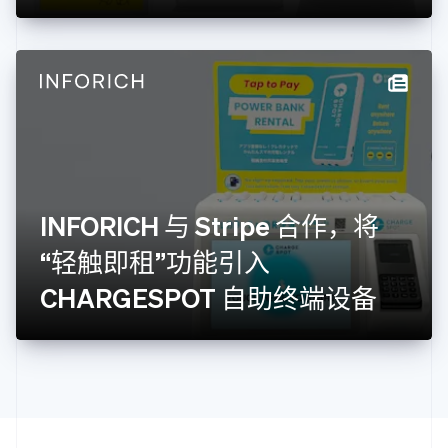
克罗地亚
English
Italiano
拉脱维亚
English
立陶宛
English
列支敦士登
Deutsch
English
卢森堡
Français
Deutsch
English
罗马尼亚
INFORICH 与 Stripe 合作，将
English
“轻触即租”功能引入
马尔他
English
CHARGESPOT 自助终端设备
马来西亚
English
简体中文
美国
English
Español
简体中文
墨西哥
Español
English
挪威
English