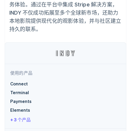
化
Stripe Sigma
产品路线图
务体验。通过在平台中集成 Stripe 解决方案，
SaaS
自定义报告
Link
Sessions 年度大会
INDY 不仅成功拓展至多个全球新市场，还助力
加速结账
Data Pipeline
招聘
数据同步
资讯中心
本地影院提供现代化的观影体验，并与社区建立
资源
Stripe Press
持久的联系。
按行业
应用集成
AI 企业
代码示例
更多
创作者经济
开发者博客
联系
Product roadmap
游戏
API 状态
了解未来规划
酒店、旅游与休闲
联系销售
保险
Radar
成为合作伙伴
媒体与娱乐
欺诈防范
非营利组织
使用的产品
Atlas
专业服务
初创企业注册
公共部门
Connect
零售
Climate
Terminal
碳移除
Payments
生态系统
Elements
+ 3 个产品
合作伙伴
Stripe App Marketplace
Stripe Sessions 2026