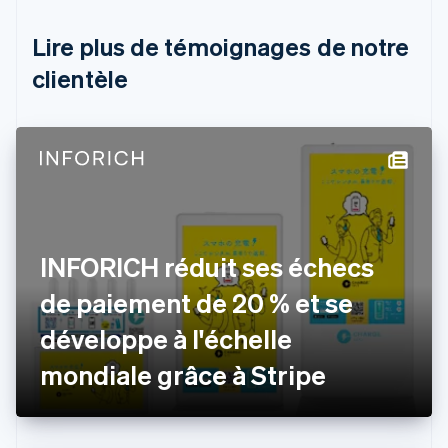
Nederlands
Français
Deutsch
English
Brésil
Lire plus de témoignages de notre
Português
English
clientèle
Bulgarie
English
Canada
English
Français
Chine continentale
简体中文
English
Chypre
English
Croatie
English
Italiano
INFORICH réduit ses échecs
Danemark
de paiement de 20 % et se
English
Émirats arabes unis
développe à l'échelle
English
Espagne
mondiale grâce à Stripe
Español
English
Estonie
English
États-Unis