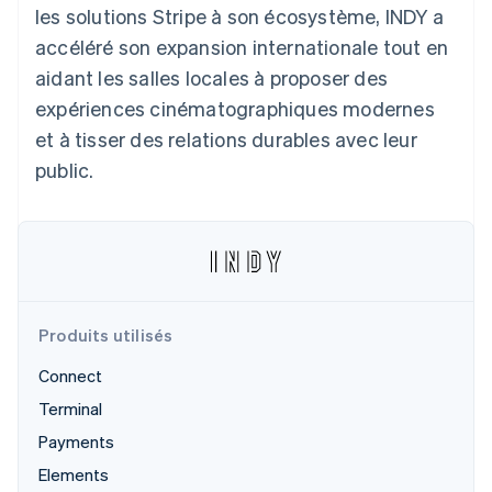
les solutions Stripe à son écosystème, INDY a
Découvrez les prochaines évolutions
Commerce en ligne
accéléré son expansion internationale tout en
Radar
Prévention de la fraude
aidant les salles locales à proposer des
Écosystème
Atlas
expériences cinématographiques modernes
Constitution de start-up
et à tisser des relations durables avec leur
Partenaires
Climate
Stripe App Marketplace
public.
Élimination du carbone
Identity
Vérification de l'identité
Produits utilisés
Stripe Sessions 2026
Connect
Découvrez comment Stripe construit l’infrastructure écono
Regarder la vidéo
Terminal
Payments
Elements