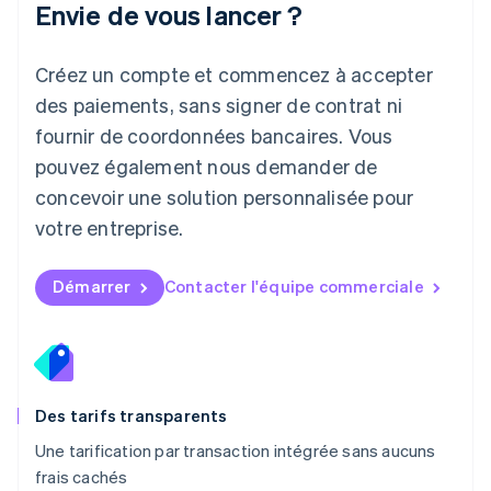
Envie de vous lancer ?
Deutsch
English
Lituanie
English
Créez un compte et commencez à accepter
Luxembourg
des paiements, sans signer de contrat ni
Français
Deutsch
English
Malaisie
fournir de coordonnées bancaires. Vous
English
简体中文
pouvez également nous demander de
Malte
concevoir une solution personnalisée pour
English
Mexique
votre entreprise.
Español
English
Norvège
English
Démarrer
Contacter l'équipe commerciale
Nouvelle-Zélande
English
Pays-Bas
Nederlands
English
Pologne
English
Des tarifs transparents
Portugal
Une tarification par transaction intégrée sans aucuns
Português
English
frais cachés
R.A.S. de Hong Kong, Chine