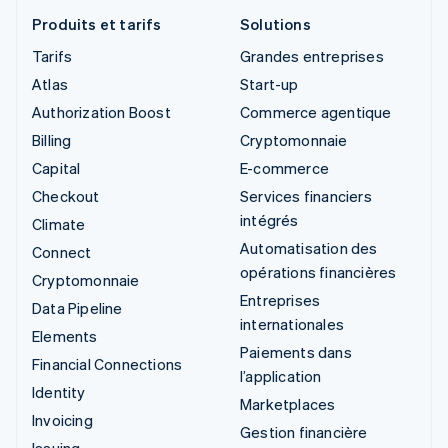
Produits et tarifs
Solutions
Tarifs
Grandes entreprises
Atlas
Start-up
Authorization Boost
Commerce agentique
Billing
Cryptomonnaie
Capital
E-commerce
Checkout
Services financiers
intégrés
Climate
Automatisation des
Connect
opérations financières
Cryptomonnaie
Entreprises
Data Pipeline
internationales
Elements
Paiements dans
Financial Connections
l’application
Identity
Marketplaces
Invoicing
Gestion financière