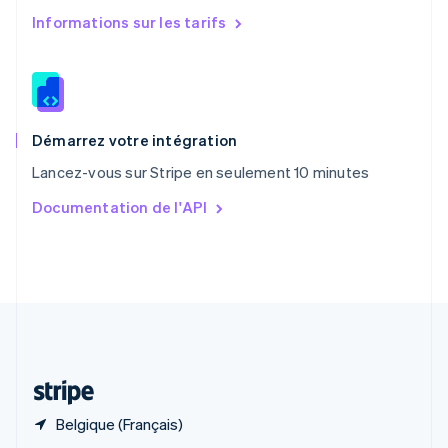
English
简体中文
Informations sur les tarifs
République tchèque
English
Roumanie
English
Royaume-Uni
English
Démarrez votre intégration
Singapour
Lancez-vous sur Stripe en seulement 10 minutes
English
简体中文
Slovaquie
Documentation de l'API
English
Slovénie
English
Italiano
Suède
Svenska
English
Suisse
Deutsch
Français
Italiano
English
Thaïlande
ไทย
English
Belgique (Français)