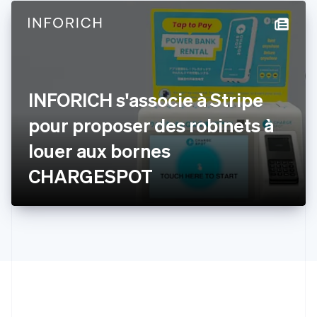
English
Español
简体中文
Finlande
English
Svenska
France
Français
English
Gibraltar
INFORICH s'associe à Stripe
English
Grèce
pour proposer des robinets à
English
Hongrie
louer aux bornes
English
Inde
CHARGESPOT
English
Irlande
English
Italie
Italiano
English
Japon
日本語
English
Lettonie
English
Liechtenstein