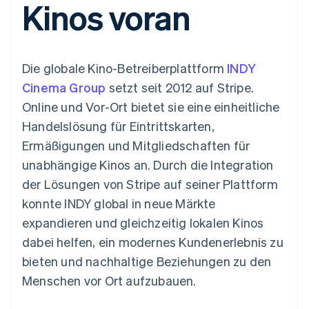
Kinos voran
Data Pipeline
Geldmanagement
Marktplatz auf
Zugriff auf mehr als
Datensynchronisierung
Produkt-Roadmap
Plattformen
Grundlagen der
125
Stripe Sessions
SaaS
Abonnementverwaltung
Terminal
Karriere
Zahlungen vor Ort
Newsroom
So setzen Sie
Die globale Kino-Betreiberplattform
INDY
Authorization
Stripe Press
nutzungsbasierte
Boost
Abrechnung um
Cinema Group
setzt seit 2012 auf Stripe.
Nach Branche
Optimierung der
Stablecoin-gestützte
Online und Vor-Ort bietet sie eine einheitliche
Autorisierungsraten
Karten ausgeben: So
Link
KI-Unternehmen
Kontakt
geht´s
Handelslösung für Eintrittskarten,
Beschleunigter
Creator Economy
Bereitstellung und
Ermäßigungen und Mitgliedschaften für
Bezahlvorgang
Gaming
Verwaltung von
Sales-Team
Financial
Bewirtung, Reisen und
Diensten mit Agenten
kontaktieren
unabhängige Kinos an. Durch die Integration
Connections
Freizeit
Partner werden
Verbundene
Versicherungen
der Lösungen von Stripe auf seiner Plattform
Medien und
Finanzdaten
konnte INDY global in neue Märkte
Unterhaltung
Ressourcen
Gemeinnützige
expandieren und gleichzeitig lokalen Kinos
Organisationen
dabei helfen, ein modernes Kundenerlebnis zu
Fachdienstleistungen
App-Integrationen
Mehr
Öffentlicher Sektor
Code-Beispiele
bieten und nachhaltige Beziehungen zu den
Product roadmap
Einzelhandel
Entwickler-Blog
Menschen vor Ort aufzubauen.
Ausblick
API-Status
Radar