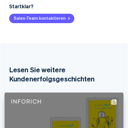
Startklar?
Australien
English
Belgien
Sales-Team kontaktieren
Nederlands
Français
Deutsch
English
Brasilien
Português
English
Bulgarien
English
Dänemark
English
Deutschland
Lesen Sie weitere
Deutsch
English
Estland
Kundenerfolgsgeschichten
English
Festlandchina
简体中文
English
Finnland
English
Svenska
Frankreich
Français
English
Gibraltar
English