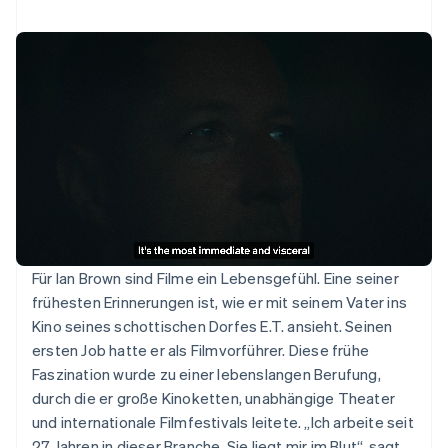
Für Ian Brown sind Filme ein Lebensgefühl. Eine seiner
frühesten Erinnerungen ist, wie er mit seinem Vater ins
Kino seines schottischen Dorfes E.T. ansieht. Seinen
ersten Job hatte er als Filmvorführer. Diese frühe
Faszination wurde zu einer lebenslangen Berufung,
durch die er große Kinoketten, unabhängige Theater
und internationale Filmfestivals leitete. „Ich arbeite seit
27 Jahren in dieser Branche. Sie liegt mir im Blut“, sagt