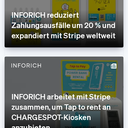
Griechenland
English
INFORICH reduziert
Indien
Zahlungsausfälle um 20 % und
English
Irland
expandiert mit Stripe weltweit
English
Italien
Italiano
English
Japan
日本語
English
Kanada
English
Français
Kroatien
English
Italiano
Lettland
English
INFORICH arbeitet mit Stripe
Liechtenstein
Deutsch
English
zusammen, um Tap to rent an
Litauen
CHARGESPOT-Kiosken
English
Luxemburg
anzubieten
Français
Deutsch
English