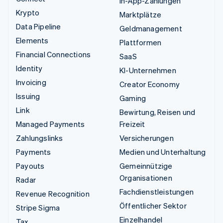
In-App-Zahlungen
Krypto
Marktplätze
Data Pipeline
Geldmanagement
Elements
Plattformen
Financial Connections
SaaS
Identity
KI-Unternehmen
Invoicing
Creator Economy
Issuing
Gaming
Link
Bewirtung, Reisen und
Managed Payments
Freizeit
Zahlungslinks
Versicherungen
Payments
Medien und Unterhaltung
Payouts
Gemeinnützige
Organisationen
Radar
Fachdienstleistungen
Revenue Recognition
Öffentlicher Sektor
Stripe Sigma
Einzelhandel
Tax