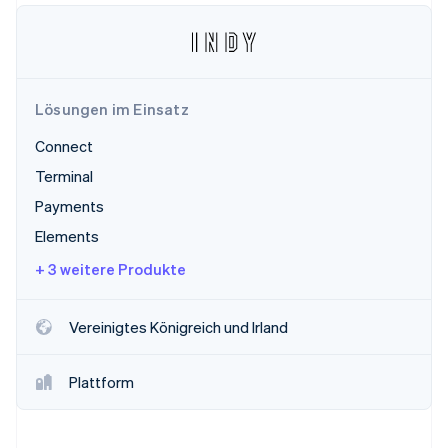
Betrugsprävention
Ecosystem
Atlas
Start-up-Gründung
Partner
Stripe App-Marktplatz
Climate
CO₂-Entnahme
Lösungen im Einsatz
Identity
Connect
Online-Identitätsprüfung
Terminal
Payments
Elements
+ 3 weitere Produkte
Stripe-Sessions 2026
Erfahren Sie, wie Stripe Lösungen für die Wirts
Jetzt ansehen
Vereinigtes Königreich und Irland
Plattform