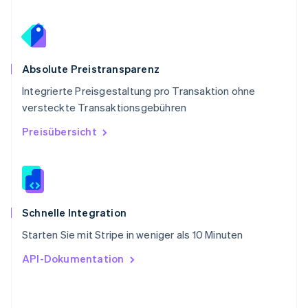
Schweiz
Deutsch
Français
Italiano
English
Singapur
English
简体中文
Slowakei
Absolute Preistransparenz
English
Integrierte Preisgestaltung pro Transaktion ohne
Slowenien
versteckte Transaktionsgebühren
English
Italiano
Sonderverwaltungsregion Hongkong,
Preisübersicht
China
English
简体中文
Spanien
Español
English
Thailand
ไทย
English
Schnelle Integration
Tschechische Republik
Starten Sie mit Stripe in weniger als 10 Minuten
English
Ungarn
API-Dokumentation
English
Vereinigte Arabische Emirate
English
Vereinigte Staaten