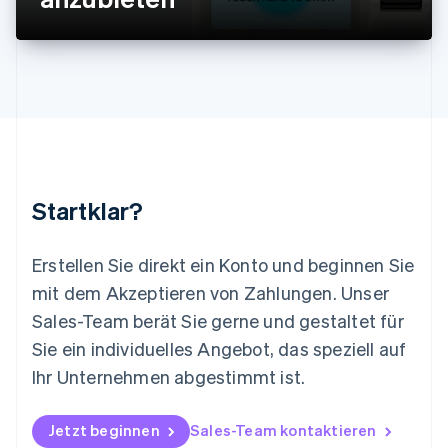
Malaysia
English
简体中文
Malta
English
Mexiko
Español
English
Neuseeland
English
Niederlande
Nederlands
English
Startklar?
Norwegen
English
Österreich
Erstellen Sie direkt ein Konto und beginnen Sie
Deutsch
English
mit dem Akzeptieren von Zahlungen. Unser
Polen
Sales-Team berät Sie gerne und gestaltet für
English
Portugal
Sie ein individuelles Angebot, das speziell auf
Português
English
Ihr Unternehmen abgestimmt ist.
Rumänien
English
Schweden
Jetzt beginnen
Sales-Team kontaktieren
Svenska
English