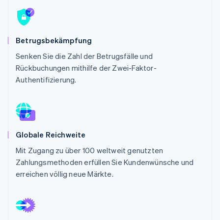
Betrugsprävention
Ecosystem
Atlas
Start-up-Gründung
Partner
Stripe App-Marktplatz
Betrugsbekämpfung
Climate
CO₂-Entnahme
Senken Sie die Zahl der Betrugsfälle und
Identity
Rückbuchungen mithilfe der Zwei-Faktor-
Online-Identitätsprüfung
Authentifizierung.
Stripe-Sessions 2026
Globale Reichweite
Erfahren Sie, wie Stripe Lösungen für die Wirts
Mit Zugang zu über 100 weltweit genutzten
Jetzt ansehen
Zahlungsmethoden erfüllen Sie Kundenwünsche und
erreichen völlig neue Märkte.