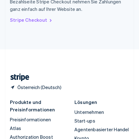
Bezahlseite Stripe Checkout nehmen Sie Zahlungen
Tschechische Republik
ganz einfach auf Ihrer Website an.
English
Ungarn
Stripe Checkout
English
Vereinigte Arabische Emirate
English
Vereinigte Staaten
English
Español
简体中文
Vereinigtes Königreich
English
Zypern
English
Österreich (Deutsch)
Produkte und
Lösungen
Preisinformationen
Unternehmen
Preisinformationen
Start-ups
Atlas
Agentenbasierter Handel
Authorization Boost
Krypto