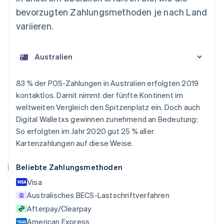
bevorzugten Zahlungsmethoden je nach Land
variieren.
Australien
83 % der POS-Zahlungen in Australien erfolgten 2019
English
kontaktlos. Damit nimmt der fünfte Kontinent im
Belgien
weltweiten Vergleich den Spitzenplatz ein. Doch auch
Nederlands
Français
Deutsch
English
Brasilien
Digital Walletxs gewinnen zunehmend an Bedeutung:
Português
English
So erfolgten im Jahr 2020 gut 25 % aller
Bulgarien
Kartenzahlungen auf diese Weise.
English
Dänemark
Beliebte Zahlungsmethoden
English
Deutschland
Visa
Deutsch
English
Australisches BECS-Lastschriftverfahren
Estland
Afterpay/Clearpay
English
Festlandchina
American Express