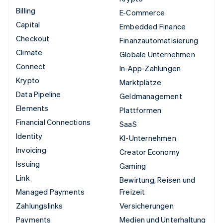
Billing
E-Commerce
Capital
Embedded Finance
Checkout
Finanzautomatisierung
Climate
Globale Unternehmen
Connect
In-App-Zahlungen
Krypto
Marktplätze
Data Pipeline
Geldmanagement
Elements
Plattformen
Financial Connections
SaaS
Identity
KI-Unternehmen
Invoicing
Creator Economy
Issuing
Gaming
Link
Bewirtung, Reisen und
Managed Payments
Freizeit
Zahlungslinks
Versicherungen
Payments
Medien und Unterhaltung