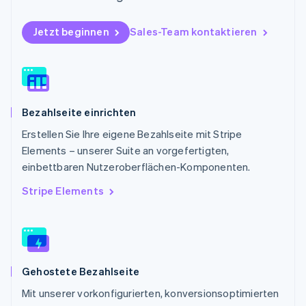
English
Portugal
Jetzt beginnen
Sales-Team kontaktieren
Português
English
Rumänien
English
Schweden
Svenska
English
Schweiz
Bezahlseite einrichten
Deutsch
Français
Italiano
English
Singapur
Erstellen Sie Ihre eigene Bezahlseite mit Stripe
English
简体中文
Elements – unserer Suite an vorgefertigten,
Slowakei
einbettbaren Nutzeroberflächen-Komponenten.
English
Slowenien
Stripe Elements
English
Italiano
Sonderverwaltungsregion Hongkong,
China
English
简体中文
Spanien
Gehostete Bezahlseite
Español
English
Thailand
Mit unserer vorkonfigurierten, konversionsoptimierten
ไทย
English