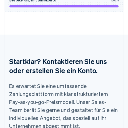
Bevölkerung mit Bankkonto
100
%
English
Liechtenstein
Deutsch
English
Litauen
English
Luxemburg
Français
Deutsch
English
Malaysia
English
简体中文
Malta
Startklar? Kontaktieren Sie uns
English
Mexiko
oder erstellen Sie ein Konto.
Español
English
Neuseeland
Es erwartet Sie eine umfassende
English
Niederlande
Zahlungsplattform mit klar strukturiertem
Nederlands
English
Pay-as-you-go-Preismodell. Unser Sales-
Norwegen
English
Team berät Sie gerne und gestaltet für Sie ein
Österreich
individuelles Angebot, das speziell auf Ihr
Deutsch
English
Polen
Unternehmen abgestimmt ist.