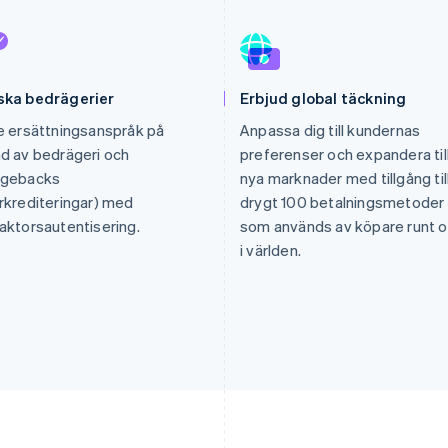
ska bedrägerier
Erbjud global täckning
e ersättningsanspråk på
Anpassa dig till kundernas
d av bedrägeri och
preferenser och expandera til
rgebacks
nya marknader med tillgång til
rkrediteringar) med
drygt 100 betalningsmetoder
aktorsautentisering.
som används av köpare runt 
i världen.