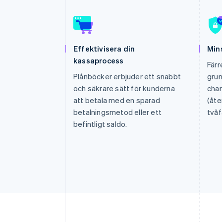
Accelererad kassaprocess
Financial Connections
Länkade finanskontodata
Effektivisera din
Min
kassaprocess
Färr
Plånböcker erbjuder ett snabbt
grun
och säkrare sätt för kunderna
cha
att betala med en sparad
(åte
betalningsmetod eller ett
tvåf
befintligt saldo.