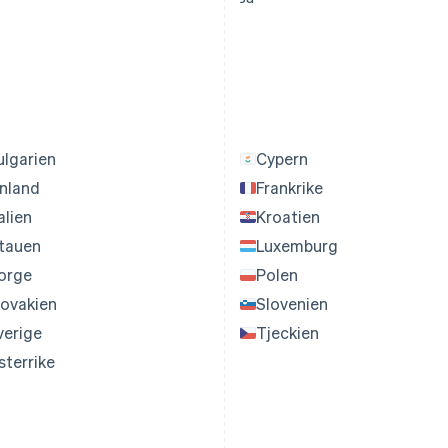
ulgarien
Cypern
inland
Frankrike
alien
Kroatien
itauen
Luxemburg
orge
Polen
lovakien
Slovenien
verige
Tjeckien
sterrike