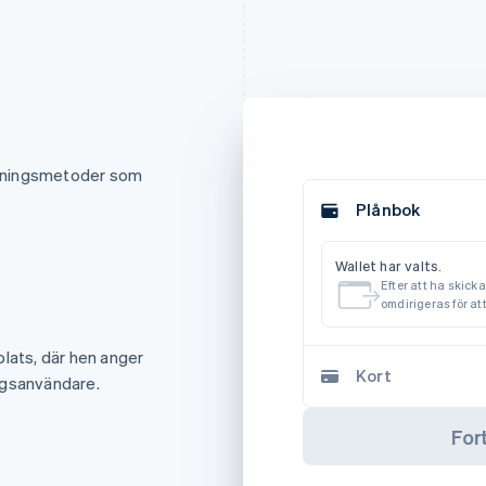
talningsmetoder som
Plånbok
Wallet har valts.
Efter att ha skick
omdirigeras för att
lats, där hen anger
Kort
ngsanvändare.
Fort