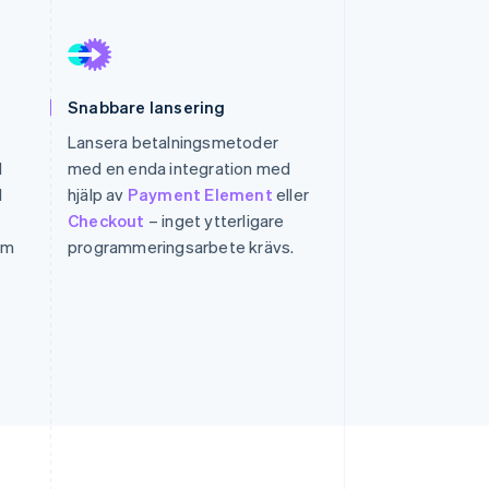
Stripe Sessions 2026
Se hur Stripe bygger den
Snabbare lansering
ekonomiska
infrastrukturen för AI.
Lansera betalningsmetoder
Titta nu
l
med en enda integration med
l
hjälp av
Payment Element
eller
Checkout
– inget ytterligare
om
programmeringsarbete krävs.