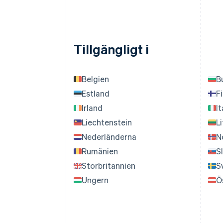
Tillgängligt i
Belgien
B
Estland
F
Irland
It
Liechtenstein
L
Nederländerna
N
Rumänien
S
Storbritannien
S
Ungern
Ö