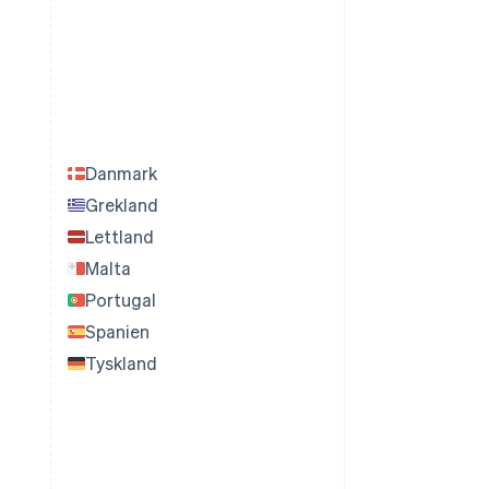
Danmark
Grekland
Lettland
Malta
Portugal
Spanien
Tyskland