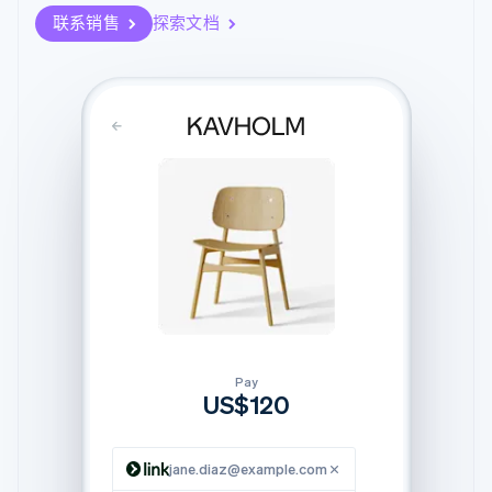
化
Stripe Sigma
产品路线图
SaaS
联系销售
探索文档
自定义报告
Link
Sessions 年度大会
加速结账
Data Pipeline
招聘
数据同步
资源
新闻编辑室
Stripe Press
按行业
应用程序集成
代码示例
AI 企业
开发者博客
更多
创作者经济
API 状态
联系
Product roadmap
游戏
了解未来规划
酒店、旅游与休闲
联系销售
保险
Radar
成为合作伙伴
媒体与娱乐
欺诈防范
非营利组织
Atlas
专业服务
初创企业注册
公共部门
零售
Climate
碳移除
Pay
US$120
生态系统
合作伙伴
jane.diaz@example.com
Stripe App Marketplace
Stripe Sessions 2026