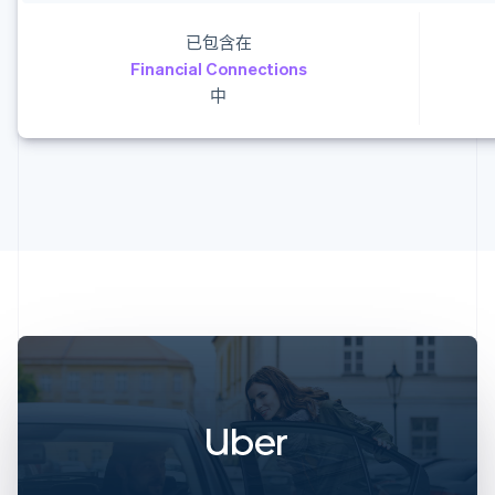
Deutsch
English
已包含在
澳大利亚
English
Financial Connections
巴西
中
Português
English
保加利亚
English
比利时
Nederlands
Français
Deutsch
English
波兰
English
丹麦
English
德国
Deutsch
English
法国
Français
English
芬兰
English
Svenska
荷兰
Nederlands
English
加拿大