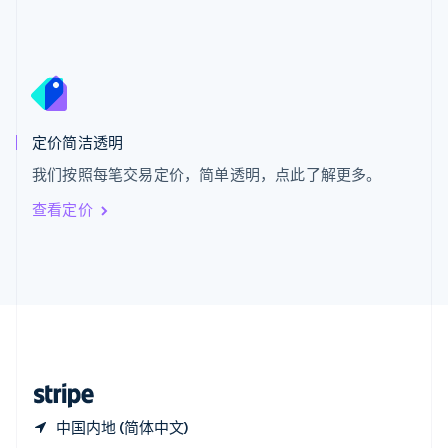
Español
English
新加坡
English
简体中文
新西兰
English
匈牙利
English
定价简洁透明
意大利
我们按照每笔交易定价，简单透明，点此了解更多。
Italiano
English
印度
查看定价
English
英国
English
直布罗陀
English
中国内地
简体中文
English
中国香港特别行政区
English
简体中文
中国内地 (简体中文)