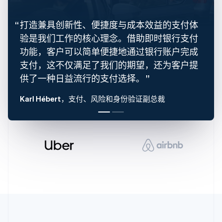
English
Français
捷克
打造兼具创新性、便捷度与成本效益的支付体
English
验是我们工作的核心理念。借助即时银行支付
克罗地亚
English
Italiano
功能，客户可以简单便捷地通过银行账户完成
拉脱维亚
支付，这不仅满足了我们的期望，还为客户提
English
供了一种日益流行的支付选择。
立陶宛
English
列支敦士登
Karl Hébert
，支付、风险和身份验证副总裁
Deutsch
English
卢森堡
Français
Deutsch
English
罗马尼亚
English
马尔他
English
马来西亚
English
简体中文
美国
English
Español
简体中文
墨西哥