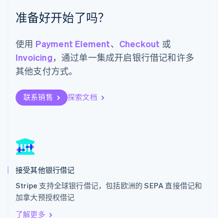
Español
English
准备好开始了吗？
挪威
English
葡萄牙
使用
Payment Element
、
Checkout
或
Português
English
Invoicing
，通过单一集成开启银行借记和许多
日本
日本語
English
其他支付方式。
瑞典
Svenska
English
瑞士
联系销售
探索文档
Deutsch
Français
Italiano
English
塞浦路斯
English
斯洛伐克
English
斯洛文尼亚
English
Italiano
接受其他银行借记
泰国
ไทย
English
Stripe 支持全球银行借记，包括欧洲的 SEPA 直接借记和
希腊
加拿大预授权借记
English
了解更多
西班牙