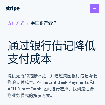
支付方式
美国银行借记
按企业阶段
文档
学习
支付
营收
资金管
平台
理
易市
大型企业
Stripe 文档
博客
Payments
Billing
初创企业
API 参考文档
客户案例
通过银行借记降低
在线支付
经常性收入
Global
Conn
库与 SDK
指南
Payment links
Metronome
Payouts
Stripe Apps
按用量计费
平台
支付成本
无代码支付
Subscriptions
向第三
按应用场景
Checkout
方打款
支持
预构建支付界
订阅管理
指南
智能体商务
面
Invoicing
加密货币
获取支持
一次性或定期
Elements
电子商务
接受线上付款
管理支持方案
提供无缝的结账体验，并通过美国银行借记降低
灵活的 UI 组件
账单
嵌入式金融
实施预建结账流程
专业服务
支付方式
Tax
您的支付成本。在 Instant Bank Payments 和
财务自动化
构建平台或交易市场
Access to
销售税和增值
全球化企业
管理订阅
ACH Direct Debit 之间进行选择，找到最适合
125+
税自动化
应用内支付
提供按用量计费
Authorization
Revenue
您业务模式的解决方案。
交易市场
发行稳定币支持的支付卡
Boost
Recognition
公司
资金管理
使用代理预配和管理服务
支付成功率优
会计自动化
平台