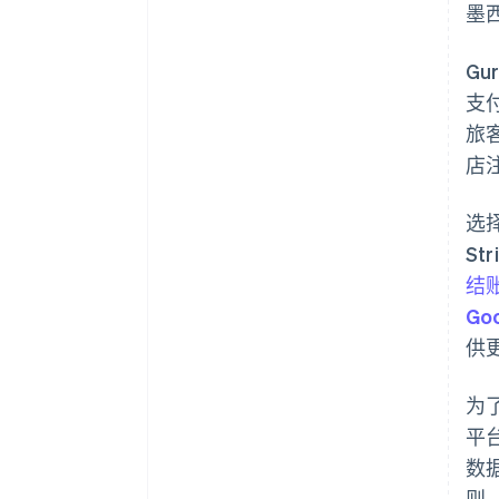
墨
Gu
支
旅客
店注
选择
St
结
Goo
供
为
平
数
则