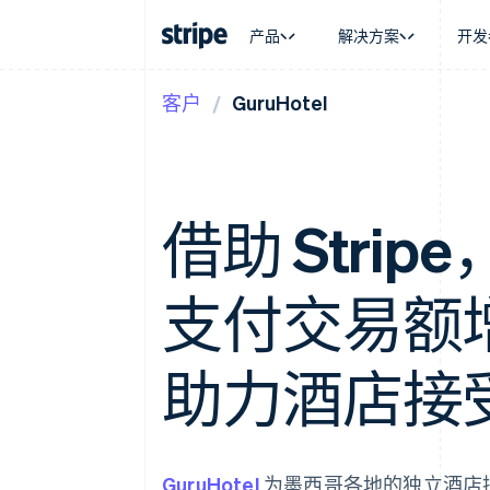
产品
解决方案
开发
客户
GuruHotel
按企业阶段
文档
学习
按应用场
支持
支付
营收
大型企业
Stripe 文档
博客
智能体
获取支
Payments
Billing
初创企业
API 参考文档
客户案例
加密货
托管支
在线支付
经常性收入
库与 SDK
指南
电子商
专业服
Payment links
Metronome
Stripe Apps
嵌入式
借助 Stripe
无代码支付
按用量计费
财务自
Checkout
Subscriptions
全球化
预构建支付界面
订阅管理
应用内
Elements
Invoicing
支付交易额增
交易市
灵活的 UI 组件
一次性或定期账单
资金管
支付方式
Tax
平台
支持 125 种以上
销售税和增值税自动
SaaS
Authorization Boost
助力酒店接
Revenue Recogniti
支付成功率优化
会计自动化
Link
Stripe Sigma
加速结账
自定义报告
Data Pipeline
数据同步
GuruHotel
为墨西哥各地的独立酒店提