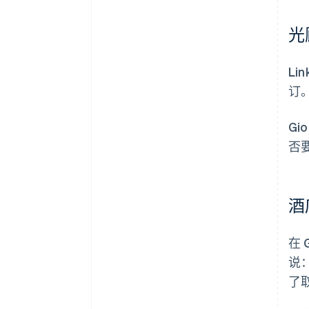
光
L
订。
G
否
酒
在 
说
了