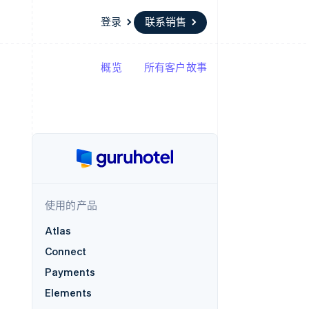
登录
联系销售
概览
所有客户故事
资源
生态系统
联系
场
更多
应用集成
合作伙伴
联系销售
Product roadmap
代码示例
Stripe App Marketplace
成为合作伙伴
了解未来规划
开发者博客
API 状态
Radar
欺诈防范
Atlas
初创企业注册
使用的产品
Climate
碳移除
Atlas
Connect
Payments
Elements