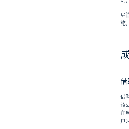
尽
施
借
借
该
在墨
户