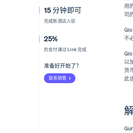
用
15 分钟即可
司
完成新酒店入驻
Gi
25%
不
的支付通过 Link 完成
G
以
准备好开始了？
货
联系销售
此
Gu