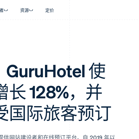
者
资源
定价
景
指南
按行业
公司
资金管理
平台和交易市
商务
持
接受线上付款
AI 企业
产品路线图
Global Payouts
Connect
币
持方案
实施预置结账流程
创作者经济
Sessions 年度大会
向第三方打款
平台支付
务
务
构建平台或交易市场
游戏
招聘
金融
管理订阅
酒店、旅游与休闲
资讯中心
，GuruHotel 使
动化
提供按用量计费
保险
Stripe Press
企业
发行稳定币支持的支付卡
媒体与娱乐
支付
通过智能体配置和管理服务
非营利组织
长 128%，并
场
专业服务
理
公共部门
零售
化
受国际旅客预订
on
供网站建设者和在线预订平台。自 2019 年以