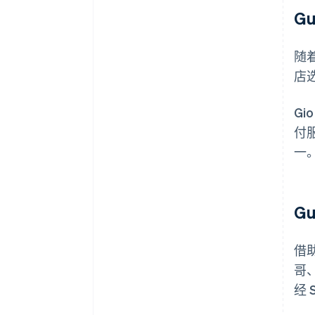
G
随着
店选
G
付
一。
G
借助
哥、
经 