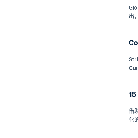
G
出，
C
St
Gu
1
借助
化