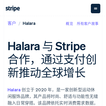
客户
Halara
概览
所有客户故事
按企业阶段
文档
学习
支付
营收
资金管
平台
理
易市
大型企业
Stripe 文档
博客
Payments
Billing
初创企业
API 参考文档
客户案例
Halara 与 Stripe
在线支付
经常性收入
Global
Conn
库与 SDK
指南
Payment links
Metronome
Payouts
Stripe Apps
按用量计费
平台
合作，通过支付创
无代码支付
Subscriptions
向第三
按应用场景
Checkout
方打款
支持
预构建支付界
订阅管理
指南
智能体商务
新推动全球增长
面
Invoicing
加密货币
获取支持
一次性或定期
Elements
电子商务
接受线上付款
托管支持方案
灵活的 UI 组件
账单
嵌入式金融
实施预置结账流程
专业服务
支付方式
Tax
财务自动化
构建平台或交易市场
支持 125 种以
销售税和增值
全球化企业
管理订阅
Halara
创立于 2020 年，是一家创新型运动休
上
税自动化
应用内支付
提供按用量计费
Authorization
Revenue
闲服饰品牌，其产品将时尚、舒适与功能性无缝
交易市场
发行稳定币支持的支付卡
Boost
Recognition
公司
资金管理
通过智能体配置和管理服
融入日常穿搭。该品牌依托实时消费需求数据，
支付成功率优
会计自动化
平台
务