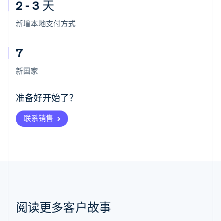
2 - 3 天
新增本地支付方式
7
阿联酋
English
新国家
爱尔兰
English
爱沙尼亚
准备好开始了？
English
奥地利
联系销售
Deutsch
English
澳大利亚
English
巴西
Português
English
保加利亚
English
比利时
Nederlands
Français
Deutsch
English
阅读更多客户故事
波兰