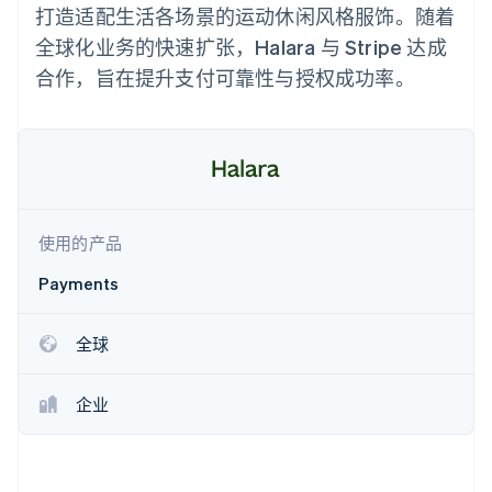
化
Stripe Sigma
产品路线图
打造适配生活各场景的运动休闲风格服饰。随着
SaaS
自定义报告
Link
Sessions 年度大会
全球化业务的快速扩张，Halara 与 Stripe 达成
加速结账
Data Pipeline
招聘
数据同步
资讯中心
合作，旨在提升支付可靠性与授权成功率。
资源
Stripe Press
按行业
应用集成
AI 企业
代码示例
更多
创作者经济
开发者博客
联系
Product roadmap
游戏
API 状态
了解未来规划
酒店、旅游与休闲
联系销售
保险
Radar
成为合作伙伴
使用的产品
媒体与娱乐
欺诈防范
非营利组织
Payments
Atlas
专业服务
初创企业注册
公共部门
零售
Climate
全球
碳移除
企业
生态系统
合作伙伴
Stripe App Marketplace
Stripe Sessions 2026