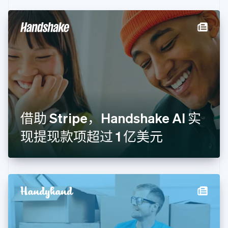
English
丹麦
English
德国
Deutsch
English
法国
Français
English
芬兰
English
Svenska
荷兰
Nederlands
English
借助 Stripe，Handshake AI 实
加拿大
English
Français
现提现款项超过 1 亿美元
捷克
English
克罗地亚
English
Italiano
拉脱维亚
English
立陶宛
English
列支敦士登