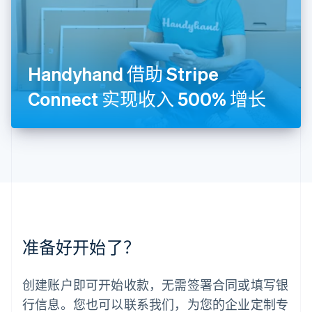
Deutsch
English
卢森堡
Français
Deutsch
English
罗马尼亚
English
Handyhand 借助 Stripe
马尔他
English
Connect 实现收入 500% 增长
马来西亚
English
简体中文
美国
English
Español
简体中文
墨西哥
Español
English
挪威
English
葡萄牙
Português
English
准备好开始了？
日本
日本語
English
瑞典
创建账户即可开始收款，无需签署合同或填写银
Svenska
English
瑞士
行信息。您也可以联系我们，为您的企业定制专