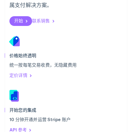
Deutsch
Français
Italiano
English
属支付解决方案。
塞浦路斯
English
斯洛伐克
开始
联系销售
English
斯洛文尼亚
English
Italiano
泰国
ไทย
English
希腊
价格始终透明
English
统一按每笔交易收费，无隐藏费用
西班牙
Español
English
定价详情
新加坡
English
简体中文
新西兰
English
匈牙利
English
开始您的集成
意大利
10 分钟开通并运营 Stripe 账户
Italiano
English
印度
API 参考