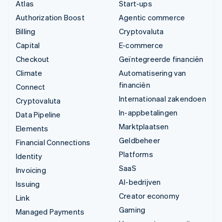
Atlas
Start-ups
Authorization Boost
Agentic commerce
Billing
Cryptovaluta
Capital
E-commerce
Checkout
Geïntegreerde financiën
Climate
Automatisering van
financiën
Connect
Internationaal zakendoen
Cryptovaluta
In-appbetalingen
Data Pipeline
Marktplaatsen
Elements
Geldbeheer
Financial Connections
Platforms
Identity
SaaS
Invoicing
AI-bedrijven
Issuing
Creator economy
Link
Gaming
Managed Payments