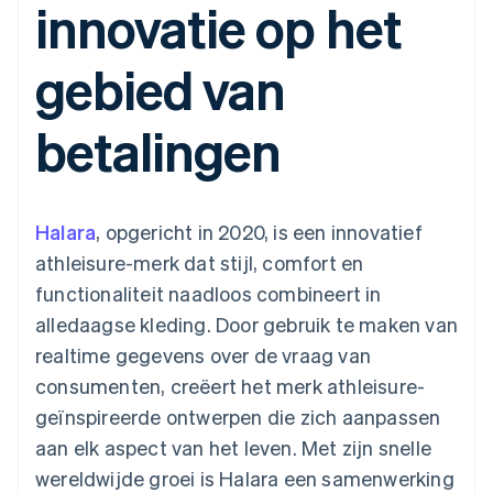
innovatie op het
Toegang tot meer
Data Pipeline
Bedrijf
Marktplaatsen
Gegevenssynchronisatie
dan 125
Geldbeheer
Facturatie naar gebruik
Terminal
Productroadmap
Platforms
bieden
gebied van
Fysieke betalingen
Jaarlijks congres
SaaS
Betaalkaarten uitgeven
Authorization
Sessions
die door stablecoins
Boost
Vacatures
worden gedekt
betalingen
Optimaliseer de
Stripe Newsroom
Diensten voorzien en
acceptatie
Stripe Press
beheren met agents
Per branche
Link
Versneld afrekenen
Financial
AI-bedrijven
Halara
Connections
, opgericht in 2020, is een innovatief
Creator economy
Contact
Bronnen
Data gekoppelde
Gaming
athleisure-merk dat stijl, comfort en
rekeningen
Horeca, reizen en vrije
Neem contact op
tijd
App-integraties
functionaliteit naadloos combineert in
Partner worden
Verzekering
Voorbeelden van code
alledaagse kleding. Door gebruik te maken van
Media en entertainment
Developerblog
API-status
realtime gegevens over de vraag van
Meer
Non-profitorganisaties
consumenten, creëert het merk athleisure-
Product roadmap
Ontdek wat er in het verschiet ligt
Professionele
geïnspireerde ontwerpen die zich aanpassen
dienstverlening
Radar
aan elk aspect van het leven. Met zijn snelle
Publieke sector
Fraudepreventie
Detailhandel
wereldwijde groei is Halara een samenwerking
Atlas