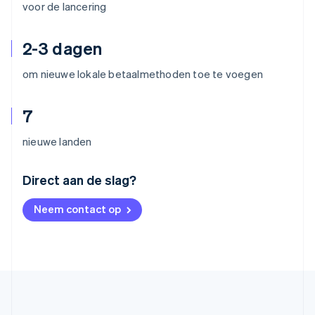
voor de lancering
2-3 dagen
om nieuwe lokale betaalmethoden toe te voegen
7
nieuwe landen
Australië
Direct aan de slag?
English
België
Neem contact op
Nederlands
Français
Deutsch
English
Brazilië
Português
English
Bulgarije
English
Canada
English
Français
Cyprus