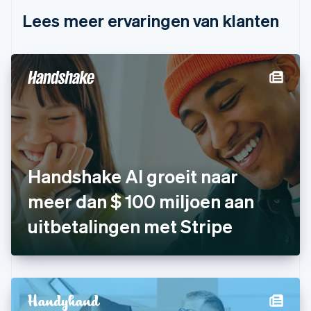
English
Lees meer ervaringen van klanten
Denemarken
English
Duitsland
Deutsch
English
Estland
English
Finland
English
Svenska
Frankrijk
Français
English
Gibraltar
Handshake AI groeit naar
English
meer dan $ 100 miljoen aan
Griekenland
English
uitbetalingen met Stripe
Hongarije
English
Hongkong SAR, China
English
简体中文
Ierland
English
India