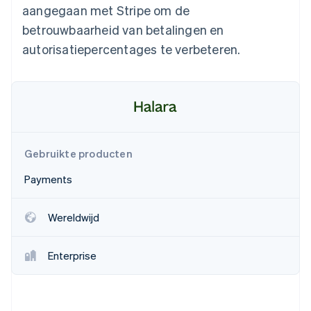
aangegaan met Stripe om de
Oprichting van een start-up
betrouwbaarheid van betalingen en
Climate
Ecosysteem
CO₂-verwijdering
autorisatiepercentages te verbeteren.
Partners
Identity
Stripe App Marketplace
Online identiteitsverificatie
Gebruikte producten
Stripe Sessions 2026
Ontdek hoe Stripe de economische infrastructuu
Payments
Nu bekijken
Wereldwijd
Enterprise