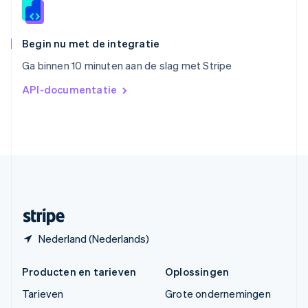
ไทย
English
Tsjechië
English
Begin nu met de integratie
Vasteland van China
Ga binnen 10 minuten aan de slag met Stripe
简体中文
English
Verenigd Koninkrijk
API-documentatie
English
Verenigde Arabische Emiraten
English
Verenigde Staten
English
Español
简体中文
Zweden
Svenska
English
Zwitserland
Deutsch
Français
Italiano
English
Nederland (Nederlands)
Producten en tarieven
Oplossingen
Tarieven
Grote ondernemingen