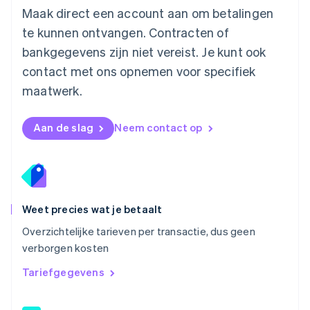
Maak direct een account aan om betalingen
Nederlands
English
Nieuw-Zeeland
te kunnen ontvangen. Contracten of
English
bankgegevens zijn niet vereist. Je kunt ook
Noorwegen
contact met ons opnemen voor specifiek
English
Oostenrijk
maatwerk.
Deutsch
English
Polen
English
Aan de slag
Neem contact op
Portugal
Português
English
Roemenië
English
Singapore
English
简体中文
Weet precies wat je betaalt
Slovenië
Overzichtelijke tarieven per transactie, dus geen
English
Italiano
verborgen kosten
Slowakije
English
Tariefgegevens
Spanje
Español
English
Thailand