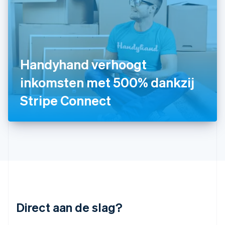
English
Italië
Italiano
English
Japan
日本語
English
Kroatië
Handyhand verhoogt
English
Italiano
inkomsten met 500% dankzij
Letland
English
Stripe Connect
Liechtenstein
Deutsch
English
Litouwen
English
Luxemburg
Français
Deutsch
English
Maleisië
English
简体中文
Malta
English
Direct aan de slag?
Mexico
Español
English
Nederland