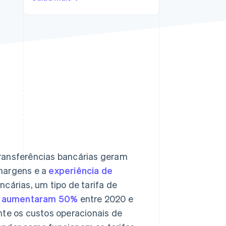
Stripe Sessions 2026
Veja como a Stripe está
construindo a
infraestrutura
econômica da IA.
Assista agora
transferências bancárias geram
 margens e a
experiência de
ncárias, um tipo de tarifa de
,
aumentaram 50%
entre 2020 e
nte os custos operacionais de