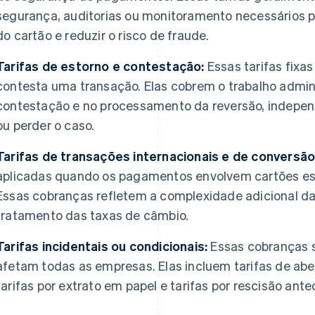
segurança, auditorias ou monitoramento necessários pa
do cartão e reduzir o risco de fraude.
Tarifas de estorno e contestação:
Essas tarifas fixa
contesta uma transação. Elas cobrem o trabalho admini
contestação e no processamento da reversão, indepe
ou perder o caso.
Tarifas de transações internacionais e de conversã
aplicadas quando os pagamentos envolvem cartões es
Essas cobranças refletem a complexidade adicional da 
tratamento das taxas de câmbio.
Tarifas incidentais ou condicionais:
Essas cobranças 
afetam todas as empresas. Elas incluem tarifas de abe
tarifas por extrato em papel e tarifas por rescisão ante