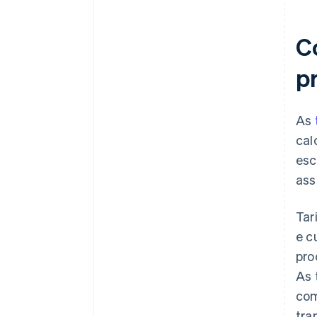
C
p
As
cal
esc
ass
Tar
e c
pro
As 
com
tra