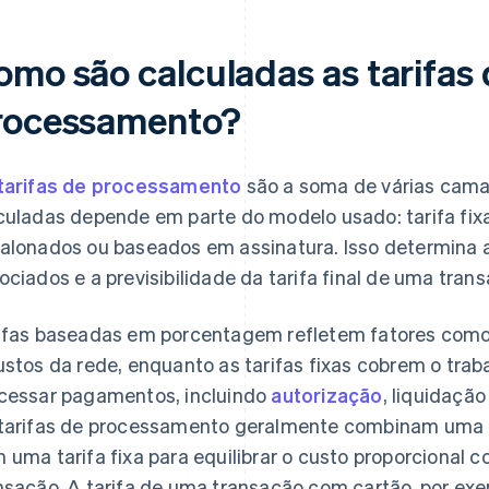
omo são calculadas as tarifas
rocessamento?
tarifas de processamento
são a soma de várias cama
culadas depende em parte do modelo usado: tarifa fix
alonados ou baseados em assinatura. Isso determina 
ociados e a previsibilidade da tarifa final de uma tran
ifas baseadas em porcentagem refletem fatores como r
ustos da rede, enquanto as tarifas fixas cobrem o trab
cessar pagamentos, incluindo
autorização
, liquidação
tarifas de processamento geralmente combinam uma
 uma tarifa fixa para equilibrar o custo proporcional
nsação. A tarifa de uma transação com cartão, por exemp