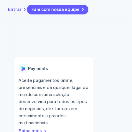
Entrar
Fale com nossa equipe
Recursos
Ecossistema
Contato
 marketplaces
Mais
Integrações de aplicativos
Parceiros
Fale com a equipe de vendas
Product roadmap
sões
Exemplos de códigos
Stripe App Marketplace
Seja um parceiro
Veja o que está chegando
ara plataformas
Blog de desenvolvedores
zer
Status da API
Radar
Prevenção de fraudes
Payments
Atlas
ativos
Incorporação de startups
Aceite pagamentos online,
presenciais e de qualquer lugar do
Climate
Remoção de carbono
mundo com uma solução
desenvolvida para todos os tipos
de negócios, de startups em
crescimento a grandes
multinacionais.
Saiba mais