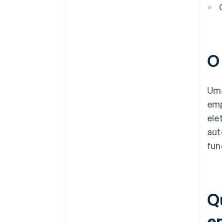
O
Uma
emp
ele
aut
fun
Q
e