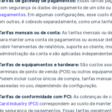
Tarifas de gateway de pagamentos:
Essas tarifas pa
com segurança os dados de pagamento de um site ou a
pagamentos
. Em algumas configurações, esse custo é 
em outras, é cobrado separadamente, como uma tarifa
Tarifas mensais ou de conta:
As tarifas mensais ou de
para manter uma conta de pagamentos ou acessar det
cobrir ferramentas de relatórios, suporte ao cliente,
administração da conta e são aplicadas independente
Tarifas de equipamentos e hardware:
São custos ass
terminais de ponto de venda (POS) ou outros equipam
Podem incluir custos únicos de compra, tarifas mensai
baseadas no uso, dependendo da configuração.
Tarifas de conformidade com PCI:
As cobranças de 
Card Industry (PCI)
correspondem ao custo de manter
de segurança de pagamentos. Essas tarifas geralment