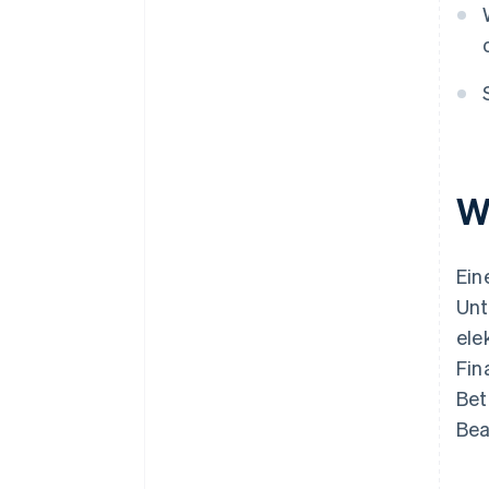
W
Ein
Unt
ele
Fin
Bet
Bea