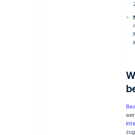
W
b
Bea
wer
Int
zug