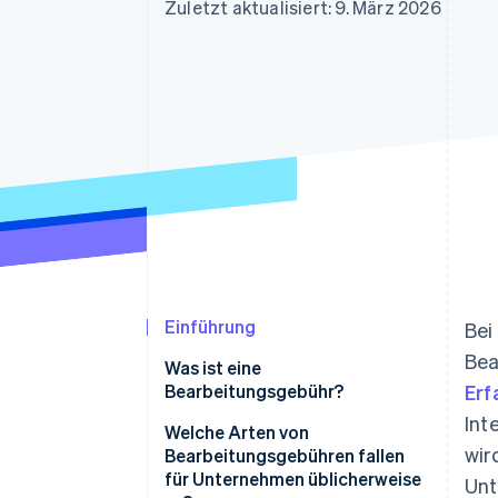
Optimierung der
Datensynchronisier
Zuletzt aktualisiert: 9. März 2026
Autorisierungsraten
Link
Beschleunigter Bezahlvorgang
Financial Connections
Verbundene Finanzdaten
Einführung
Bei
Bea
Was ist eine
Bearbeitungsgebühr?
Erf
Int
Welche Arten von
wir
Bearbeitungsgebühren fallen
für Unternehmen üblicherweise
Unt