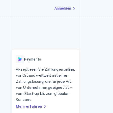
Anmelden
Ressourcen
Ecosystem
Kontakt
nd Marktplätze
Mehr
App-Integrationen
Partner
Sales-Team kontaktieren
Product roadmap
Code-Beispiele
Stripe App-Marktplatz
Partner werden
Ausblick
 Plattformen
Entwickler-Blog
eit
API-Status
Radar
Betrugsprävention
Payments
Atlas
onen
Start-up-Gründung
Akzeptieren Sie Zahlungen online,
vor Ort und weltweit mit einer
Climate
CO₂-Entnahme
Zahlungslösung, die für jede Art
von Unternehmen geeignet ist –
Identity
Online-Identitätsprüfung
vom Start-up bis zum globalen
Konzern.
Mehr erfahren