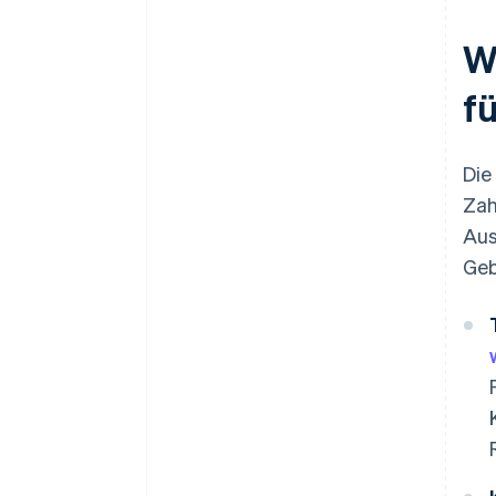
W
f
Di
Zah
Aus
Geb