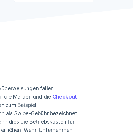
Stripe-Sessions 2026
Erfahren Sie, wie Stripe
Lösungen für die
Wirtschaftsinfrastruktur
für KI aufbaut.
Jetzt ansehen
küberweisungen fallen
g, die Margen und die
Checkout-
n zum Beispiel
uch als Swipe-Gebühr bezeichnet
kann dies die Betriebskosten für
ch erhöhen. Wenn Unternehmen