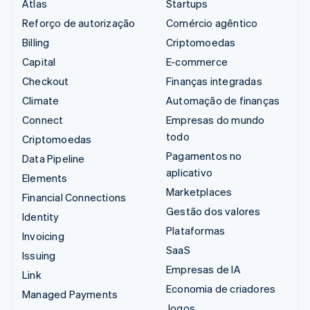
Atlas
Startups
Reforço de autorização
Comércio agêntico
Billing
Criptomoedas
Capital
E-commerce
Checkout
Finanças integradas
Climate
Automação de finanças
Connect
Empresas do mundo
todo
Criptomoedas
Pagamentos no
Data Pipeline
aplicativo
Elements
Marketplaces
Financial Connections
Gestão dos valores
Identity
Plataformas
Invoicing
SaaS
Issuing
Empresas de IA
Link
Economia de criadores
Managed Payments
Jogos