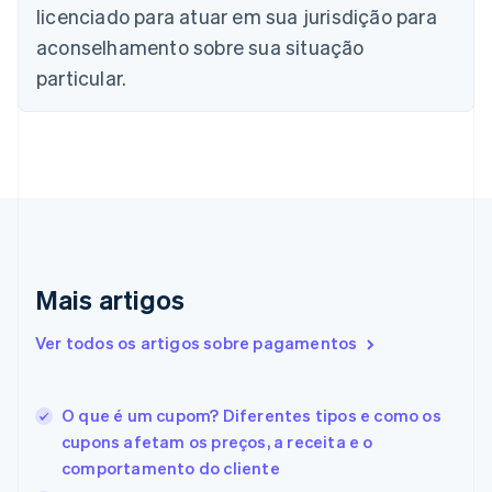
licenciado para atuar em sua jurisdição para
English
Canadá
aconselhamento sobre sua situação
English
Français
particular.
China continental
简体中文
English
Chipre
English
Croácia
English
Italiano
Dinamarca
English
Emirados Árabes Unidos
English
Mais artigos
Eslováquia
English
Ver todos os artigos sobre pagamentos
Eslovênia
English
Italiano
Espanha
O que é um cupom? Diferentes tipos e como os
Español
English
cupons afetam os preços, a receita e o
Estados Unidos
comportamento do cliente
English
Español
简体中文
Estônia