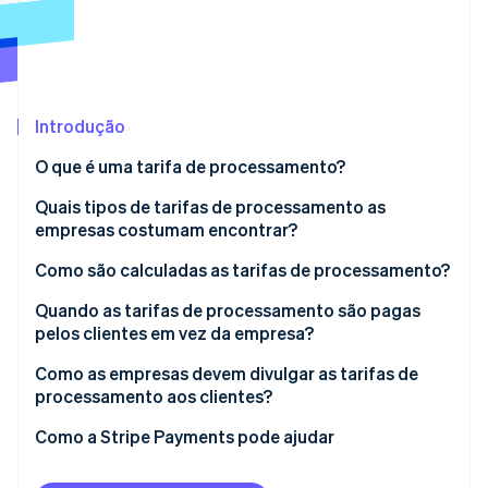
Veja o que está chegando
Radar
Ecossistema
Prevenção de fraudes
Parceiros
Atlas
Stripe App Marketplace
Incorporação de startups
Introdução
Climate
O que é uma tarifa de processamento?
Remoção de carbono
Quais tipos de tarifas de processamento as
Identity
Verificação de identidade
empresas costumam encontrar?
Como são calculadas as tarifas de processamento?
Quando as tarifas de processamento são pagas
pelos clientes em vez da empresa?
Stripe Sessions 2026
Como as empresas devem divulgar as tarifas de
Veja como a Stripe está construindo a infraestrutura econ
Assista agora
processamento aos clientes?
Como a Stripe Payments pode ajudar