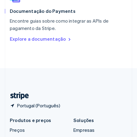
English
简体中文
Documentação do Payments
Reino Unido
English
Encontre guias sobre como integrar as APIs de
República Tcheca
pagamento da Stripe.
English
Romênia
Explore a documentação
English
Singapura
English
简体中文
Suécia
Svenska
English
Suíça
Deutsch
Français
Italiano
English
Tailândia
ไทย
English
Portugal (Português)
Produtos e preços
Soluções
Preços
Empresas