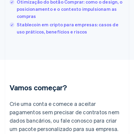
Otimização do botão Comprar: como o design, o
English
posicionamento e o contexto impulsionam as
Finlândia
compras
English
Svenska
França
Stablecoin em cripto para empresas: casos de
Français
English
uso práticos, benefícios e riscos
Gibraltar
English
Grécia
English
Hungria
English
Índia
English
Irlanda
Vamos começar?
English
Itália
Crie uma conta e comece a aceitar
Italiano
English
Japão
pagamentos sem precisar de contratos nem
日本語
English
dados bancários, ou fale conosco para criar
Letônia
English
um pacote personalizado para sua empresa.
Liechtenstein