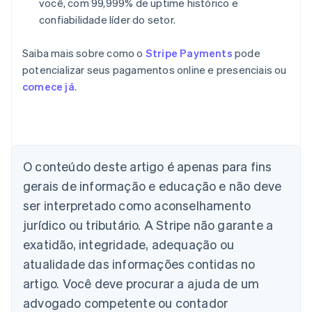
você, com 99,999% de uptime histórico e
confiabilidade líder do setor.
Saiba mais sobre como o
Stripe Payments
pode
potencializar seus pagamentos online e presenciais ou
comece já
.
O conteúdo deste artigo é apenas para fins
Alemanha
gerais de informação e educação e não deve
Deutsch
English
Austrália
ser interpretado como aconselhamento
English
jurídico ou tributário. A Stripe não garante a
Áustria
Deutsch
English
exatidão, integridade, adequação ou
Bélgica
atualidade das informações contidas no
Nederlands
Français
Deutsch
English
Brasil
artigo. Você deve procurar a ajuda de um
Português
English
advogado competente ou contador
Bulgária