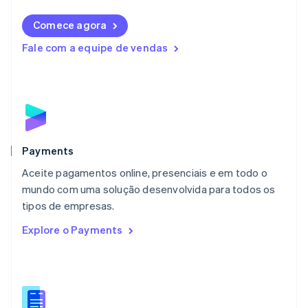
Deutsch
English
Comece agora
Lituânia
English
Fale com a equipe de vendas
Luxemburgo
Français
Deutsch
English
Malásia
English
简体中文
Malta
English
México
Español
English
Payments
Noruega
Aceite pagamentos online, presenciais e em todo o
English
mundo com uma solução desenvolvida para todos os
Nova Zelândia
English
tipos de empresas.
Países Baixos
Explore o Payments
Nederlands
English
Polônia
English
Portugal
Português
English
RAE de Hong Kong, China