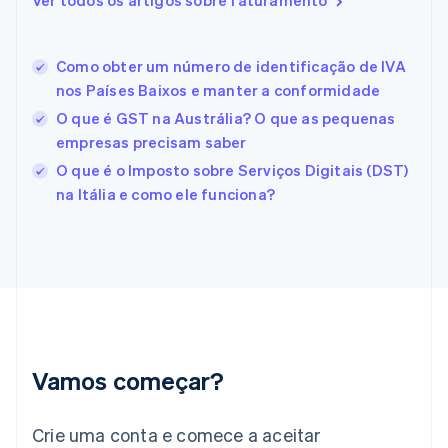
Ver todos os artigos sobre faturamento
English
Italiano
Espanha
Español
English
Como obter um número de identificação de IVA
Estados Unidos
nos Países Baixos e manter a conformidade
English
Español
简体中文
Estônia
O que é GST na Austrália? O que as pequenas
English
empresas precisam saber
Finlândia
O que é o Imposto sobre Serviços Digitais (DST)
English
Svenska
França
na Itália e como ele funciona?
Français
English
Gibraltar
English
Grécia
English
Hungria
English
Índia
English
Vamos começar?
Irlanda
English
Crie uma conta e comece a aceitar
Itália