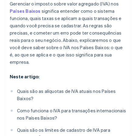
Venda para os Países Baixos como empresa
Gerenciar o imposto sobre valor agregado (IVA) nos
estrangeira
Acompanhamento de vendas e despesas
Países Baixos
significa entender como o sistema
funciona, quais taxas se aplicam a quais transações e
Gerenciamento do fluxo de caixa
quando você precisa se cadastrar. As regras são
precisas, e cometer um erro pode ter consequências
reais para o seu negócio. Abaixo, explicaremos o que
você deve saber sobre o IVA nos Países Baixos: o que
é, ao que se aplica e o que isso significa para sua
empresa.
Neste artigo:
Quais são as alíquotas de IVA atuais nos Países
Baixos?
Como funciona o IVA para transações internacionais
nos Países Baixos?
Quais são os limites de cadastro de IVA para