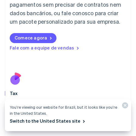
Italiano
English
pagamentos sem precisar de contratos nem
Japão
dados bancários, ou fale conosco para criar
日本語
English
Letônia
um pacote personalizado para sua empresa.
English
Liechtenstein
Comece agora
Deutsch
English
Lituânia
Fale com a equipe de vendas
English
Luxemburgo
Français
Deutsch
English
Malásia
English
简体中文
Malta
English
Tax
México
Español
English
Saiba onde se registrar, recolha automaticamente o
Noruega
You’re viewing our website for Brazil, but it looks like you’re
valor certo dos impostos e acesse os relatórios
English
in the United States.
necessários para fazer declarações.
Nova Zelândia
Switch to the United States site
English
Conheça o Tax
Países Baixos