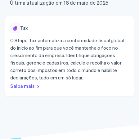
de 125
Recognition
Última atualização em 18 de maio de 2025
Marketplaces
Gerenciar assinaturas
Authorization
Automação
Plano de ação do
Gestão dos valores
Ofereça cobrança por
Boost
contábil
produto
Plataformas
uso
Otimizações
Stripe Sigma
Conferência anual das
SaaS
Emita cartões
de aceitação
Relatórios
sessões
respaldados por
Tax
Link
personalizados
Carreiras
stablecoins
Checkout
Data Pipeline
Sala de imprensa
Provisione e gerencie
O Stripe Tax automatiza a conformidade fiscal global
acelerado
Sincronização
Stripe Press
serviços com agentes
Por setor
do início ao fim para que você mantenha o foco no
de dados
crescimento da empresa. Identifique obrigações
Empresas de IA
fiscais, gerencie cadastros, calcule e recolha o valor
Economia de criadores
Contato
Recursos
correto dos impostos em todo o mundo e habilite
Mais
Jogos
declarações, tudo em um só lugar.
Fale com a equipe de
Product roadmap
Hospitalidade, viagens
Integrações de
vendas
Saiba mais
Veja o que está chegando
e lazer
aplicativos
Seja um parceiro
Seguros
Exemplos de códigos
Radar
Mídia e entretenimento
Blog de
Prevenção de fraudes
desenvolvedores
Organizações sem fins
Status da API
Atlas
lucrativos
Incorporação de startups
Serviços profissionais
Climate
Setor público
Remoção de carbono
Varejo