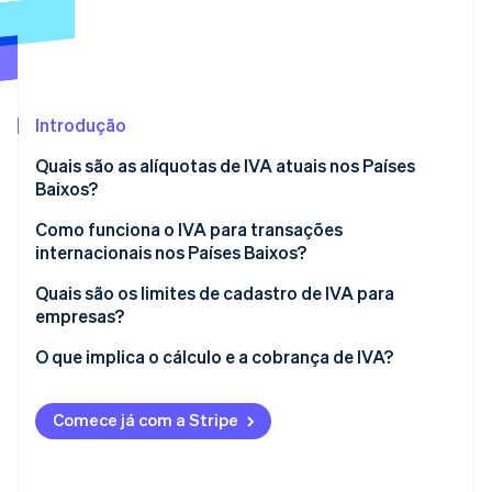
Ecossistema
Stripe Sessions 2026
Parceiros
Stripe App Marketplace
Veja como a Stripe está construindo a infraestrutura econô
Introdução
Assista agora
Quais são as alíquotas de IVA atuais nos Países
Baixos?
Alíquota padrão de 21%
Como funciona o IVA para transações
internacionais nos Países Baixos?
Alíquota reduzida de 9%
Venda de bens ou serviços a clientes de fora da UE
Quais são os limites de cadastro de IVA para
Alíquota zero
empresas?
Venda de bens ou serviços a empresas na UE
Isenção do IVA
Para empresas dos Países Baixos
O que implica o cálculo e a cobrança de IVA?
Venda de bens ou serviços a clientes na UE
Para empresas estrangeiras que vendem para os
Calcular o IVA
Compra de bens de fora da UE
Países Baixos
Comece já com a Stripe
Faturamento e manutenção de registros
Compra de bens de outros países da UE
Declaração de IVA