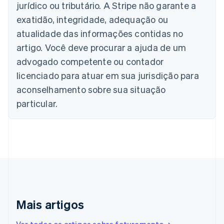
jurídico ou tributário. A Stripe não garante a
Deutsch
English
Bélgica
exatidão, integridade, adequação ou
Nederlands
Français
Deutsch
English
atualidade das informações contidas no
Brasil
Português
English
artigo. Você deve procurar a ajuda de um
Bulgária
advogado competente ou contador
English
Canadá
licenciado para atuar em sua jurisdição para
English
Français
aconselhamento sobre sua situação
China continental
particular.
简体中文
English
Chipre
English
Croácia
English
Italiano
Dinamarca
English
Emirados Árabes Unidos
English
Eslováquia
Mais artigos
English
Eslovênia