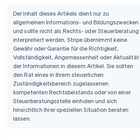
Der Inhalt dieses Artikels dient nur zu
allgemeinen Informations- und Bildungszwecken
und sollte nicht als Rechts- oder Steuerberatung
interpretiert werden. Stripe übernimmt keine
Gewähr oder Garantie für die Richtigkeit,
Vollständigkeit, Angemessenheit oder Aktualität
Australien
der Informationen in diesem Artikel. Sie sollten
English
Belgien
den Rat eines in Ihrem steuerlichen
Nederlands
Français
Deutsch
English
Zuständigkeitsbereich zugelassenen
Brasilien
kompetenten Rechtsbeistands oder von einer
Português
English
Bulgarien
Steuerberatungsstelle einholen und sich
English
hinsichtlich Ihrer speziellen Situation beraten
Dänemark
English
lassen.
Deutschland
Deutsch
English
Estland