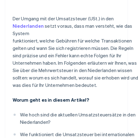
und Kunden in der EU
Einreichung von Umsatzsteuererklärungen
Kauf von Waren von außerhalb der EU
Der Umgang mit der Umsatzsteuer (USt.) in den
Verfolgung von Verkäufen und Ausgaben
Kauf von Waren aus dem EU-Ausland
Niederlanden
setzt voraus, dass man versteht, wie das
System
Liquidität steuern
Als ausländisches Unternehmen in die Niederlande
funktioniert, welche Gebühren für welche Transaktionen
verkaufen
gelten und wann Sie sich registrieren müssen. Die Regeln
sind präzise und ein Fehler kann echte Folgen für Ihr
Unternehmen haben. Im Folgenden erläutern wir Ihnen, was
Sie über die Mehrwertsteuer in den Niederlanden wissen
sollten: worum es sich handelt, worauf sie erhoben wird un
was dies für Ihr Unternehmen bedeutet.
Worum geht es in diesem Artikel?
Wie hoch sind die aktuellen Umsatzsteuersätze in den
Niederlanden?
Wie funktioniert die Umsatzsteuer bei internationalen