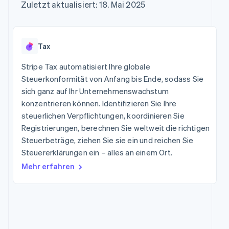
Data Pipeline
Zuletzt aktualisiert: 18. Mai 2025
Marktplatz auf
Geldmanagement
Zugriff auf mehr als
Datensynchronisierung
Produkt-Roadmap
Grundlagen der
Plattformen
125
Stripe Sessions
Abonnementverwaltung
SaaS
Terminal
Karriere
Zahlungen vor Ort
Newsroom
So setzen Sie
Tax
Authorization
Stripe Press
nutzungsbasierte
Boost
Abrechnung um
Stripe Tax automatisiert Ihre globale
Nach Branche
Optimierung der
Stablecoin-gestützte
Autorisierungsraten
Steuerkonformität von Anfang bis Ende, sodass Sie
Karten ausgeben: So
Link
KI-Unternehmen
Kontakt
geht´s
sich ganz auf Ihr Unternehmenswachstum
Beschleunigter
Creator Economy
Bereitstellung und
konzentrieren können. Identifizieren Sie Ihre
Bezahlvorgang
Gaming
Verwaltung von
Sales-Team
steuerlichen Verpflichtungen, koordinieren Sie
Financial
Bewirtung, Reisen und
Diensten mit Agenten
kontaktieren
Connections
Freizeit
Registrierungen, berechnen Sie weltweit die richtigen
Partner werden
Verbundene
Versicherungen
Steuerbeträge, ziehen Sie sie ein und reichen Sie
Medien und
Finanzdaten
Steuererklärungen ein – alles an einem Ort.
Unterhaltung
Ressourcen
Gemeinnützige
Mehr erfahren
Organisationen
App-Integrationen
Fachdienstleistungen
Mehr
Code-Beispiele
Öffentlicher Sektor
Product roadmap
Entwickler-Blog
Einzelhandel
Ausblick
API-Status
Radar