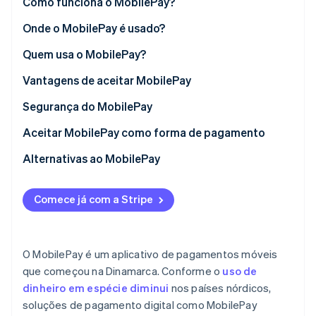
Como funciona o MobilePay?
Onde o MobilePay é usado?
Ecossistema
Quem usa o MobilePay?
Stripe Sessions 2026
Parceiros
Stripe App Marketplace
Veja como a Stripe está construindo a infraestrutura econô
Vantagens de aceitar MobilePay
Assista agora
Segurança do MobilePay
Aceitar MobilePay como forma de pagamento
Alternativas ao MobilePay
Comece já com a Stripe
O MobilePay é um aplicativo de pagamentos móveis
que começou na Dinamarca. Conforme o
uso de
dinheiro em espécie diminui
nos países nórdicos,
soluções de pagamento digital como MobilePay