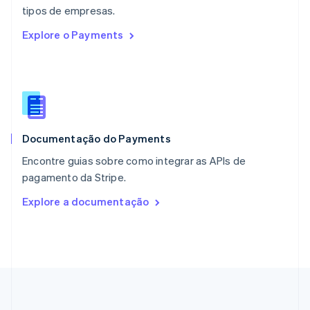
English
tipos de empresas.
Países Baixos
Explore o Payments
Nederlands
English
Polônia
English
Portugal
Português
English
RAE de Hong Kong, China
English
简体中文
Documentação do Payments
Reino Unido
English
Encontre guias sobre como integrar as APIs de
República Tcheca
pagamento da Stripe.
English
Romênia
Explore a documentação
English
Singapura
English
简体中文
Suécia
Svenska
English
Suíça
Deutsch
Français
Italiano
English
Tailândia