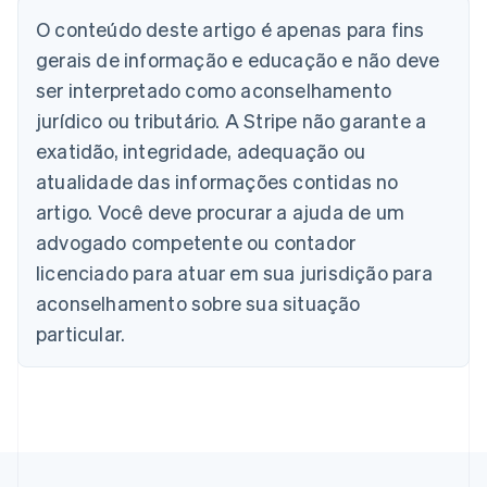
Austrália
English
O conteúdo deste artigo é apenas para fins
Áustria
gerais de informação e educação e não deve
Deutsch
English
Bélgica
ser interpretado como aconselhamento
Nederlands
Français
Deutsch
English
jurídico ou tributário. A Stripe não garante a
Brasil
exatidão, integridade, adequação ou
Português
English
Bulgária
atualidade das informações contidas no
English
artigo. Você deve procurar a ajuda de um
Canadá
advogado competente ou contador
English
Français
China continental
licenciado para atuar em sua jurisdição para
简体中文
English
aconselhamento sobre sua situação
Chipre
English
particular.
Croácia
English
Italiano
Dinamarca
English
Emirados Árabes Unidos
English