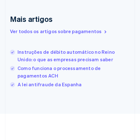
Eslováquia
English
Eslovênia
Mais artigos
English
Italiano
Espanha
Ver todos os artigos sobre pagamentos
Español
English
Estados Unidos
English
Español
简体中文
Estônia
Instruções de débito automático no Reino
English
Unido: o que as empresas precisam saber
Finlândia
Como funciona o processamento de
English
Svenska
França
pagamentos ACH
Français
English
A lei antifraude da Espanha
Gibraltar
English
Grécia
English
Hungria
English
Índia
English
Irlanda