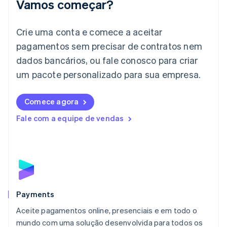
Vamos começar?
English
Itália
Crie uma conta e comece a aceitar
Italiano
English
Japão
pagamentos sem precisar de contratos nem
日本語
English
dados bancários, ou fale conosco para criar
Letônia
English
um pacote personalizado para sua empresa.
Liechtenstein
Deutsch
English
Comece agora
Lituânia
English
Fale com a equipe de vendas
Luxemburgo
Français
Deutsch
English
Malásia
English
简体中文
Malta
English
México
Español
English
Payments
Noruega
Aceite pagamentos online, presenciais e em todo o
English
mundo com uma solução desenvolvida para todos os
Nova Zelândia