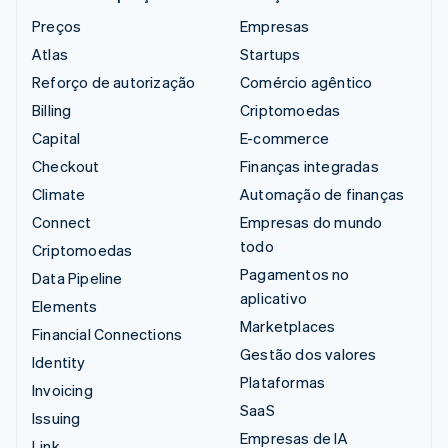
Preços
Empresas
Atlas
Startups
Reforço de autorização
Comércio agêntico
Billing
Criptomoedas
Capital
E-commerce
Checkout
Finanças integradas
Climate
Automação de finanças
Connect
Empresas do mundo
todo
Criptomoedas
Pagamentos no
Data Pipeline
aplicativo
Elements
Marketplaces
Financial Connections
Gestão dos valores
Identity
Plataformas
Invoicing
SaaS
Issuing
Empresas de IA
Link