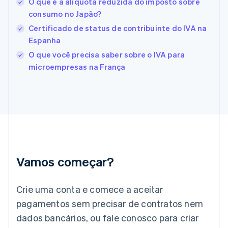
O que é a alíquota reduzida do imposto sobre
Estados Unidos
consumo no Japão?
English
Español
简体中文
Estônia
Certificado de status de contribuinte do IVA na
English
Espanha
Finlândia
O que você precisa saber sobre o IVA para
English
Svenska
França
microempresas na França
Français
English
Gibraltar
English
Grécia
English
Hungria
English
Índia
English
Vamos começar?
Irlanda
English
Crie uma conta e comece a aceitar
Itália
Italiano
English
pagamentos sem precisar de contratos nem
Japão
dados bancários, ou fale conosco para criar
日本語
English