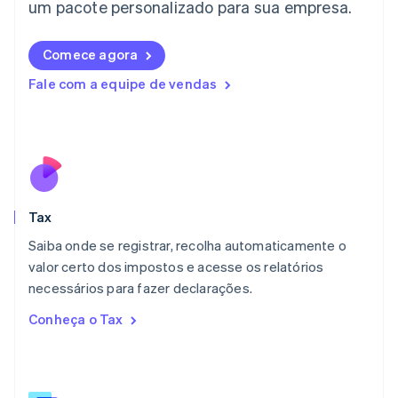
Letônia
um pacote personalizado para sua empresa.
English
Liechtenstein
Comece agora
Deutsch
English
Lituânia
Fale com a equipe de vendas
English
Luxemburgo
Français
Deutsch
English
Malásia
English
简体中文
Malta
English
Tax
México
Español
English
Saiba onde se registrar, recolha automaticamente o
Noruega
valor certo dos impostos e acesse os relatórios
English
necessários para fazer declarações.
Nova Zelândia
English
Conheça o Tax
Países Baixos
Nederlands
English
Polônia
English