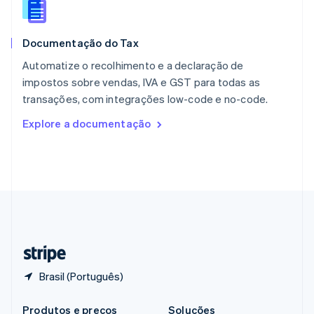
Portugal
Português
English
RAE de Hong Kong, China
Documentação do Tax
English
简体中文
Reino Unido
Automatize o recolhimento e a declaração de
English
impostos sobre vendas, IVA e GST para todas as
República Tcheca
transações, com integrações low-code e no-code.
English
Romênia
Explore a documentação
English
Singapura
English
简体中文
Suécia
Svenska
English
Suíça
Deutsch
Français
Italiano
English
Tailândia
ไทย
English
Brasil (Português)
Produtos e preços
Soluções