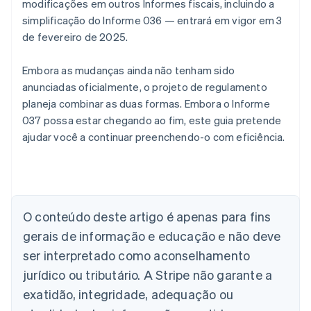
modificações em outros Informes fiscais, incluindo a
simplificação do Informe 036 — entrará em vigor em 3
de fevereiro de 2025.
Embora as mudanças ainda não tenham sido
anunciadas oficialmente, o projeto de regulamento
planeja combinar as duas formas. Embora o Informe
037 possa estar chegando ao fim, este guia pretende
ajudar você a continuar preenchendo-o com eficiência.
Alemanha
O conteúdo deste artigo é apenas para fins
Deutsch
English
Austrália
gerais de informação e educação e não deve
English
ser interpretado como aconselhamento
Áustria
jurídico ou tributário. A Stripe não garante a
Deutsch
English
Bélgica
exatidão, integridade, adequação ou
Nederlands
Français
Deutsch
English