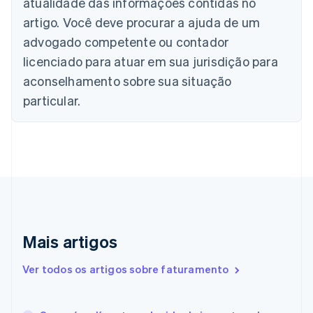
atualidade das informações contidas no
Brasil
Português
English
artigo. Você deve procurar a ajuda de um
Bulgária
advogado competente ou contador
English
Canadá
licenciado para atuar em sua jurisdição para
English
Français
aconselhamento sobre sua situação
China continental
particular.
简体中文
English
Chipre
English
Croácia
English
Italiano
Dinamarca
English
Emirados Árabes Unidos
English
Eslováquia
Mais artigos
English
Eslovênia
Ver todos os artigos sobre faturamento
English
Italiano
Espanha
Español
English