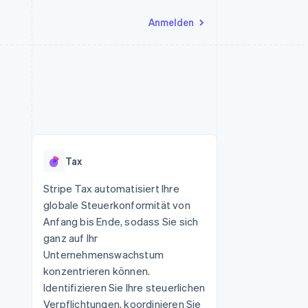
Anmelden
Ressourcen
Ecosystem
Kontakt
nd Marktplätze
Mehr
App-Integrationen
Partner
Sales-Team kontaktieren
Product roadmap
Code-Beispiele
Stripe App-Marktplatz
Partner werden
Ausblick
 Plattformen
Entwickler-Blog
 platforms
eit
API-Status
Radar
Betrugsprävention
eistungen
Tax
Atlas
onen
virtuelle Karten
Start-up-Gründung
Stripe Tax automatisiert Ihre
globale Steuerkonformität von
Climate
CO₂-Entnahme
Anfang bis Ende, sodass Sie sich
ganz auf Ihr
Identity
Online-Identitätsprüfung
Unternehmenswachstum
konzentrieren können.
Identifizieren Sie Ihre steuerlichen
Verpflichtungen, koordinieren Sie