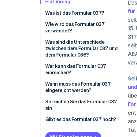
Einführung
Das
für
Was ist das Formular 037?
sel
Wie wird das Formular 037
15 
verwendet?
317
Was sind die Unterschiede
sel
zwischen dem Formular 037 und
AEA
dem Formular 036?
ver
Wer kann das Formular 037
einreichen?
Sel
Wann muss das Formular 037
und
eingereicht werden?
übe
So reichen Sie das Formular 037
For
ein
ent
Gibt es das Formular 037 noch?
anz
Tät
Mit Stripe loslegen