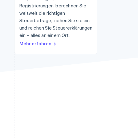
Registrierungen, berechnen Sie
weltweit die richtigen
Steuerbeträge, ziehen Sie sie ein
Stripe-Sessions 2026
Erfahren Sie, wie Stripe
und reichen Sie Steuererklärungen
Lösungen für die
ein – alles an einem Ort.
Wirtschaftsinfrastruktur
Mehr erfahren
für KI aufbaut.
Jetzt ansehen