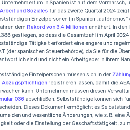
 Unternehmertum in Spanien ist auf dem Vormarsch, 
 Arbeit und Soziales
für das zweite Quartal 2024 zeigt,
bstständigen Einzelpersonen (in Spanien „autónomos“ 
Jahren dem
Rekord von 3,4 Millionen
annähert. In den 
.388 gestiegen, so dass die Gesamtzahl im April 2024 
bstständige Tätigkeit erfordert eine engere und rege
T (der spanischen Steuerbehörde), da Sie für die Über
antwortlich sind und nicht ein Arbeitgeber in Ihrem Na
bstständige Einzelpersonen müssen sich in der
Zählun
 Abzugspflichtigen
registrieren lassen, damit die AEA
rwachen kann. Unternehmen müssen diesen Verwaltu
mular 036
abschließen. Selbstständige können sich fü
scheiden. Dieses Dokument ermöglicht es Selbstständi
umelden und wesentliche Änderungen, wie z. B. eine Ä
igkeit oder die Einstellung der Geschäftstätigkeit, zu 