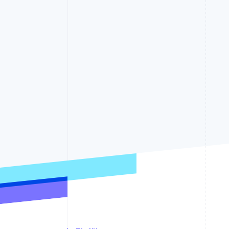
Optimierung der
Datensynchronisier
Autorisierungsraten
Link
Beschleunigter Bezahlvorgang
Financial Connections
Verbundene Finanzdaten