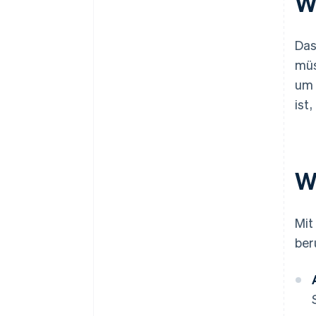
W
Das
müs
um 
ist
W
Mit
ber