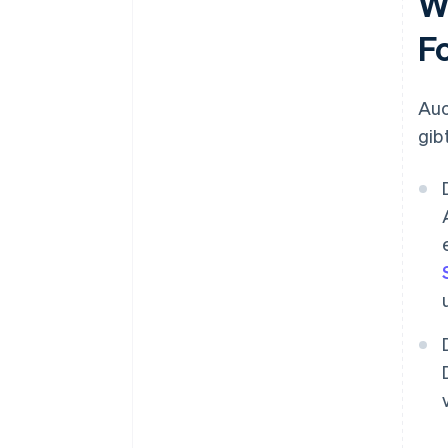
W
F
Auc
gib