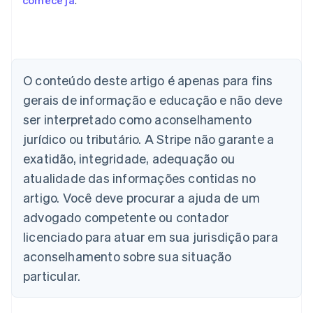
comece já
.
O conteúdo deste artigo é apenas para fins
Alemanha
gerais de informação e educação e não deve
Deutsch
English
Austrália
ser interpretado como aconselhamento
English
jurídico ou tributário. A Stripe não garante a
Áustria
Deutsch
English
exatidão, integridade, adequação ou
Bélgica
atualidade das informações contidas no
Nederlands
Français
Deutsch
English
Brasil
artigo. Você deve procurar a ajuda de um
Português
English
advogado competente ou contador
Bulgária
licenciado para atuar em sua jurisdição para
English
Canadá
aconselhamento sobre sua situação
English
Français
particular.
China continental
简体中文
English
Chipre