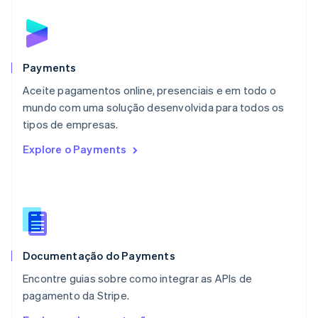
English
简体中文
Malta
English
México
Español
English
Payments
Noruega
Aceite pagamentos online, presenciais e em todo o
English
mundo com uma solução desenvolvida para todos os
Nova Zelândia
English
tipos de empresas.
Países Baixos
Explore o Payments
Nederlands
English
Polônia
English
Portugal
Português
English
RAE de Hong Kong, China
English
简体中文
Documentação do Payments
Reino Unido
English
Encontre guias sobre como integrar as APIs de
República Tcheca
pagamento da Stripe.
English
Romênia