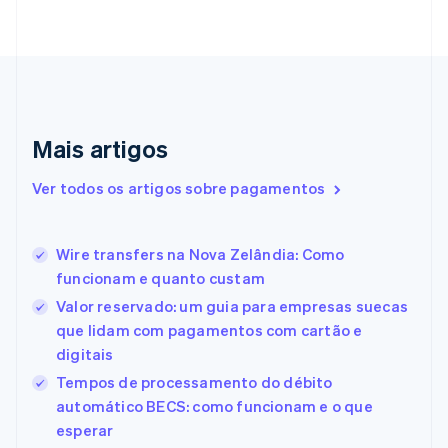
English
Croácia
English
Italiano
Dinamarca
English
Emirados Árabes Unidos
English
Mais artigos
Eslováquia
English
Ver todos os artigos sobre pagamentos
Eslovênia
English
Italiano
Espanha
Wire transfers na Nova Zelândia: Como
Español
English
funcionam e quanto custam
Estados Unidos
English
Español
简体中文
Valor reservado: um guia para empresas suecas
Estônia
que lidam com pagamentos com cartão e
English
digitais
Finlândia
Tempos de processamento do débito
English
Svenska
França
automático BECS: como funcionam e o que
Français
English
esperar
Gibraltar