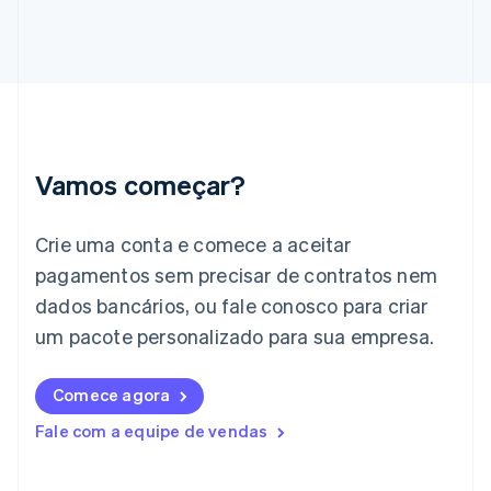
English
Grécia
English
Hungria
English
Índia
English
Irlanda
Vamos começar?
English
Itália
Crie uma conta e comece a aceitar
Italiano
English
Japão
pagamentos sem precisar de contratos nem
日本語
English
dados bancários, ou fale conosco para criar
Letônia
English
um pacote personalizado para sua empresa.
Liechtenstein
Deutsch
English
Comece agora
Lituânia
English
Fale com a equipe de vendas
Luxemburgo
Français
Deutsch
English
Malásia