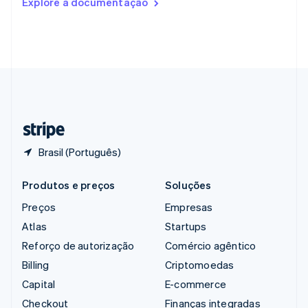
Explore a documentação
English
Singapura
English
简体中文
Suécia
Svenska
English
Suíça
Deutsch
Français
Italiano
English
Tailândia
ไทย
English
Brasil (Português)
Produtos e preços
Soluções
Preços
Empresas
Atlas
Startups
Reforço de autorização
Comércio agêntico
Billing
Criptomoedas
Capital
E-commerce
Checkout
Finanças integradas