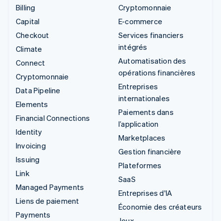
Billing
Cryptomonnaie
Capital
E-commerce
Checkout
Services financiers
intégrés
Climate
Automatisation des
Connect
opérations financières
Cryptomonnaie
Entreprises
Data Pipeline
internationales
Elements
Paiements dans
Financial Connections
l’application
Identity
Marketplaces
Invoicing
Gestion financière
Issuing
Plateformes
Link
SaaS
Managed Payments
Entreprises d'IA
Liens de paiement
Économie des créateurs
Payments
Jeux