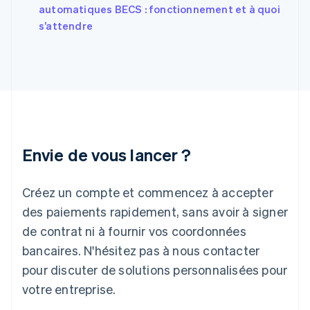
English
automatiques BECS : fonctionnement et à quoi
Grèce
s’attendre
English
Hongrie
English
Inde
English
Irlande
English
Italie
Italiano
English
Envie de vous lancer ?
Japon
日本語
English
Créez un compte et commencez à accepter
Lettonie
English
des paiements rapidement, sans avoir à signer
Liechtenstein
de contrat ni à fournir vos coordonnées
Deutsch
English
Lituanie
bancaires. N'hésitez pas à nous contacter
English
pour discuter de solutions personnalisées pour
Luxembourg
votre entreprise.
Français
Deutsch
English
Malaisie