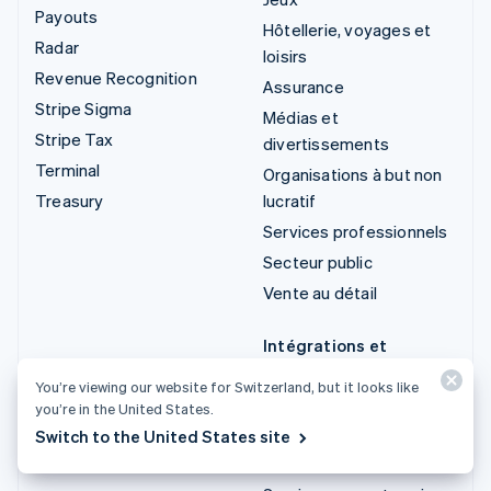
Payouts
Hôtellerie, voyages et
Radar
loisirs
Revenue Recognition
Assurance
Stripe Sigma
Médias et
Stripe Tax
divertissements
Terminal
Organisations à but non
Treasury
lucratif
Services professionnels
Secteur public
Vente au détail
Intégrations et
solutions sur mesure
You’re viewing our website for Switzerland, but it looks like
Stripe App Marketplace
you’re in the United States.
Switch to the United States site
Écosystème de
partenaires Stripe