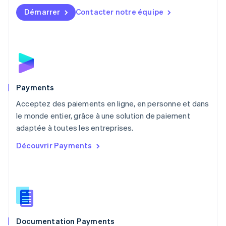
English
简体中文
Démarrer
Contacter notre équipe
Malte
English
Mexique
Español
English
Norvège
English
Nouvelle-Zélande
English
Payments
Pays-Bas
Acceptez des paiements en ligne, en personne et dans
Nederlands
English
le monde entier, grâce à une solution de paiement
Pologne
English
adaptée à toutes les entreprises.
Portugal
Découvrir Payments
Português
English
R.A.S. de Hong Kong, Chine
English
简体中文
République tchèque
English
Roumanie
English
Documentation Payments
Royaume-Uni