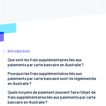
Découvrez les prochaines évolutions
Commerce en ligne
Radar
Prévention de la fraude
Écosystème
Atlas
Constitution de start-up
Partenaires
Climate
Stripe App Marketplace
Élimination du carbone
Identity
Vérification de l'identité
Introduction
Que sont les frais supplémentaires liés aux
paiements par carte bancaire en Australie ?
Pourquoi les frais supplémentaires liés aux
Stripe Sessions 2026
paiements par carte bancaire sont-ils réglementés
Découvrez comment Stripe construit l’infrastructure écono
en Australie ?
Regarder la vidéo
Quels moyens de paiement peuvent faire l’objet de
frais supplémentaires liés aux paiements par carte
bancaire en Australie ?