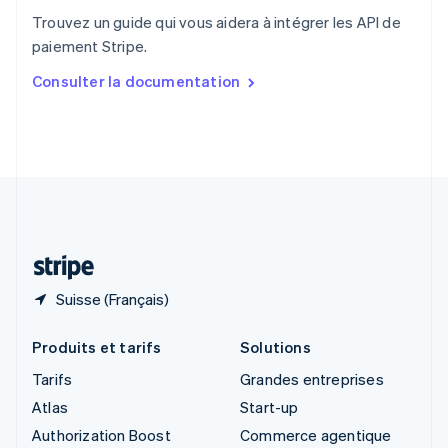
English
Trouvez un guide qui vous aidera à intégrer les API de
Singapour
paiement Stripe.
English
简体中文
Slovaquie
Consulter la documentation
English
Slovénie
English
Italiano
Suède
Svenska
English
Suisse
Deutsch
Français
Italiano
English
Thaïlande
ไทย
English
Suisse (Français)
Produits et tarifs
Solutions
Tarifs
Grandes entreprises
Atlas
Start-up
Authorization Boost
Commerce agentique