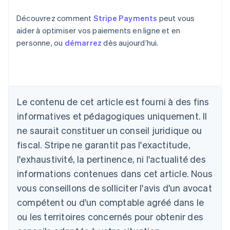
Découvrez comment
Stripe Payments
peut vous
aider à optimiser vos paiements en ligne et en
personne, ou
démarrez
dès aujourd’hui.
Le contenu de cet article est fourni à des fins
Allemagne
Deutsch
English
informatives et pédagogiques uniquement. Il
Australie
ne saurait constituer un conseil juridique ou
English
Autriche
fiscal. Stripe ne garantit pas l'exactitude,
Deutsch
English
l'exhaustivité, la pertinence, ni l'actualité des
Belgique
informations contenues dans cet article. Nous
Nederlands
Français
Deutsch
English
Brésil
vous conseillons de solliciter l'avis d'un avocat
Português
English
compétent ou d'un comptable agréé dans le
Bulgarie
ou les territoires concernés pour obtenir des
English
Canada