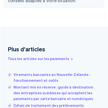
conseils adaptés à votre situation.
English
Français
Chine continentale
简体中文
English
Chypre
English
Croatie
English
Italiano
Danemark
English
Émirats arabes unis
Plus d'articles
English
Espagne
Tous les articles sur les paiements
Español
English
Estonie
English
Virements bancaires en Nouvelle-Zélande :
États-Unis
fonctionnement et coûts
English
Español
简体中文
Finlande
Montant mis en réserve : guide à destination
English
Svenska
des entreprises suédoises qui acceptent les
France
paiements par carte bancaire et numériques
Français
English
Délais de traitement des prélèvements
Gibraltar