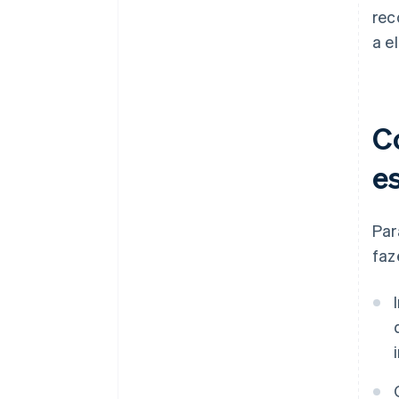
rec
a e
C
e
Par
faz