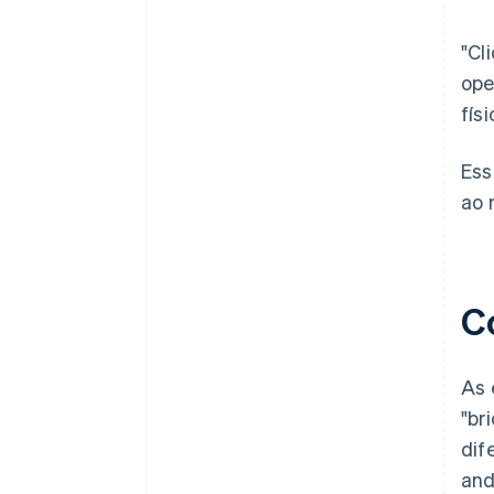
"Cl
ope
fís
Ess
ao 
C
As 
"br
dif
and