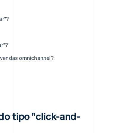
ar"?
ar"?
 vendas omnichannel?
o tipo "click-and-