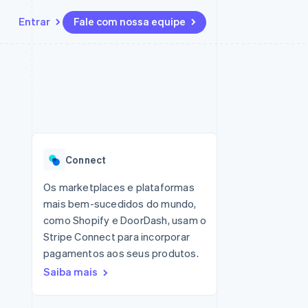
Entrar
Fale com nossa equipe
Recursos
Ecossistema
Contato
 marketplaces
Mais
Integrações de aplicativos
Parceiros
Fale com a equipe de vendas
Product roadmap
sões
Exemplos de códigos
Stripe App Marketplace
Seja um parceiro
Veja o que está chegando
ara plataformas
Blog de desenvolvedores
zer
Status da API
Radar
Prevenção de fraudes
Connect
Atlas
ativos
Incorporação de startups
Os marketplaces e plataformas
mais bem-sucedidos do mundo,
Climate
Remoção de carbono
como Shopify e DoorDash, usam o
Stripe Connect para incorporar
pagamentos aos seus produtos.
Saiba mais