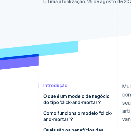
Última atualização: 25 de agosto de 20
Introdução
Mui
com
O que é um modelo de negócio
do tipo ’click-and-mortar’?
seu
art
Como funciona o modelo “click-
van
and-mortar”?
Quais são os benefícios das