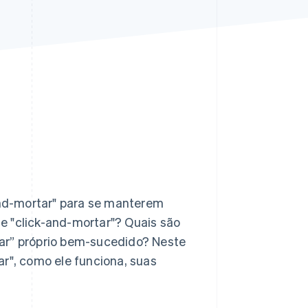
Stripe Sessions 2026
Veja como a Stripe está
construindo a
infraestrutura
econômica da IA.
Assista agora
nd-mortar" para se manterem
e "click-and-mortar"? Quais são
tar” próprio bem-sucedido? Neste
ar", como ele funciona, suas