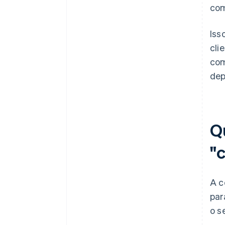
com
Iss
cli
com
dep
Q
"
A c
par
o s