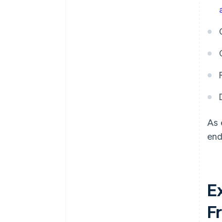
As 
end
E
F