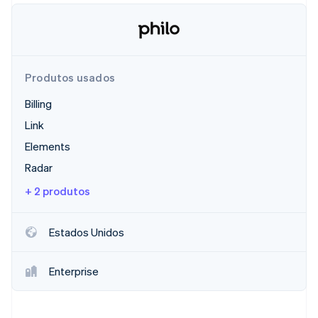
Ecossistema
Stripe Sessions 2026
Parceiros
Produtos usados
Stripe App Marketplace
Veja como a Stripe está construindo a infraestrutura econô
Assista agora
Billing
Link
Elements
Radar
+ 2 produtos
Estados Unidos
Enterprise