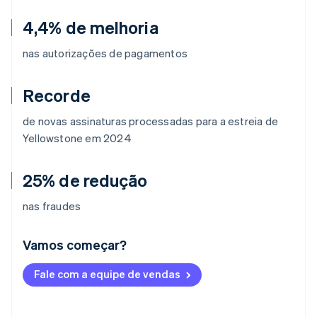
4,4% de melhoria
nas autorizações de pagamentos
Recorde
de novas assinaturas processadas para a estreia de
Yellowstone
em 2024
25% de redução
nas fraudes
Vamos começar?
Alemanha
Fale com a equipe de vendas
Deutsch
English
Austrália
English
Áustria