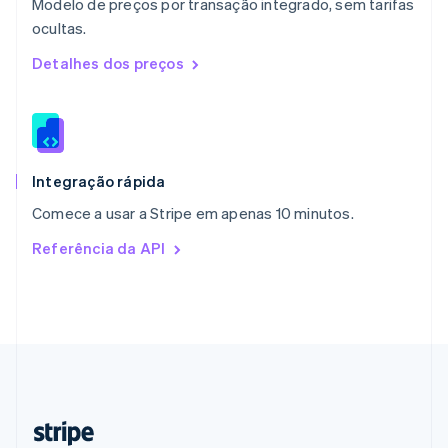
Modelo de preços por transação integrado, sem tarifas
Nederlands
English
ocultas.
Polônia
English
Detalhes dos preços
Portugal
Português
English
RAE de Hong Kong, China
English
简体中文
Reino Unido
English
Integração rápida
República Tcheca
Comece a usar a Stripe em apenas 10 minutos.
English
Romênia
Referência da API
English
Singapura
English
简体中文
Suécia
Svenska
English
Suíça
Deutsch
Français
Italiano
English
Tailândia
ไทย
English