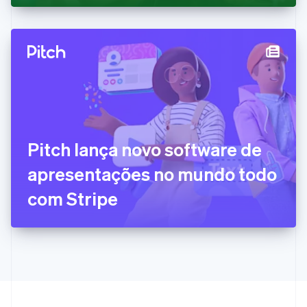
English
Italiano
Espanha
Español
English
Estados Unidos
English
Español
简体中文
Estônia
English
Finlândia
English
Svenska
França
Pitch lança novo software de
Français
English
Gibraltar
apresentações no mundo todo
English
Grécia
com Stripe
English
Hungria
English
Índia
English
Irlanda
English
Itália