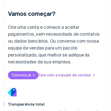
Italiano
English
Japão
Vamos começar?
日本語
English
Letônia
English
Crie uma conta e comece a aceitar
Liechtenstein
pagamentos, sem necessidade de contratos
Deutsch
English
Lituânia
ou dados bancários. Ou converse com nossa
English
equipe de vendas para um pacote
Luxemburgo
personalizado, que melhor se adéque às
Français
Deutsch
English
Malásia
necessidades de sua empresa.
English
简体中文
Malta
English
Comece já
Fale com a equipe de vendas
México
Español
English
Noruega
English
Nova Zelândia
English
Transparência total
Países Baixos