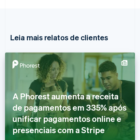
Deutsch
English
Bélgica
Nederlands
Français
Deutsch
English
Brasil
Português
English
Leia mais relatos de clientes
Bulgária
English
Canadá
English
Français
China continental
简体中文
English
Chipre
English
Croácia
English
Italiano
A Phorest aumenta a receita
Dinamarca
de pagamentos em 335% após
English
Emirados Árabes Unidos
unificar pagamentos online e
English
Eslováquia
presenciais com a Stripe
English
Eslovênia