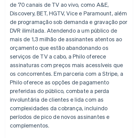
de 125
Recognition
de 70 canais de TV ao vivo, como A&E,
Marketplaces
Gerenciar assinaturas
Authorization
Automação
Plano de ação do
Gestão dos valores
Ofereça cobrança por
Discovery, BET, HGTV, Vice e Paramount, além
Boost
contábil
produto
Plataformas
uso
Otimizações
Stripe Sigma
Conferência anual das
de programação sob demanda e gravação por
SaaS
Emita cartões
de aceitação
Relatórios
sessões
respaldados por
DVR ilimitada. Atendendo a um público de
Link
personalizados
Carreiras
stablecoins
Checkout
Data Pipeline
Sala de imprensa
Provisione e gerencie
mais de 1,3 milhão de assinantes atentos ao
acelerado
Sincronização
Stripe Press
serviços com agentes
Por setor
orçamento que estão abandonando os
de dados
serviços de TV a cabo, a Philo oferece
Empresas de IA
assinaturas com preços mais acessíveis que
Economia de criadores
Contato
Recursos
os concorrentes. Em parceria com a Stripe, a
Mais
Jogos
Fale com a equipe de
Product roadmap
Hospitalidade, viagens
Integrações de
Philo oferece as opções de pagamento
vendas
Veja o que está chegando
e lazer
aplicativos
Seja um parceiro
preferidas do público, combate a perda
Seguros
Exemplos de códigos
Radar
Mídia e entretenimento
Blog de
involuntária de clientes e lida com as
Prevenção de fraudes
desenvolvedores
complexidades da cobrança, incluindo
Organizações sem fins
Status da API
Atlas
lucrativos
Incorporação de startups
períodos de pico de novos assinantes e
Serviços profissionais
complementos.
Climate
Setor público
Remoção de carbono
Varejo