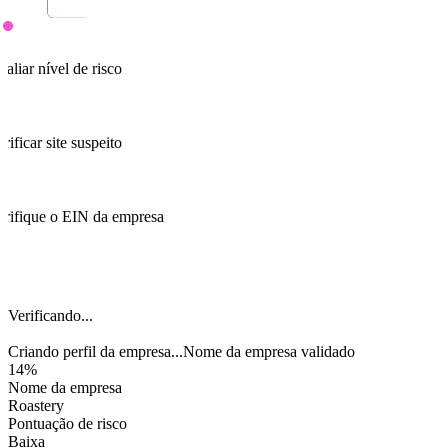
valiar nível de risco
rificar site suspeito
erifique o EIN da empresa
Nome da empresa validado
Criando perfil da empresa...
Nome da empresa validado
98%
Nome​ da​ empresa​
Roastery
Pontuação de risco
Baixa