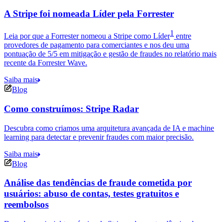
A Stripe foi nomeada Líder pela Forrester
1
Leia por que a Forrester nomeou a Stripe como Líder
entre
provedores de pagamento para comerciantes e nos deu uma
pontuação de 5/5 em mitigação e gestão de fraudes no relatório mais
recente da Forrester Wave.
Saiba mais
Blog
Como construímos: Stripe Radar
Descubra como criamos uma arquitetura avançada de IA e machine
learning para detectar e prevenir fraudes com maior precisão.
Saiba mais
Blog
Análise das tendências de fraude cometida por
usuários: abuso de contas, testes gratuitos e
reembolsos