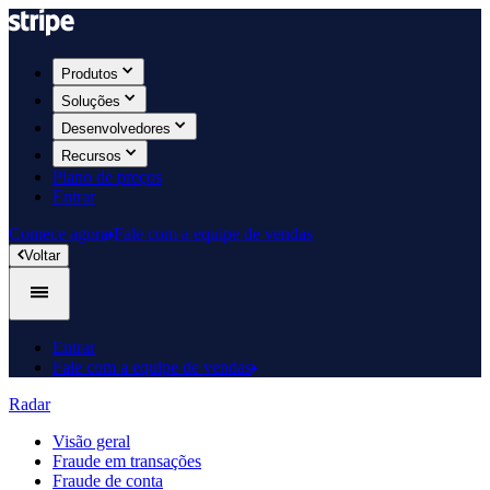
Produtos​
Soluções
Desenvolvedores
Recursos
Plano de preços
Entrar
Comece agora
Fale com a equipe de vendas
​Voltar​​
Entrar
Fale com a equipe de vendas
Radar
Visão geral
Fraude em transações
Fraude de conta