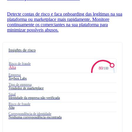
Consultado
Detecte contas de risco e faça onboarding das legítimas na sua
Informações do titular do cartão
plataforma ou marketplace mais rapidamente. Monitore
continuamente os comerciantes na sua plataforma para
Ana Carvalho
minimizar possíveis abusos.
Número do cartão
4242 4242 4242 4242
Insights de risco
03/28
760
Risco de fraude
Alta
80
/
100
Empresa
Toybox Labs
​Tipo​ de​ empresa​
Vendedor de marketplace
Sinal
Identidade da empresa não verificada
Risco de fraude
Alta
Correspondência de identidade
Nenhuma correspondência encontrada