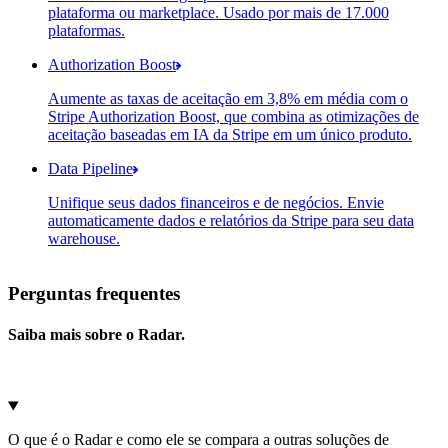
Contas conectadas
plataforma ou marketplace. Usado por mais de 17.000
Conta
Status da conta
Saldo de
plataformas.
Gleason Group
Ativado
Authorization Boost
Aumente as taxas de aceitação em 3,8% em média com o
Stripe Authorization Boost, que combina as otimizações de
Resumo do impacto da otimização
aceitação baseadas em IA da Stripe em um único produto.
Economias de custo
Data Pipeline
Recurso
Economia
Unifique seus dados financeiros e de negócios. Envie
automaticamente dados e relatórios da Stripe para seu data
Adaptive Acceptance
warehouse.
Selecione seu destino de armazenamento de
dados
Perguntas frequentes
Amazon Redshift
Saiba mais sobre o Radar.
O que é o Radar e como ele se compara a outras soluções de