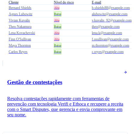
Cliente​
Nível​ do​ risco​
E-mail
Bernard Shields
b.shields88@example.com
Alta
Agnes Lubowitz
alubowitz@example.com
Baixa
Vivian Kuvalis
v.kuvalis_92@example.com
Alta
Theo Nakamura
theo@example.com
Baixa
Lena Kovachevski
lena.k@example.com
Alta
Finn O'Sullivan
f.osullivan@example.com
Alta
Maya Thornton
m.thornton@example.com
Baixa
Carlos Reyes
c.reyes@example.com
Baixa
Gestão de contestações
Resolva contestações rapidamente com ferramentas de
prevenção com tecnologia Verifi e Ethoca e recupere a receita
com o Smart Disputes, que gerencia e envia comprovante em
seu nome.