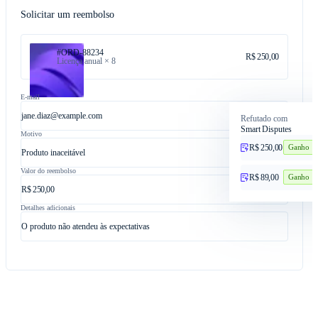
Solicitar um reembolso
#ORD-88234
R$ 250,00
Licença anual × 8
E-mail
jane.diaz@example.com
Refutado com
Smart Disputes
Motivo
R$ 250,00
P
Ganho
Produto inaceitável
Valor do reembolso
R$ 89,00
Ganho
R$ 250,00
Detalhes adicionais
O produto não atendeu às expectativas