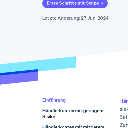
Optimierung der
Datensynchronisier
Erste Schritte mit Stripe
Autorisierungsraten
Link
Beschleunigter Bezahlvorgang
Letzte Änderung: 27. Juni 2024
Financial Connections
Verbundene Finanzdaten
Einführung
Hän
ele
Händlerkonten mit geringem
Risiko
Bet
Zah
Händlerkonten mit mittlerem