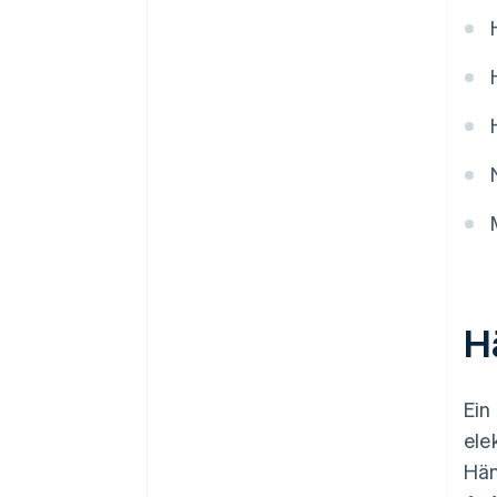
H
Ein
ele
Hän