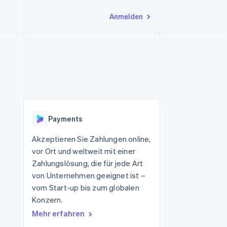
Anmelden
Ressourcen
Ecosystem
Kontakt
nd Marktplätze
Mehr
App-Integrationen
Partner
Sales-Team kontaktieren
Product roadmap
Code-Beispiele
Stripe App-Marktplatz
Partner werden
Ausblick
 Plattformen
Entwickler-Blog
 platforms
eit
API-Status
Radar
Betrugsprävention
eistungen
Payments
Atlas
onen
virtuelle Karten
Start-up-Gründung
Akzeptieren Sie Zahlungen online,
vor Ort und weltweit mit einer
Climate
CO₂-Entnahme
Zahlungslösung, die für jede Art
von Unternehmen geeignet ist –
Identity
Online-Identitätsprüfung
vom Start-up bis zum globalen
Konzern.
Mehr erfahren