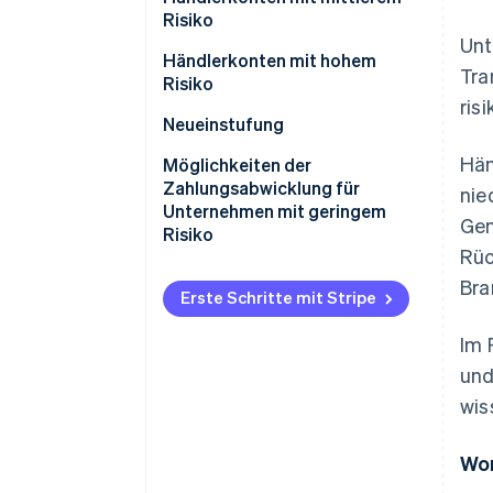
Risiko
Unt
Händlerkonten mit hohem
Tra
Risiko
ris
Neueinstufung
Hän
Möglichkeiten der
Zahlungsabwicklung für
nie
Unternehmen mit geringem
Gen
Risiko
Rüc
Bra
Erste Schritte mit Stripe
Im 
und
wis
Wor