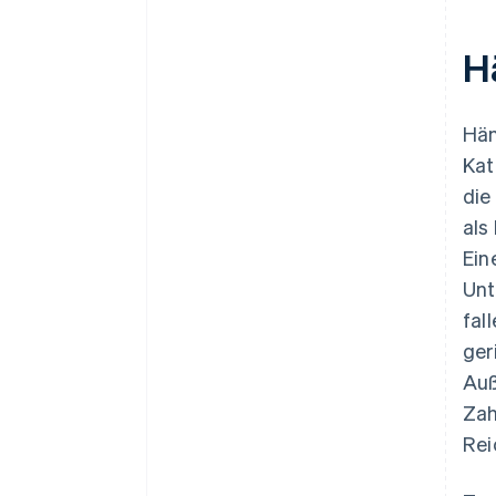
H
Hän
Kat
die
als
Ein
Unt
fal
ger
Auß
Zah
Rei