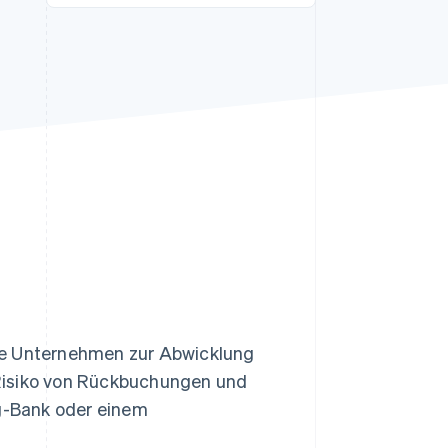
Stripe-Sessions 2026
Erfahren Sie, wie Stripe
Lösungen für die
Wirtschaftsinfrastruktur
für KI aufbaut.
Jetzt ansehen
die Unternehmen zur Abwicklung
Risiko von Rückbuchungen und
ng-Bank oder einem