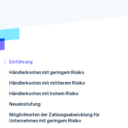
Betrugsprävention
Ecosystem
Atlas
Start-up-Gründung
Partner
Stripe App-Marktplatz
Climate
CO₂-Entnahme
Identity
Online-Identitätsprüfung
Einführung
Händlerkonten mit geringem Risiko
Stripe-Sessions 2026
Erfahren Sie, wie Stripe Lösungen für die Wirtschaft
Händlerkonten mit mittlerem Risiko
Jetzt ansehen
Händlerkonten mit hohem Risiko
Neueinstufung
Möglichkeiten der Zahlungsabwicklung für
Unternehmen mit geringem Risiko