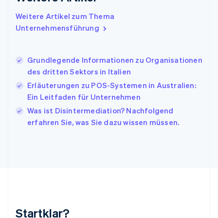
English
Italien
Weitere Artikel zum Thema
Italiano
English
Unternehmensführung
Japan
日本語
English
Kanada
Grundlegende Informationen zu Organisationen
English
Français
des dritten Sektors in Italien
Kroatien
English
Italiano
Erläuterungen zu POS-Systemen in Australien:
Lettland
Ein Leitfaden für Unternehmen
English
Was ist Disintermediation? Nachfolgend
Liechtenstein
erfahren Sie, was Sie dazu wissen müssen.
Deutsch
English
Litauen
English
Luxemburg
Français
Deutsch
English
Malaysia
English
简体中文
Malta
English
Startklar?
Mexiko