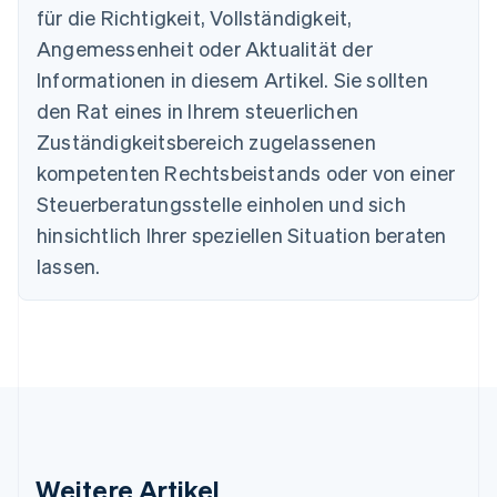
für die Richtigkeit, Vollständigkeit,
Português
English
Bulgarien
Angemessenheit oder Aktualität der
English
Informationen in diesem Artikel. Sie sollten
Dänemark
English
den Rat eines in Ihrem steuerlichen
Deutschland
Zuständigkeitsbereich zugelassenen
Deutsch
English
Estland
kompetenten Rechtsbeistands oder von einer
English
Steuerberatungsstelle einholen und sich
Festlandchina
hinsichtlich Ihrer speziellen Situation beraten
简体中文
English
Finnland
lassen.
English
Svenska
Frankreich
Français
English
Gibraltar
English
Griechenland
English
Indien
English
Weitere Artikel
Irland