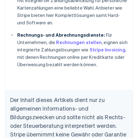
mit integrierter Zahlungsabwicklung für persönliche
Kartenzahlungen eine beliebte Wahl. Anbieter wie
Stripe bieten hier Komplettlösungen samt Hard-
und Software an.
Rechnungs- und Abrechnungsdienste:
Für
Unternehmen, die
Rechnungen stellen
, eignen sich
integrierte Zahlungslösungen wie
Stripe Invoicing
,
mit denen Rechnungen online per Kreditkarte oder
Überweisung bezahlt werden können.
Der Inhalt dieses Artikels dient nur zu
allgemeinen Informations- und
Australien
Bildungszwecken und sollte nicht als Rechts-
English
Belgien
oder Steuerberatung interpretiert werden.
Nederlands
Français
Deutsch
English
Stripe übernimmt keine Gewähr oder Garantie
Brasilien