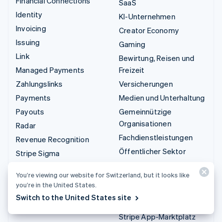
Financial Connections
SaaS
Identity
KI-Unternehmen
Invoicing
Creator Economy
Issuing
Gaming
Link
Bewirtung, Reisen und
Managed Payments
Freizeit
Zahlungslinks
Versicherungen
Payments
Medien und Unterhaltung
Payouts
Gemeinnützige
Organisationen
Radar
Fachdienstleistungen
Revenue Recognition
Öffentlicher Sektor
Stripe Sigma
Einzelhandel
Tax
You’re viewing our website for Switzerland, but it looks like
Terminal
you’re in the United States.
Integrationen und
Treasury
Switch to the United States site
Custom-Lösungen
Stripe App-Marktplatz