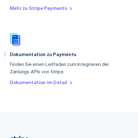
English
Mehr zu Stripe Payments
Slowenien
English
Italiano
Sonderverwaltungsregion Hongkong,
China
English
简体中文
Spanien
Español
English
Dokumentation zu Payments
Thailand
ไทย
English
Finden Sie einen Leitfaden zum Integrieren der
Tschechische Republik
Zahlungs-APIs von Stripe.
English
Ungarn
Dokumentation im Detail
English
Vereinigte Arabische Emirate
English
Vereinigte Staaten
English
Español
简体中文
Vereinigtes Königreich
English
Zypern
English