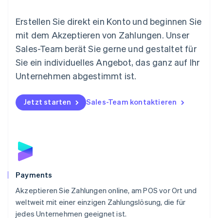
Español
English
Neuseeland
Erstellen Sie direkt ein Konto und beginnen Sie
English
mit dem Akzeptieren von Zahlungen. Unser
Niederlande
Nederlands
English
Sales-Team berät Sie gerne und gestaltet für
Norwegen
Sie ein individuelles Angebot, das ganz auf Ihr
English
Österreich
Unternehmen abgestimmt ist.
Deutsch
English
Polen
Jetzt starten
Sales-Team kontaktieren
English
Portugal
Português
English
Rumänien
English
Schweden
Svenska
English
Schweiz
Payments
Deutsch
Français
Italiano
English
Akzeptieren Sie Zahlungen online, am POS vor Ort und
Singapur
English
简体中文
weltweit mit einer einzigen Zahlungslösung, die für
Slowakei
jedes Unternehmen geeignet ist.