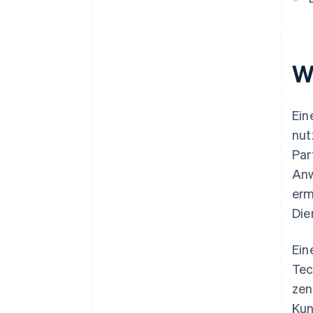
W
Ein
nut
Par
Anw
erm
Die
Ein
Tec
zen
Kun