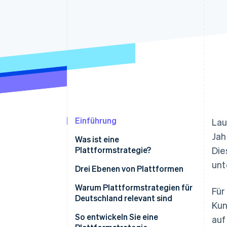
Optimierung der
Datensynchronisier
Autorisierungsraten
Link
Beschleunigter Bezahlvorgang
Financial Connections
Verbundene Finanzdaten
Einführung
Lau
Jah
Was ist eine
Plattformstrategie?
Die
unt
Drei Ebenen von Plattformen
Kunden-Plattformen
Warum Plattformstrategien für
Für
Deutschland relevant sind
Kun
Capability-Plattformen
So entwickeln Sie eine
auf
Technologische Plattformen