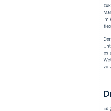
zuk
Mar
Im 
fle
Der
Unt
es 
Wet
zu 
D
Es 