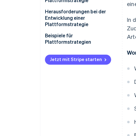
Plattformstrategie
ein
Ziele definieren
Herausforderungen bei der
Entwicklung einer
In 
Zielgruppen analysieren
Plattformstrategie
Zud
Geschäftsmodell festlegen
Beispiele für
Art
Plattformstrategien
Infrastruktur aufbauen
Wor
Plattformstrategie für das B2B-
Partnerschaften aufbauen
Händlerportal eines
Jetzt mit Stripe starten
Industrieunternehmens
Skalieren und verbessern
Plattformstrategie für die
Fitnessplattform einer
Fitnessstudiokette