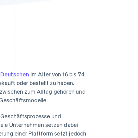
Stripe-Sessions 2026
Erfahren Sie, wie Stripe
Lösungen für die
Wirtschaftsinfrastruktur
für KI aufbaut.
Jetzt ansehen
 Deutschen
im Alter von 16 bis 74
kauft oder bestellt zu haben.
inzwischen zum Alltag gehören und
r Geschäftsmodelle.
, Geschäftsprozesse und
 Viele Unternehmen setzen dabei
rung einer Plattform setzt jedoch