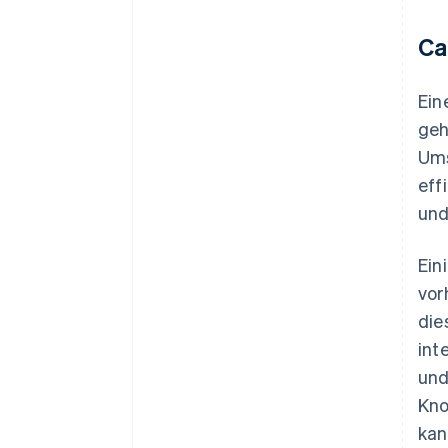
Ca
Ein
geh
Ums
eff
und
Ein
vor
die
int
und
Kno
kan