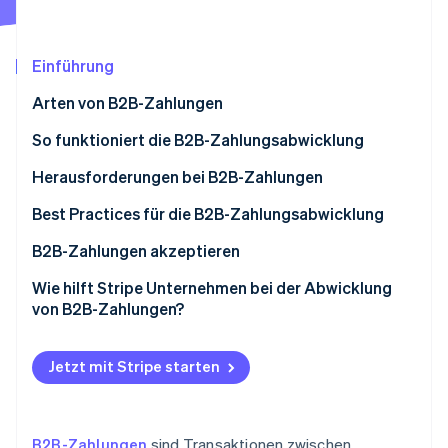
Betrugsprävention
Ecosystem
Atlas
Start-up-Gründung
Partner
Einführung
Stripe App-Marktplatz
Climate
Arten von B2B-Zahlungen
CO₂-Entnahme
Identity
So funktioniert die B2B-Zahlungsabwicklung
Online-Identitätsprüfung
Herausforderungen bei B2B-Zahlungen
Best Practices für die B2B-Zahlungsabwicklung
B2B-Zahlungen akzeptieren
Stripe-Sessions 2026
Der Prozess der Akzeptanz von B2B-Zahlungen
Wie hilft Stripe Unternehmen bei der Abwicklung
Erfahren Sie, wie Stripe Lösungen für die Wirts
Jetzt ansehen
von B2B-Zahlungen?
Jetzt mit Stripe starten
B2B-Zahlungen
sind Transaktionen zwischen