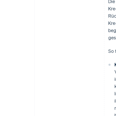
Die
Kre
Rüc
Kre
beg
ges
So 