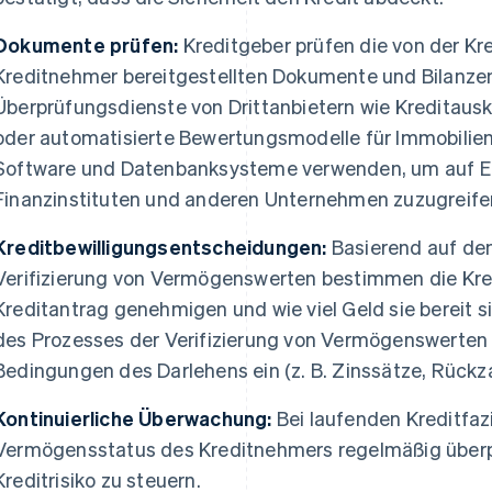
Dokumente prüfen:
Kreditgeber prüfen die von der K
Kreditnehmer bereitgestellten Dokumente und Bilanzen
Überprüfungsdienste von Drittanbietern wie Kreditausk
oder automatisierte Bewertungsmodelle für Immobilien
Software und Datenbanksysteme verwenden, um auf E
Finanzinstituten und anderen Unternehmen zuzugreife
Kreditbewilligungsentscheidungen:
Basierend auf den
Verifizierung von Vermögenswerten bestimmen die Kred
Kreditantrag genehmigen und wie viel Geld sie bereit si
des Prozesses der Verifizierung von Vermögenswerten f
Bedingungen des Darlehens ein (z. B. Zinssätze, Rückz
Kontinuierliche Überwachung:
Bei laufenden Kreditfaz
Vermögensstatus des Kreditnehmers regelmäßig überp
Kreditrisiko zu steuern.