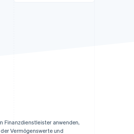
Stripe-Sessions 2026
Erfahren Sie, wie Stripe
Lösungen für die
Wirtschaftsinfrastruktur
für KI aufbaut.
Jetzt ansehen
en Finanzdienstleister anwenden,
it der Vermögenswerte und