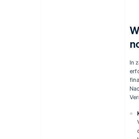
W
n
In 
erf
fin
Nac
Ver