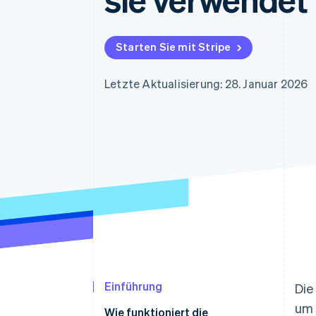
Optimierung der
Datensynchronisier
Autorisierungsraten
Link
Beschleunigter Bezahlvorgang
Starten Sie mit Stripe
Financial Connections
Verbundene Finanzdaten
Letzte Aktualisierung: 28. Januar 2026
Einführung
Die
um 
Wie funktioniert die