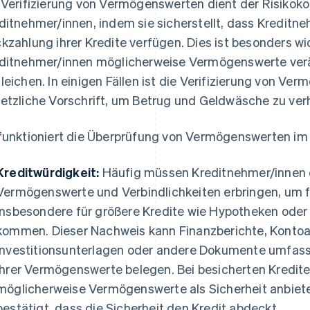
 Verifizierung von Vermögenswerten dient der Risikokon
ditnehmer/innen, indem sie sicherstellt, dass Kreditne
kzahlung ihrer Kredite verfügen. Dies ist besonders wic
ditnehmer/innen möglicherweise Vermögenswerte ver
leichen. In einigen Fällen ist die Verifizierung von V
etzliche Vorschrift, um Betrug und Geldwäsche zu ver
funktioniert die Überprüfung von Vermögenswerten im 
Kreditwürdigkeit:
Häufig müssen Kreditnehmer/innen e
Vermögenswerte und Verbindlichkeiten erbringen, um f
insbesondere für größere Kredite wie Hypotheken ode
kommen. Dieser Nachweis kann Finanzberichte, Konto
Investitionsunterlagen oder andere Dokumente umfasse
ihrer Vermögenswerte belegen. Bei besicherten Kredi
möglicherweise Vermögenswerte als Sicherheit anbiet
bestätigt, dass die Sicherheit den Kredit abdeckt.