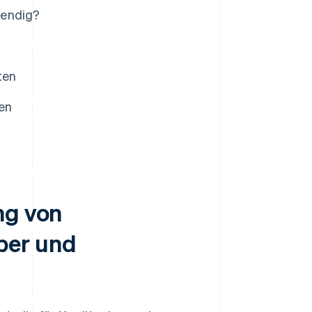
wendig?
ten
ten
ng von
ber und