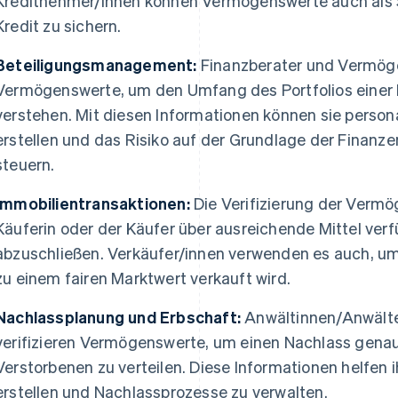
Kreditnehmer/innen können Vermögenswerte auch als 
Kredit zu sichern.
Beteiligungsmanagement:
Finanzberater und Vermöge
Vermögenswerte, um den Umfang des Portfolios einer 
verstehen. Mit diesen Informationen können sie person
erstellen und das Risiko auf der Grundlage der Finanz
steuern.
Immobilientransaktionen:
Die Verifizierung der Vermö
Käuferin oder der Käufer über ausreichende Mittel verf
abzuschließen. Verkäufer/innen verwenden es auch, um 
zu einem fairen Marktwert verkauft wird.
Nachlassplanung und Erbschaft:
Anwältinnen/Anwälte
verifizieren Vermögenswerte, um einen Nachlass gen
Verstorbenen zu verteilen. Diese Informationen helfen
erstellen und Nachlassprozesse zu verwalten.