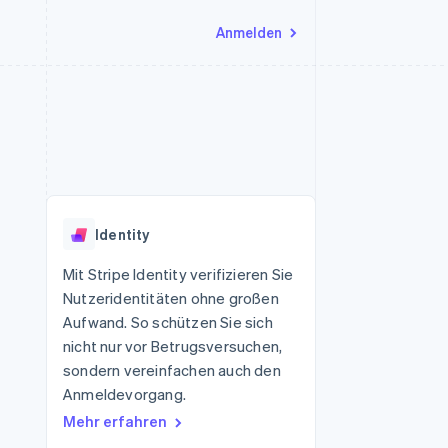
Anmelden
Ressourcen
Ecosystem
Kontakt
nd Marktplätze
Mehr
App-Integrationen
Partner
Sales-Team kontaktieren
Product roadmap
Code-Beispiele
Stripe App-Marktplatz
Partner werden
Ausblick
 Plattformen
Entwickler-Blog
 platforms
eit
API-Status
Radar
Betrugsprävention
eistungen
Identity
Atlas
onen
virtuelle Karten
Start-up-Gründung
Mit Stripe Identity verifizieren Sie
Nutzeridentitäten ohne großen
Climate
CO₂-Entnahme
Aufwand. So schützen Sie sich
nicht nur vor Betrugsversuchen,
Identity
Online-Identitätsprüfung
sondern vereinfachen auch den
Anmeldevorgang.
Mehr erfahren