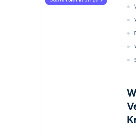
W
V
K