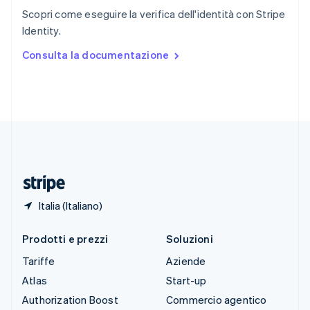
English
Italiano
Scopri come eseguire la verifica dell'identità con Stripe
Spagna
Identity.
Español
English
Stati Uniti
Consulta la documentazione
English
Español
简体中文
Svezia
Svenska
English
Svizzera
Deutsch
Français
Italiano
English
Thailandia
ไทย
English
Ungheria
English
Italia (Italiano)
Prodotti e prezzi
Soluzioni
Tariffe
Aziende
Atlas
Start-up
Authorization Boost
Commercio agentico