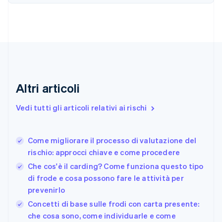
简体中文
English
Cipro
English
Croazia
English
Italiano
Danimarca
English
Emirati Arabi Uniti
English
Altri articoli
Estonia
English
Vedi tutti gli articoli relativi ai rischi
Finlandia
English
Svenska
Francia
Come migliorare il processo di valutazione del
Français
English
rischio: approcci chiave e come procedere
Germania
Che cos'è il carding? Come funziona questo tipo
Deutsch
English
Giappone
di frode e cosa possono fare le attività per
日本語
English
prevenirlo
Gibilterra
Concetti di base sulle frodi con carta presente:
English
che cosa sono, come individuarle e come
Grecia