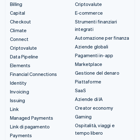
Billing
Criptovalute
Capital
E-commerce
Checkout
Strumenti finanziari
integrati
Climate
Automazione per finanza
Connect
Aziende globali
Criptovalute
Pagamenti in-app
Data Pipeline
Marketplace
Elements
Gestione del denaro
Financial Connections
Piattaforme
Identity
SaaS
Invoicing
Aziende di IA
Issuing
Creator economy
Link
Gaming
Managed Payments
Ospitalità, viaggi e
Link di pagamento
tempo libero
Payments