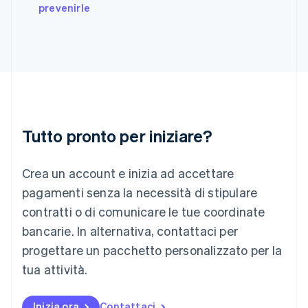
English
prevenirle
India
English
Irlanda
English
Italia
Italiano
English
Lettonia
English
Liechtenstein
Tutto pronto per iniziare?
Deutsch
English
Lituania
Crea un account e inizia ad accettare
English
Lussemburgo
pagamenti senza la necessità di stipulare
Français
Deutsch
English
contratti o di comunicare le tue coordinate
Malaysia
bancarie. In alternativa, contattaci per
English
简体中文
Malta
progettare un pacchetto personalizzato per la
English
tua attività.
Messico
Español
English
Norvegia
Inizia ora
Contattaci