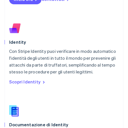
English
Nuova Zelanda
English
Paesi Bassi
Nederlands
English
Polonia
English
Identity
Portogallo
Português
English
Con Stripe Identity puoi verificare in modo automatico
RAS di Hong Kong, Cina
l'identità degli utenti in tutto il mondo per prevenire gli
English
简体中文
attacchi da parte di truffatori, semplificando al tempo
Regno Unito
English
stesso le procedure per gli utenti legittimi.
Repubblica Ceca
Scopri Identity
English
Romania
English
Singapore
English
简体中文
Slovacchia
English
Documentazione di Identity
Slovenia