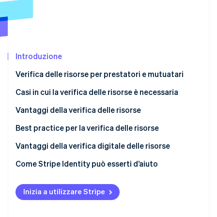
Scopri cosa ti aspetta
Radar
Ecosistema
Prevenzione delle frodi
Partner
Atlas
Stripe App Marketplace
Costituzione di start-up
Introduzione
Climate
Verifica delle risorse per prestatori e mutuatari
Rimozione del carbonio
Casi in cui la verifica delle risorse è necessaria
Identity
Verifica online dell'identità
Vantaggi della verifica delle risorse
Best practice per la verifica delle risorse
Vantaggi della verifica digitale delle risorse
Stripe Sessions 2026
Come Stripe Identity può esserti d’aiuto
Scopri come Stripe sta costruendo l'infrastruttura economi
Guarda ora
Inizia a utilizzare Stripe