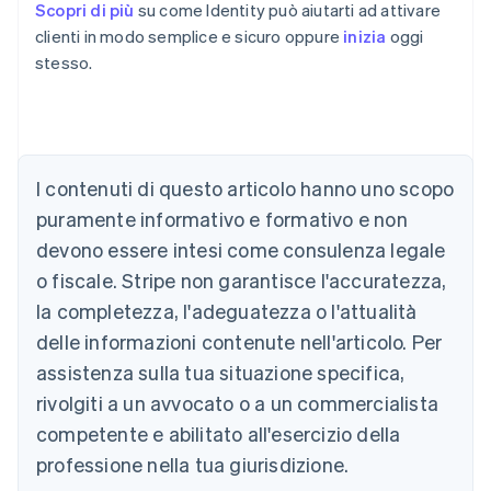
Scopri di più
su come Identity può aiutarti ad attivare
clienti in modo semplice e sicuro oppure
inizia
oggi
stesso.
I contenuti di questo articolo hanno uno scopo
Australia
puramente informativo e formativo e non
English
devono essere intesi come consulenza legale
Austria
o fiscale. Stripe non garantisce l'accuratezza,
Deutsch
English
Belgio
la completezza, l'adeguatezza o l'attualità
Nederlands
Français
Deutsch
English
delle informazioni contenute nell'articolo. Per
Brasile
assistenza sulla tua situazione specifica,
Português
English
Bulgaria
rivolgiti a un avvocato o a un commercialista
English
competente e abilitato all'esercizio della
Canada
English
Français
professione nella tua giurisdizione.
Cina continentale