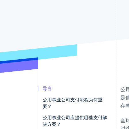
加速结账
导言
公
是
公用事业公司支付流程为何重
存
要？
收入依赖于此
公用事业公司应提供哪些支付解
全
决方案？
时
客户会留意到