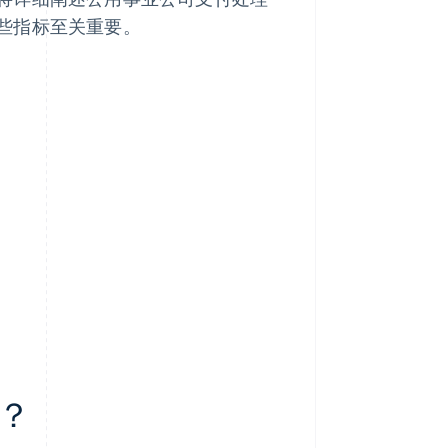
些指标至关重要。
？