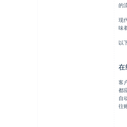
的
现
味
以
在
客
都
自
往