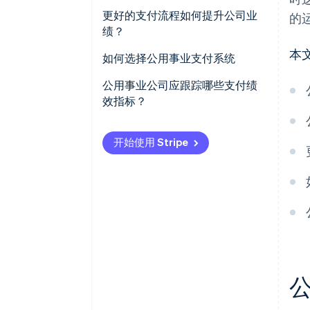
在线门户和移动访问
更好的支付流程如何提升公司业
的
提升效率并节省成本
绩？
定期计费与自动扣款
安全至关重要
本
提升收款率
如何选择公用事业支付系统
银行转账和实时支付
数据助力更优决策
降低运营成本
支持全方位的支付方式
公用事业公司应跟踪哪些支付绩
数字钱包和设备原生支付
效指标？
提高客户留存率
线上、移动及现场支付渠道一体
支付链接与二维码
化
支付成功率
实时洞察与智能运营
开始使用 Stripe
交互式语音应答 (IVR) 系统与电话
实时可见性和对账
首次尝试成功率
支付
更轻松的合规与更少的安全问题
自动化核心流程
自动付款注册率
现场及实地支付
长期可扩张性
支付方式组合
监管合规风险最小
拒付原因
与计费相关的客户支持量
退款和纠纷率