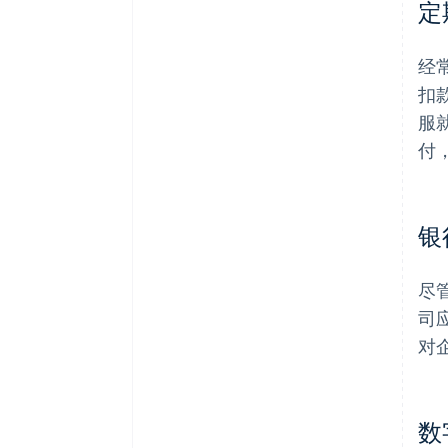
定
经
扣
服
付
银
尽
司
对
数