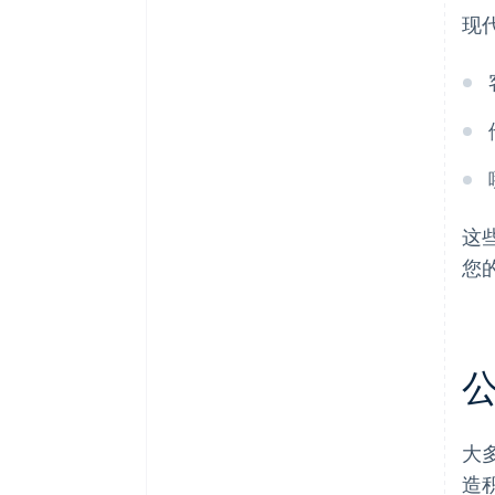
现
这
您
大
造