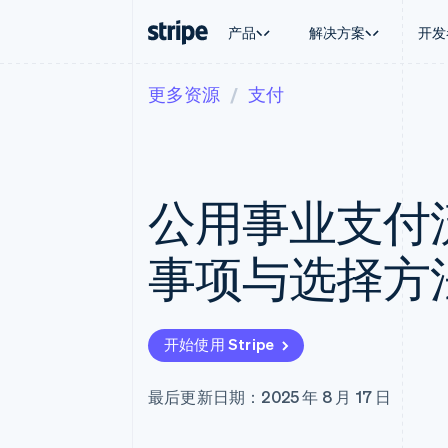
产品
解决方案
开发
更多资源
支付
按企业阶段
文档
学习
按应用场
支持
支付
营收
大型企业
Stripe 文档
博客
智能体
获取支
Payments
Billing
初创企业
API 参考文档
客户案例
加密货
托管支
在线支付
经常性收入
库与 SDK
指南
电子商
专业服
Managed Payments
Metronome
Stripe Apps
公用事业支付
嵌入式
备案商家解决方案
按用量计费
财务自
Payment links
Subscriptions
全球化
无代码支付
订阅管理
应用内
事项与选择方
Checkout
Invoicing
交易市
预构建支付界面
一次性或定期账单
资金管
Elements
Tax
平台
灵活的 UI 组件
销售税和增值税自动
SaaS
Payment methods
Revenue Recogniti
开始使用 Stripe
接入 125+ 种支付方式
会计自动化
Terminal
Stripe Sigma
线下支付
自定义报告
最后更新日期：2025 年 8 月 17 日
Authorization Boost
Data Pipeline
支付成功率优化
数据同步
Link