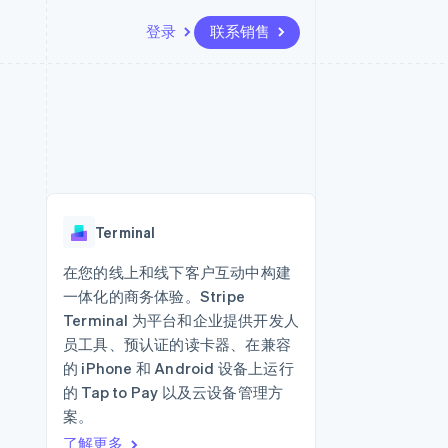
登录
联系销售
资源
生态系统
联系
场
更多
应用集成
合作伙伴
联系销售
Product roadmap
代码示例
Stripe App Marketplace
成为合作伙伴
了解未来规划
开发者博客
API 状态
Radar
欺诈防范
Terminal
Atlas
初创企业注册
在您的线上和线下客户互动中构建
一体化的商务体验。Stripe
Climate
碳移除
Terminal 为平台和企业提供开发人
员工具、预认证的读卡器、在兼容
的 iPhone 和 Android 设备上运行
的 Tap to Pay 以及云设备管理方
案。
了解更多