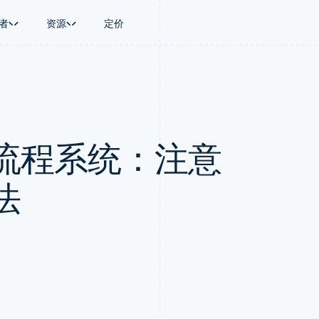
者
资源
定价
景
指南
按行业
公司
资金管理
平台和交易市
商务
持
接受线上付款
AI 企业
产品路线图
Global Payouts
Connect
币
持方案
实施预置结账流程
创作者经济
Sessions 年度大会
向第三方打款
平台支付
务
务
构建平台或交易市场
游戏
招聘
Crypto
流程系统：注意
金融
管理订阅
酒店、旅游与休闲
资讯中心
钱包、稳定币发行和发卡基础设
动化
提供按用量计费
保险
Stripe Press
施
企业
发行稳定币支持的支付卡
媒体与娱乐
支付
通过智能体配置和管理服务
非营利组织
法
场
专业服务
理
公共部门
零售
化
on