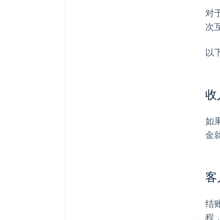
结算时间
对
次
以
收
如
金
客
结
程