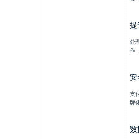
提
处
作
安
支
牌
数