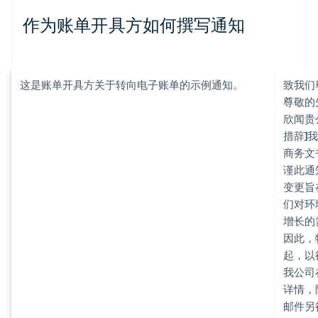
作为账单开具方如何撰写通知
这是账单开具方关于转向电子账单的示例通知。
致我们
尊敬的
欣闻贵
措辞]
商务文
谨此通
变更旨
们对环
增长的
因此，
起，以
我公司
详情，
邮件另