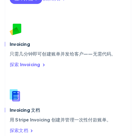
塞浦路斯
English
斯洛伐克
English
斯洛文尼亚
English
Italiano
泰国
Invoicing
ไทย
English
希腊
只需几分钟即可创建账单并发给客户——无需代码。
English
探索 Invoicing
西班牙
Español
English
新加坡
English
简体中文
新西兰
English
匈牙利
English
Invoicing 文档
意大利
用 Stripe Invoicing 创建并管理一次性付款账单。
Italiano
English
印度
探索文档
English