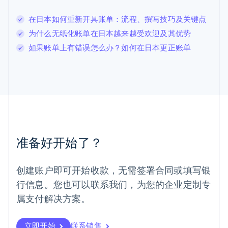
卢森堡
Français
Deutsch
English
在日本如何重新开具账单：流程、撰写技巧及关键点
罗马尼亚
为什么无纸化账单在日本越来越受欢迎及其优势
English
马尔他
如果账单上有错误怎么办？如何在日本更正账单
English
马来西亚
English
简体中文
美国
English
Español
简体中文
墨西哥
Español
English
挪威
准备好开始了？
English
葡萄牙
Português
English
创建账户即可开始收款，无需签署合同或填写银
日本
行信息。您也可以联系我们，为您的企业定制专
日本語
English
瑞典
属支付解决方案。
Svenska
English
瑞士
Deutsch
Français
Italiano
English
立即开始
联系销售