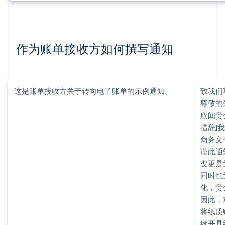
作为账单接收方如何撰写通知
这是账单接收方关于转向电子账单的示例通知。
致我们
尊敬的
欣闻贵
措辞]
商务文
谨此通
变更是
同时也
化，贵
因此，
将纸质
续开具