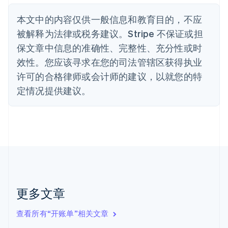
丹麦
English
本文中的内容仅供一般信息和教育目的，不应
德国
被解释为法律或税务建议。Stripe 不保证或担
Deutsch
English
法国
保文章中信息的准确性、完整性、充分性或时
Français
English
效性。您应该寻求在您的司法管辖区获得执业
芬兰
许可的合格律师或会计师的建议，以就您的特
English
Svenska
定情况提供建议。
荷兰
Nederlands
English
加拿大
English
Français
捷克
English
克罗地亚
English
Italiano
拉脱维亚
English
更多文章
立陶宛
English
列支敦士登
查看所有“开账单”相关文章
Deutsch
English