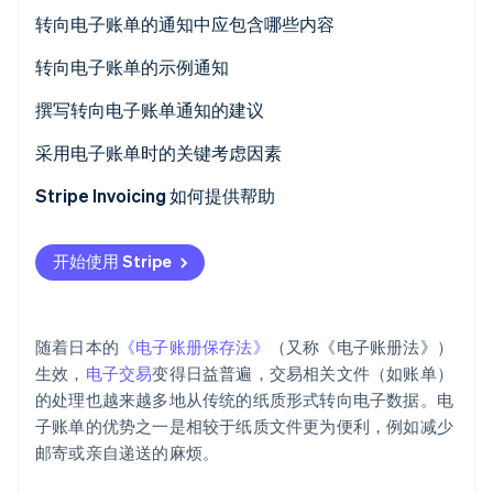
转向电子账单的通知中应包含哪些内容
转向电子账单的示例通知
Stripe Sessions 2026
作为账单开具方如何撰写通知
撰写转向电子账单通知的建议
了解 Stripe 如何为 AI 构建经济基础设施。
立即观看
作为账单接收方如何撰写通知
提前充分沟通时间安排
采用电子账单时的关键考虑因素
同时兼容电子和纸质格式
选择符合法律规定的系统
Stripe Invoicing 如何提供帮助
考虑使用电子印章
开始使用 Stripe
随着日本的
《电子账册保存法》
（又称《电子账册法》）
生效，
电子交易
变得日益普遍，交易相关文件（如账单）
的处理也越来越多地从传统的纸质形式转向电子数据。电
子账单的优势之一是相较于纸质文件更为便利，例如减少
邮寄或亲自递送的麻烦。