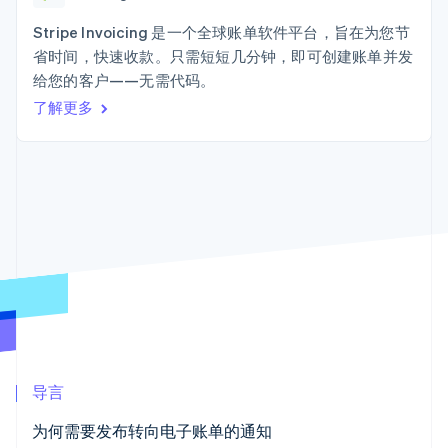
125+
Stripe Sigma
产品路线图
SaaS
自定义报告
Terminal
Sessions 年度大会
Stripe Invoicing 是一个全球账单软件平台，旨在为您节
线下支付
Data Pipeline
招聘
省时间，快速收款。只需短短几分钟，即可创建账单并发
数据同步
Authorization
资源
新闻编辑室
Boost
给您的客户——无需代码。
Stripe Press
支付成功率优
按行业
应用程序集成
了解更多
化
代码示例
Link
AI 企业
开发者博客
加速结账
创作者经济
API 状态
联系
游戏
酒店、旅游与休闲
联系销售
保险
成为合作伙伴
媒体与娱乐
更多
非营利组织
Product roadmap
专业服务
了解未来规划
公共部门
零售
Radar
欺诈防范
Atlas
初创企业注册
生态系统
导言
Climate
合作伙伴
碳移除
为何需要发布转向电子账单的通知
Stripe App Marketplace