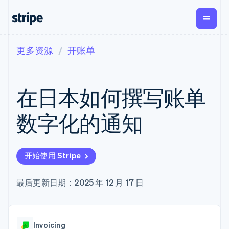
更多资源
开账单
按企业阶段
文档
学习
支付
营收
资金管
平台
理
易市
大型企业
Stripe 文档
博客
Payments
Billing
初创企业
API 参考文档
客户案例
在日本如何撰写账单
在线支付
经常性收入
Global
Conn
库与 SDK
指南
Managed
Metronome
Payouts
Stripe Apps
Payments
按用量计费
平台
数字化的通知
备案商家解决
Subscriptions
向第三
按应用场景
方案
方打款
支持
订阅管理
Payment links
Crypto
指南
智能体商务
Invoicing
钱包、
加密货币
获取支持
无代码支付
一次性或定期
开始使用 Stripe
稳定币
电子商务
接受线上付款
管理支持方案
Checkout
账单
发行和
嵌入式金融
实施预建结账流程
专业服务
预构建支付界
Tax
发卡基
财务自动化
构建平台或交易市场
最后更新日期：2025 年 12 月 17 日
面
销售税和增值
础设施
全球化企业
管理订阅
Elements
税自动化
应用内支付
提供按用量计费
灵活的 UI 组件
Revenue
交易市场
发行稳定币支持的支付卡
支付方式
Recognition
公司
资金管理
使用代理预配和管理服务
Access to
会计自动化
Invoicing
平台