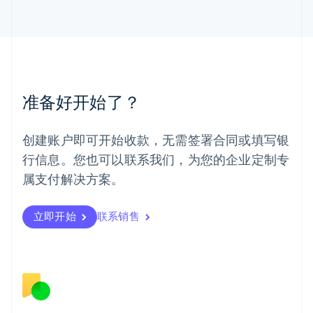
English
马来西亚
English
简体中文
美国
English
Español
简体中文
墨西哥
Español
English
准备好开始了？
挪威
English
葡萄牙
创建账户即可开始收款，无需签署合同或填写银
Português
English
行信息。您也可以联系我们，为您的企业定制专
日本
日本語
English
属支付解决方案。
瑞典
Svenska
English
瑞士
立即开始
联系销售
Deutsch
Français
Italiano
English
塞浦路斯
English
斯洛伐克
English
斯洛文尼亚