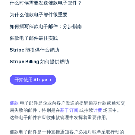
什么时候需要发送催款电子邮件？
为什么催款电子邮件很重要
如何撰写催款电子邮件：分步指南
Stripe Sessions 2026
预写
催款电子邮件最佳实践
了解 Stripe 如何为 AI 构建经济基础设施。
立即观看
编写电子邮件
电子邮件本身
Stripe 能提供什么帮助
写作后
邮件前优化
以数据为依据的见解：
Stripe Billing 如何提供帮助
邮件优化
简化的工作流程
开始使用 Stripe
邮件后
可定制的控件
关系管理
催款
电子邮件是企业向客户发送的提醒逾期付款或通知交
易失败的邮件，特别是在
基于订阅
或持续
计费
场景中。
这些电子邮件在应收账款管理中发挥着重要作用。
催款电子邮件是一种直接通知客户必须对账单采取行动的