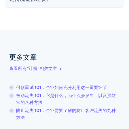
Français
English
芬兰
English
Svenska
荷兰
Nederlands
English
加拿大
English
Français
捷克
English
克罗地亚
更多文章
English
Italiano
拉脱维亚
查看所有“计费”相关文章
English
立陶宛
English
付款重试 101：企业如何充分利用这一重要细节
列支敦士登
Deutsch
English
被动流失 101：它是什么，为什么会发生，以及预防
卢森堡
它的八种方法
Français
Deutsch
English
防止流失 101：企业需要了解的防止客户流失的九种
罗马尼亚
方法
English
马尔他