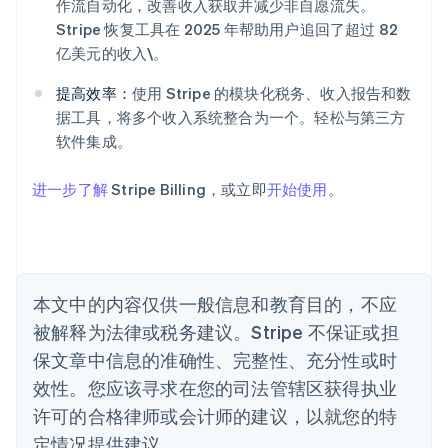
作流自动化，改善收入获取并减少非自愿流失。
English
爱尔兰
Stripe 恢复工具在 2025 年帮助用户追回了超过 82
English
亿美元的收入\。
爱沙尼亚
English
提高效率：
使用 Stripe 的模块化税务、收入报告和数
奥地利
据工具，将多个收入系统整合为一个。轻松与第三方
Deutsch
English
软件集成。
澳大利亚
English
巴西
进一步了解
Stripe Billing，或立即
开始使用
。
Português
English
保加利亚
English
比利时
Nederlands
Français
Deutsch
English
本文中的内容仅供一般信息和教育目的，不应
波兰
被解释为法律或税务建议。Stripe 不保证或担
English
丹麦
保文章中信息的准确性、完整性、充分性或时
English
效性。您应该寻求在您的司法管辖区获得执业
德国
Deutsch
English
许可的合格律师或会计师的建议，以就您的特
法国
定情况提供建议。