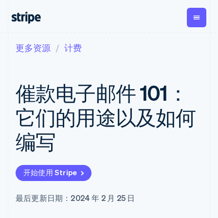
更多资源
计费
按企业阶段
文档
学习
支付
营收
资金管
平台
理
易市
大型企业
Stripe 文档
博客
Payments
Billing
初创企业
API 参考文档
客户案例
催款电子邮件 101：
在线支付
经常性收入
Global
Conn
库与 SDK
指南
Managed
Metronome
Payouts
Stripe Apps
Payments
按用量计费
平台
它们的用途以及如何
备案商家解决
Subscriptions
向第三
按应用场景
方案
方打款
支持
订阅管理
Payment links
Crypto
编写
指南
智能体商务
Invoicing
钱包、
加密货币
获取支持
无代码支付
一次性或定期
稳定币
电子商务
接受线上付款
托管支持方案
Checkout
账单
发行和
嵌入式金融
实施预置结账流程
专业服务
预构建支付界
Tax
发卡基
开始使用 Stripe
财务自动化
构建平台或交易市场
面
销售税和增值
础设施
全球化企业
管理订阅
Elements
税自动化
应用内支付
提供按用量计费
灵活的 UI 组件
Revenue
最后更新日期：2024 年 2 月 25 日
交易市场
发行稳定币支持的支付卡
Payment
Recognition
公司
资金管理
通过智能体配置和管理服
methods
会计自动化
平台
务