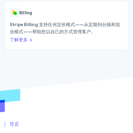
接入 125+ 种支
Stripe Sigma
产品路线图
SaaS
付方式
自定义报告
Sessions 年度大会
Terminal
Data Pipeline
Billing
招聘
线下支付
数据同步
资讯中心
Authorization
资源
Stripe Billing 支持任何定价模式——从定期到分级和混
Stripe Press
Boost
按行业
合模式——帮助您以自己的方式管理客户。
支付成功率优
应用集成
了解更多
化
AI 企业
代码示例
Link
创作者经济
开发者博客
联系
加速结账
游戏
API 状态
酒店、旅游与休闲
联系销售
保险
成为合作伙伴
媒体与娱乐
非营利组织
更多
专业服务
Product roadmap
公共部门
了解未来规划
零售
Radar
欺诈防范
Atlas
生态系统
初创企业注册
合作伙伴
导言
Climate
Stripe App Marketplace
碳移除