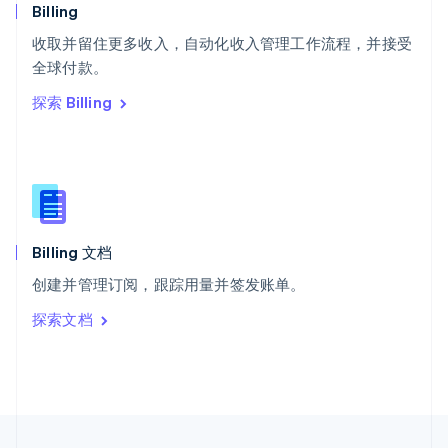
English
Italiano
Billing
泰国
ไทย
English
收取并留住更多收入，自动化收入管理工作流程，并接受
希腊
全球付款。
English
探索 Billing
西班牙
Español
English
新加坡
English
简体中文
新西兰
English
匈牙利
English
Billing 文档
意大利
创建并管理订阅，跟踪用量并签发账单。
Italiano
English
印度
探索文档
English
英国
English
直布罗陀
English
中国内地