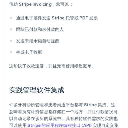
借助 Stripe Invoicing，您可以：
通过电子邮件发送 Stripe 托管或 PDF 发票
跟踪已付款和未付款的人
发送未结余额自动提醒
生成电子收据
这加快了收款速度，并且无需使用纸质账单。
阿联酋
English
爱尔兰
实践管理软件集成
English
爱沙尼亚
English
许多牙科诊所管理和患者沟通平台都与 Stripe 集成。这
奥地利
意味着所有计费信息都存储在一个地方，并且付款情况可
Deutsch
English
以自动记录在诊所的系统中。具有独特软件需求的实践也
澳大利亚
可以使用
Stripe 的应用程序编程接口 (API)
实现自定义集
English