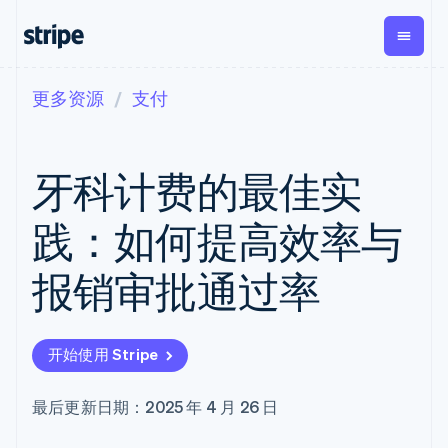
更多资源
支付
按企业阶段
文档
学习
支付
营收
资金管
平台
理
易市
大型企业
Stripe 文档
博客
Payments
Billing
初创企业
API 参考文档
客户案例
牙科计费的最佳实
在线支付
经常性收入
Global
Conn
库与 SDK
指南
Managed
Metronome
Payouts
Stripe Apps
Payments
按用量计费
平台
践：如何提高效率与
备案商家解决
Subscriptions
向第三
按应用场景
方案
方打款
支持
订阅管理
Payment links
Crypto
报销审批通过率
指南
智能体商务
Invoicing
钱包、
加密货币
获取支持
无代码支付
一次性或定期
稳定币
电子商务
接受线上付款
托管支持方案
Checkout
账单
发行和
嵌入式金融
实施预置结账流程
专业服务
预构建支付界
Tax
发卡基
开始使用 Stripe
财务自动化
构建平台或交易市场
面
销售税和增值
础设施
全球化企业
管理订阅
Elements
税自动化
应用内支付
提供按用量计费
灵活的 UI 组件
Revenue
最后更新日期：2025 年 4 月 26 日
交易市场
发行稳定币支持的支付卡
支付方式
Recognition
公司
资金管理
通过智能体配置和管理服
Access to
会计自动化
平台
务