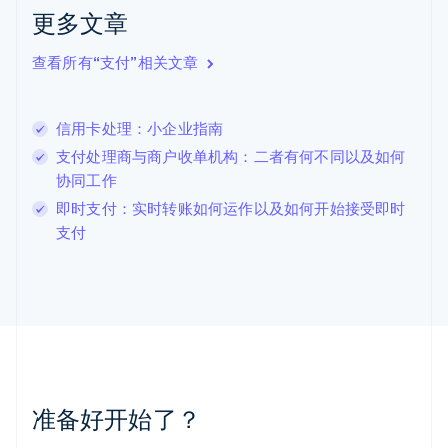
克罗地亚
更多文章
English
Italiano
拉脱维亚
查看所有“支付”相关文章
English
立陶宛
English
信用卡处理：小企业指南
列支敦士登
Deutsch
English
支付处理商与商户收单机构：二者有何不同以及如何
卢森堡
协同工作
Français
Deutsch
English
即时支付：实时转账如何运作以及如何开始接受即时
罗马尼亚
支付
English
马尔他
English
马来西亚
English
简体中文
美国
English
Español
简体中文
墨西哥
Español
English
准备好开始了？
挪威
English