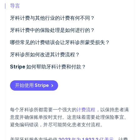
导言
牙科计费与其他行业的计费有何不同？
Stripe Sessions 2026
不同的编码
牙科计费中的保险处理是如何进行的？
了解 Stripe 如何为 AI 构建经济基础设施。
立即观看
不同的保险政策
保险核实
哪些常见的计费错误会让牙科诊所蒙受损失？
更多预授权
理赔提交
编码不正确或不完整
牙科诊所如何改进其计费流程？
保险审核
文件记录缺失
使用自动化工具和软件以减少错误
Stripe 如何帮助牙科计费和付款？
患者计费
理赔提交过晚
让患者付款变得简单便捷
支付方式
开始使用 Stripe
计费错误
设定明确的财务预期
经常性付款
数字发票和付款提醒
每个牙科诊所都需要一个强大的
计费流程
，以保持患者满
实践管理软件集成
意度并确保账单按时支付。这意味着需要处理保险事宜、
避免编码错误，并尽可能简化患者支付流程。
美国牙科服务市场价值
2023 年为 1,922.2 亿美元
，计费