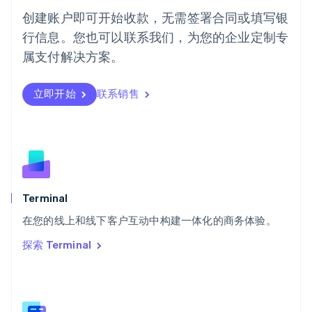
葡萄牙
创建账户即可开始收款，无需签署合同或填写银
Português
English
行信息。您也可以联系我们，为您的企业定制专
日本
日本語
English
属支付解决方案。
瑞典
Svenska
English
瑞士
立即开始
联系销售
Deutsch
Français
Italiano
English
塞浦路斯
English
斯洛伐克
English
斯洛文尼亚
English
Italiano
Terminal
泰国
ไทย
English
在您的线上和线下客户互动中构建一体化的商务体验。
希腊
探索 Terminal
English
西班牙
Español
English
新加坡
English
简体中文