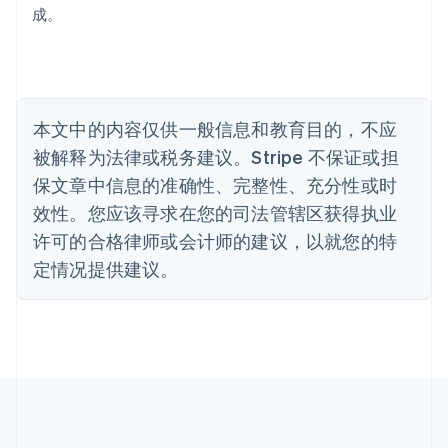
巴西
成。
Português
English
保加利亚
English
比利时
Nederlands
Français
Deutsch
English
本文中的内容仅供一般信息和教育目的，不应
波兰
被解释为法律或税务建议。Stripe 不保证或担
English
丹麦
保文章中信息的准确性、完整性、充分性或时
English
效性。您应该寻求在您的司法管辖区获得执业
德国
Deutsch
English
许可的合格律师或会计师的建议，以就您的特
法国
定情况提供建议。
Français
English
芬兰
English
Svenska
荷兰
Nederlands
English
加拿大
English
Français
捷克
English