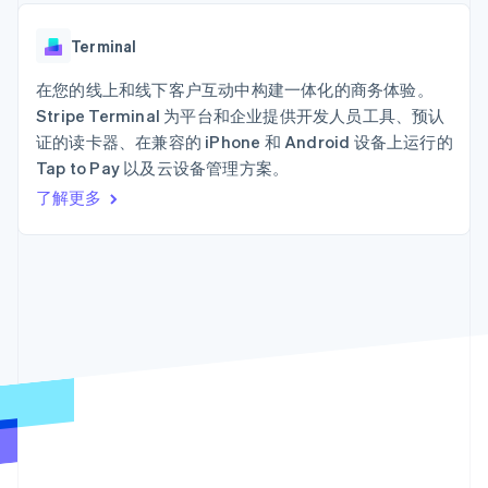
125+
Stripe Sigma
产品路线图
SaaS
自定义报告
Terminal
Sessions 年度大会
线下支付
Data Pipeline
Terminal
招聘
数据同步
Authorization
资讯中心
Boost
资源
在您的线上和线下客户互动中构建一体化的商务体验。
Stripe Press
支付成功率优
按行业
Stripe Terminal 为平台和企业提供开发人员工具、预认
化
应用集成
证的读卡器、在兼容的 iPhone 和 Android 设备上运行的
Link
AI 企业
代码示例
加速结账
Tap to Pay 以及云设备管理方案。
创作者经济
开发者博客
联系
游戏
API 状态
了解更多
酒店、旅游与休闲
联系销售
保险
成为合作伙伴
媒体与娱乐
更多
非营利组织
Product roadmap
专业服务
了解未来规划
公共部门
零售
Radar
欺诈防范
Atlas
初创企业注册
生态系统
Climate
合作伙伴
碳移除
Stripe App Marketplace