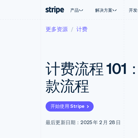
产品
解决方案
开发
更多资源
计费
按企业阶段
文档
学习
按应用场
支持
支付
营收
大型企业
Stripe 文档
博客
智能体
获取支
Payments
Billing
初创企业
API 参考文档
客户案例
加密货
托管支
在线支付
经常性收入
库与 SDK
指南
电子商
专业服
Managed Payments
Metronome
Stripe Apps
计费流程 10
嵌入式
备案商家解决方案
按用量计费
财务自
Payment links
Subscriptions
全球化
无代码支付
订阅管理
应用内
款流程
Checkout
Invoicing
交易市
预构建支付界面
一次性或定期账单
资金管
Elements
Tax
平台
灵活的 UI 组件
销售税和增值税自动
SaaS
Payment methods
Revenue Recogniti
开始使用 Stripe
接入 125+ 种支付方式
会计自动化
Terminal
Stripe Sigma
线下支付
自定义报告
最后更新日期：2025 年 2 月 28 日
Authorization Boost
Data Pipeline
支付成功率优化
数据同步
Link