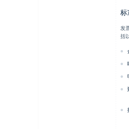
标
发
括