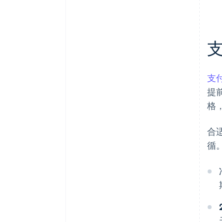
支
提
格
合
循