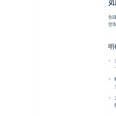
创
您
明