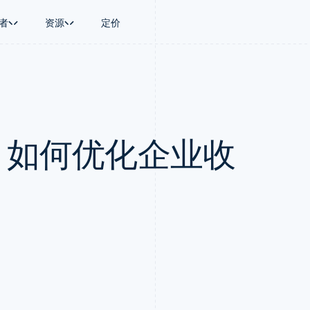
者
资源
定价
景
指南
按行业
公司
资金管理
平台和交易市
商务
持
接受线上付款
AI 企业
产品路线图
Global Payouts
Connect
币
持方案
实施预置结账流程
创作者经济
Sessions 年度大会
向第三方打款
平台支付
务
务
构建平台或交易市场
游戏
招聘
Crypto
1：如何优化企业收
金融
管理订阅
酒店、旅游与休闲
资讯中心
钱包、稳定币发行和发卡基础设
动化
提供按用量计费
保险
Stripe Press
施
企业
发行稳定币支持的支付卡
媒体与娱乐
支付
通过智能体配置和管理服务
非营利组织
场
专业服务
理
公共部门
零售
化
on