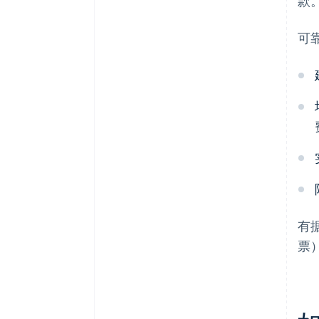
款
可
有
票