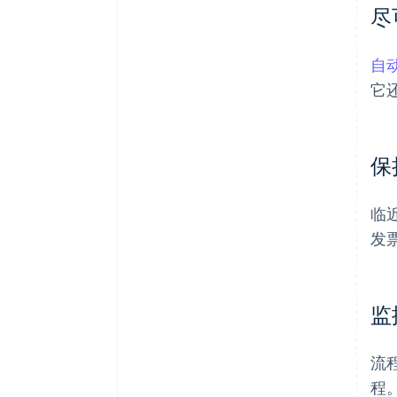
尽
自
它
保
临
发
监
流
程