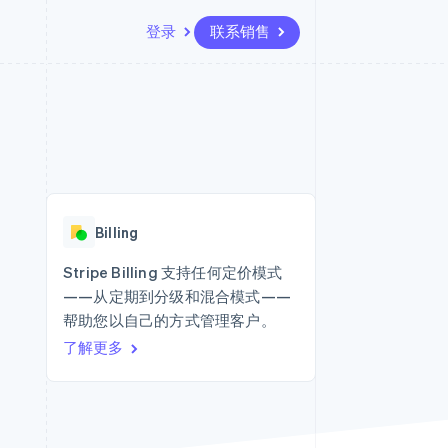
登录
联系销售
资源
生态系统
联系
场
更多
应用集成
合作伙伴
联系销售
Product roadmap
代码示例
Stripe App Marketplace
成为合作伙伴
了解未来规划
开发者博客
API 状态
Radar
欺诈防范
Billing
Atlas
初创企业注册
Stripe Billing 支持任何定价模式
——从定期到分级和混合模式——
Climate
碳移除
帮助您以自己的方式管理客户。
了解更多