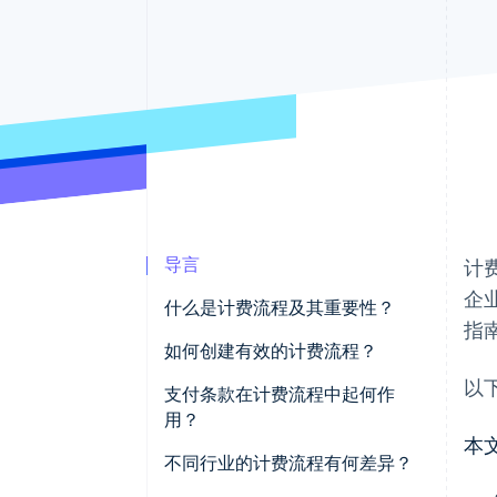
加速结账
导言
计
企
什么是计费流程及其重要性？
指
如何创建有效的计费流程？
以
明确主体、时间与方式
支付条款在计费流程中起何作
用？
标准化发票设计
本
不同行业的计费流程有何差异？
尽可能实现自动化